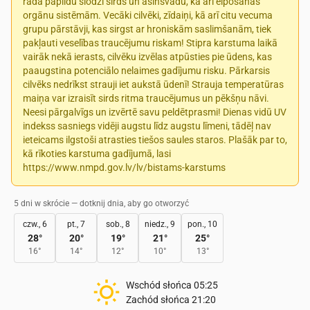
rada papildu slodzi sirds un asinsvadu, kā arī elpošanas
orgānu sistēmām. Vecāki cilvēki, zīdaiņi, kā arī citu vecuma
grupu pārstāvji, kas sirgst ar hroniskām saslimšanām, tiek
pakļauti veselības traucējumu riskam! Stipra karstuma laikā
vairāk nekā ierasts, cilvēku izvēlas atpūsties pie ūdens, kas
paaugstina potenciālo nelaimes gadījumu risku. Pārkarsis
cilvēks nedrīkst strauji iet aukstā ūdenī! Strauja temperatūras
maiņa var izraisīt sirds ritma traucējumus un pēkšņu nāvi.
Neesi pārgalvīgs un izvērtē savu peldētprasmi! Dienas vidū UV
indekss sasniegs vidēji augstu līdz augstu līmeni, tādēļ nav
ieteicams ilgstoši atrasties tiešos saules staros. Plašāk par to,
kā rīkoties karstuma gadījumā, lasi
https://www.nmpd.gov.lv/lv/bistams-karstums
5 dni w skrócie — dotknij dnia, aby go otworzyć
czw., 6
pt., 7
sob., 8
niedz., 9
pon., 10
28
°
20
°
19
°
21
°
25
°
16
°
14
°
12
°
10
°
13
°
Wschód słońca
05:25
Zachód słońca
21:20