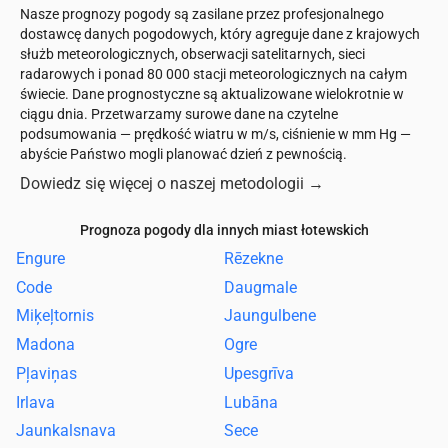
Nasze prognozy pogody są zasilane przez profesjonalnego
dostawcę danych pogodowych, który agreguje dane z krajowych
służb meteorologicznych, obserwacji satelitarnych, sieci
radarowych i ponad 80 000 stacji meteorologicznych na całym
świecie. Dane prognostyczne są aktualizowane wielokrotnie w
ciągu dnia. Przetwarzamy surowe dane na czytelne
podsumowania — prędkość wiatru w m/s, ciśnienie w mm Hg —
abyście Państwo mogli planować dzień z pewnością.
Dowiedz się więcej o naszej metodologii
→
Prognoza pogody dla innych miast łotewskich
Engure
Rēzekne
Code
Daugmale
Miķeļtornis
Jaungulbene
Madona
Ogre
Pļaviņas
Upesgrīva
Irlava
Lubāna
Jaunkalsnava
Sece