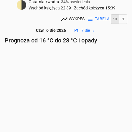
Ostatnia kwadra
34% oświetlenia
Wschód księżyca
22:39
·
Zachód księżyca
15:39
WYKRES
TABELA
°C
°F
Czw., 6 Sie 2026
Pt., 7 Sie
→
Prognoza od 16 °C do 28 °C i opady
Czas
00:00
01:00
02:00
03:00
04:00
05:00
06
Temperatura
(°C)
19
18
18
17
17
17
16
Opady
(mm/godz.)
0
0
0
0
0
0
0