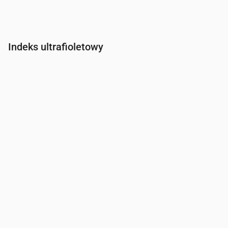
Indeks ultrafioletowy
Czas
00:00
01:00
02:00
03:00
04:00
05:00
06:00
07:0
Indeks UV
0
0
0
0
0
0
0
0.3