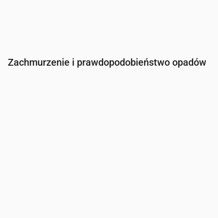
Zachmurzenie i prawdopodobieństwo opadów
Czas
00:00
01:00
02:00
03:00
04:00
05:00
Zachmurzenie
(%)
18
12
11
12
10
100
Szansa na deszcz
(%)
22
21
21
21
21
42