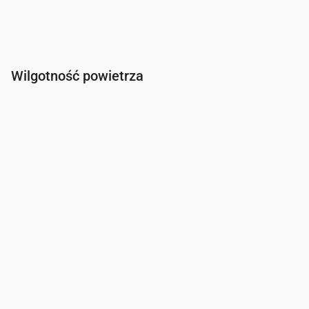
Wilgotność powietrza
Czas
00:00
01:00
02:00
03:00
04:00
05:00
06:00
Wilgotność
(%)
97
96
96
96
97
97
98