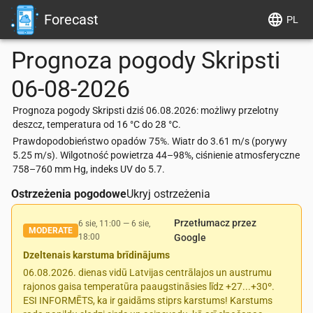
Forecast
PL
Prognoza pogody
Skripsti
06-08-2026
Prognoza pogody Skripsti dziś 06.08.2026: możliwy przelotny
deszcz, temperatura od 16 °C do 28 °C.
Prawdopodobieństwo opadów 75%. Wiatr do 3.61 m/s (porywy
5.25 m/s). Wilgotność powietrza 44–98%, ciśnienie atmosferyczne
758–760 mm Hg, indeks UV do 5.7.
Ostrzeżenia pogodowe
Ukryj ostrzeżenia
Przetłumacz przez
6 sie, 11:00
—
6 sie,
MODERATE
18:00
Google
Dzeltenais karstuma brīdinājums
06.08.2026. dienas vidū Latvijas centrālajos un austrumu
rajonos gaisa temperatūra paaugstināsies līdz +27...+30º.
ESI INFORMĒTS, ka ir gaidāms stiprs karstums! Karstums