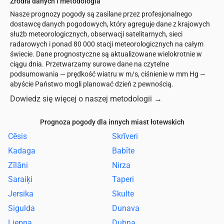
Źródła danych i metodologia
Nasze prognozy pogody są zasilane przez profesjonalnego
dostawcę danych pogodowych, który agreguje dane z krajowych
służb meteorologicznych, obserwacji satelitarnych, sieci
radarowych i ponad 80 000 stacji meteorologicznych na całym
świecie. Dane prognostyczne są aktualizowane wielokrotnie w
ciągu dnia. Przetwarzamy surowe dane na czytelne
podsumowania — prędkość wiatru w m/s, ciśnienie w mm Hg —
abyście Państwo mogli planować dzień z pewnością.
Dowiedz się więcej o naszej metodologii
→
Prognoza pogody dla innych miast łotewskich
Cēsis
Skrīveri
Kadaga
Babīte
Zīlāni
Nirza
Saraiķi
Taperi
Jersika
Skulte
Sigulda
Dunava
Liepna
Dubna