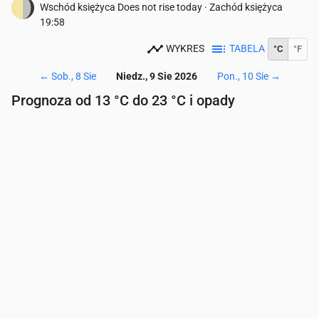
Wschód księżyca
Does not rise today
·
Zachód księżyca
19:58
WYKRES
TABELA
°C
°F
←
Sob., 8 Sie
Niedz., 9 Sie 2026
Pon., 10 Sie
→
Prognoza od 13 °C do 23 °C i opady
Czas
00:00
01:00
02:00
03:00
04:00
05:00
06
Temperatura
(°C)
13
13
13
13
13
13
13
Opady
(mm/godz.)
0
0
0
0
0
0
0