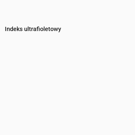
Indeks ultrafioletowy
Czas
00:00
01:00
02:00
03:00
04:00
05:00
06:00
07:0
Indeks UV
0
0
0
0
0
0
0
0.2