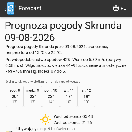
Forecast
PL
Prognoza pogody
Skrunda
09-08-2026
Prognoza pogody Skrunda jutro 09.08.2026: słonecznie,
temperatura od 13 °C do 23 °C.
Prawdopodobieństwo opadów 42%. Wiatr do 5.39 m/s (porywy
6.58 m/s). Wilgotność powietrza 44–98%, ciśnienie atmosferyczne
763–766 mm Hg, indeks UV do 5.
5 dni w skrócie — dotknij dnia, aby go otworzyć
sob., 8
niedz., 9
pon., 10
wt., 11
śr., 12
20
°
23
°
22
°
17
°
19
°
13
°
13
°
14
°
10
°
10
°
Wschód słońca
05:48
Zachód słońca
21:26
Ubywający sierp
9% oświetlenia