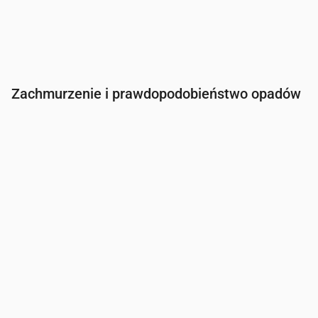
Zachmurzenie i prawdopodobieństwo opadów
Czas
00:00
01:00
02:00
03:00
04:00
05:00
Zachmurzenie
(%)
24
14
28
100
100
100
Szansa na deszcz
(%)
22
20
23
42
42
42