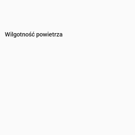
Wilgotność powietrza
Czas
00:00
01:00
02:00
03:00
04:00
05:00
06:00
Wilgotność
(%)
95
94
96
98
98
97
97