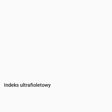
Indeks ultrafioletowy
Czas
00:00
01:00
02:00
03:00
04:00
05:00
06:00
07:0
Indeks UV
0
0
0
0
0
0
0
0.2