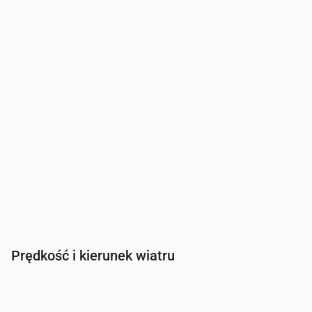
Zachmurzenie
(%)
60
12
8
10
13
53
Szansa na deszcz
(%)
21
15
16
20
20
20
Prędkość i kierunek wiatru
Czas
00:00
01:00
02:00
03:00