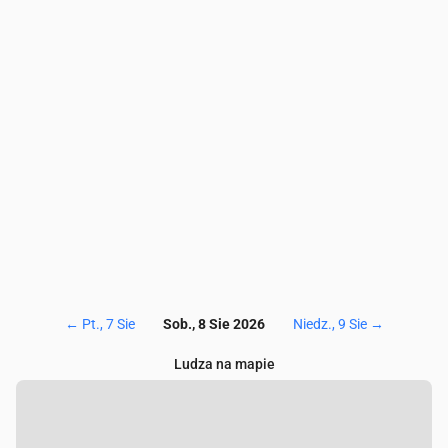
Ozon (O₃)
(µg/m³)
57
55
53.5
52.8
52
51
52
NO₂
(µg/m³)
2.5
2.7
2.7
2.7
3
3
2.9
SO₂
(µg/m³)
0.2
0.2
0.3
0.4
0.5
0.6
0.6
CO
(µg/m³)
117
112.5
108
103.5
99
99
99
←
Pt., 7 Sie
Sob., 8 Sie 2026
Niedz., 9 Sie
→
Ludza na mapie