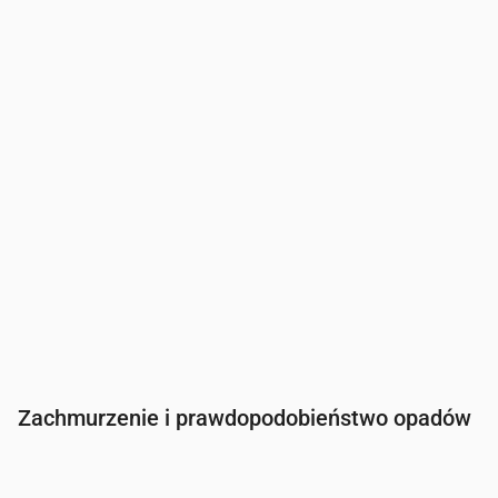
Temperatura
(°C)
13
12
12
11
11
11
12
Opady
(mm/godz.)
0
0
0
0
0
0
0
Zachmurzenie i prawdopodobieństwo opadów
Czas
00:00
01:00
02:00
03:00
04:00
05:00