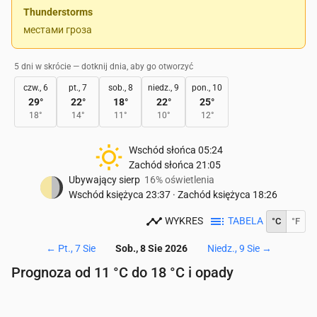
Thunderstorms
местами гроза
5 dni w skrócie — dotknij dnia, aby go otworzyć
czw., 6
pt., 7
sob., 8
niedz., 9
pon., 10
29
°
22
°
18
°
22
°
25
°
18
°
14
°
11
°
10
°
12
°
Wschód słońca
05:24
Zachód słońca
21:05
Ubywający sierp
16% oświetlenia
Wschód księżyca
23:37
·
Zachód księżyca
18:26
WYKRES
TABELA
°C
°F
←
Pt., 7 Sie
Sob., 8 Sie 2026
Niedz., 9 Sie
→
Prognoza od 11 °C do 18 °C i opady
Czas
00:00
01:00
02:00
03:00
04:00
05:00
06