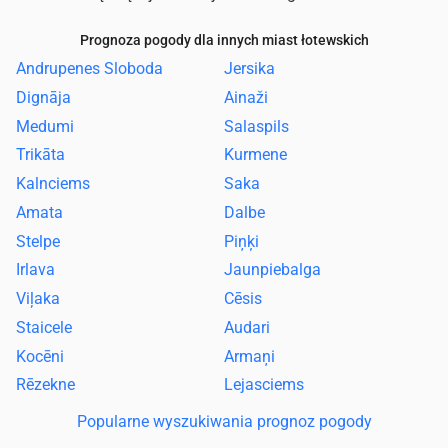
Prognoza pogody dla innych miast łotewskich
Andrupenes Sloboda
Jersika
Dignāja
Ainaži
Medumi
Salaspils
Trikāta
Kurmene
Kalnciems
Saka
Amata
Dalbe
Stelpe
Piņķi
Irlava
Jaunpiebalga
Viļaka
Cēsis
Staicele
Audari
Kocēni
Armaņi
Rēzekne
Lejasciems
Popularne wyszukiwania prognoz pogody