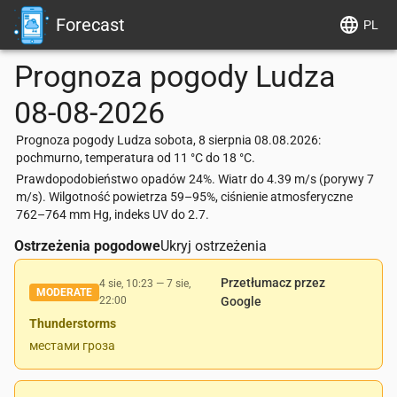
Forecast
PL
Prognoza pogody
Ludza
08-08-2026
Prognoza pogody Ludza sobota, 8 sierpnia 08.08.2026:
pochmurno, temperatura od 11 °C do 18 °C.
Prawdopodobieństwo opadów 24%. Wiatr do 4.39 m/s (porywy 7
m/s). Wilgotność powietrza 59–95%, ciśnienie atmosferyczne
762–764 mm Hg, indeks UV do 2.7.
Ostrzeżenia pogodowe
Ukryj ostrzeżenia
Przetłumacz przez
4 sie, 10:23
—
7 sie,
MODERATE
22:00
Google
Thunderstorms
местами гроза