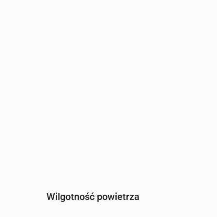
Czas
00:00
01:00
02:00
Wiatr
(m/s)
2.5
2.39
2.31
Porywy wiatru
(m/s)
5.25
5.03
4.83
Kierunek wiatru
(°)
W 280°
WNW 283°
WNW 28
Wilgotność powietrza