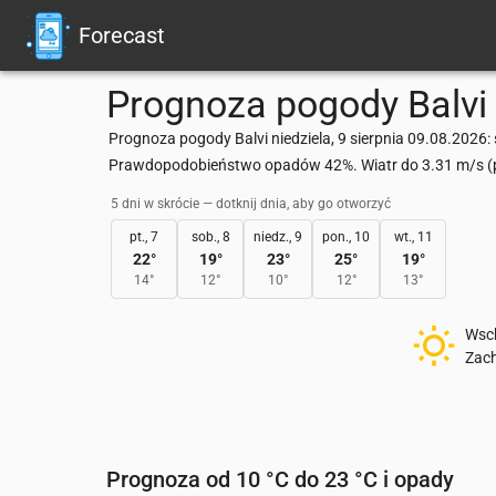
Forecast
Prognoza pogody
Balvi
Prognoza pogody Balvi niedziela, 9 sierpnia 09.08.2026: 
Prawdopodobieństwo opadów 42%. Wiatr do 3.31 m/s (po
5 dni w skrócie — dotknij dnia, aby go otworzyć
pt., 7
sob., 8
niedz., 9
pon., 10
wt., 11
22
°
19
°
23
°
25
°
19
°
14
°
12
°
10
°
12
°
13
°
Wsc
Zac
Prognoza od 10 °C do 23 °C i opady