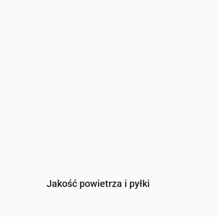
Czas
00:00
01:00
02:00
03:00
04:00
05:00
Indeks UV
0
0
0
0
0
0
Jakość powietrza i pyłki
Czas
00:00
01:00
02:00
03:00
04:0