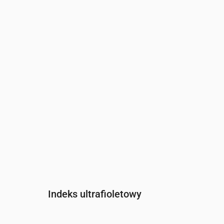
Czas
00:00
01:00
02:00
03:00
04:
Ciśnienie
(mm Hg)
764
764
764
764
765
Indeks ultrafioletowy