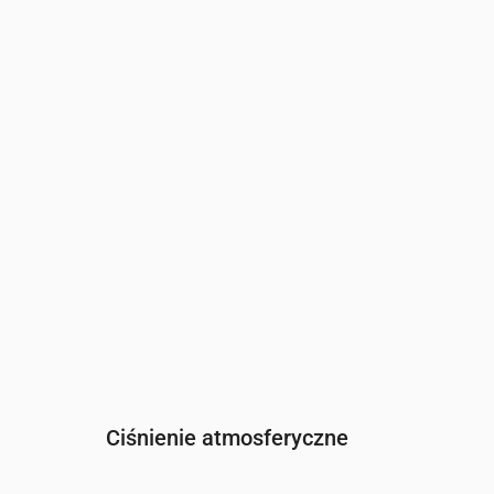
Czas
00:00
01:00
02:00
03:00
04:00
0
Wilgotność
(%)
91
92
95
97
97
9
Ciśnienie atmosferyczne