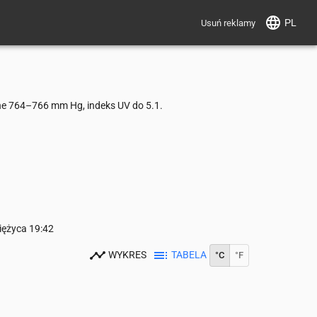
PL
Usuń reklamy
ne 764–766 mm Hg, indeks UV do 5.1.
iężyca
19:42
WYKRES
TABELA
°C
°F