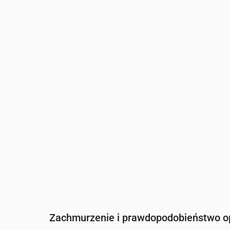
Czas
00:00
01:00
02:00
03:00
04:
Temperatura
(°C)
12
12
11
11
10
Opady
(mm/godz.)
0
0
0
0
0
Zachmurzenie i prawdopodobieństwo 