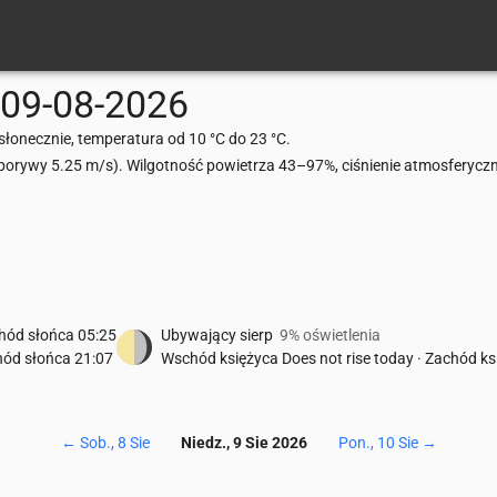
09-08-2026
słonecznie, temperatura od 10 °C do 23 °C.
rywy 5.25 m/s). Wilgotność powietrza 43–97%, ciśnienie atmosferycz
hód słońca
05:25
Ubywający sierp
9% oświetlenia
hód słońca
21:07
Wschód księżyca
Does not rise today
·
Zachód ks
←
Sob., 8 Sie
Niedz., 9 Sie 2026
Pon., 10 Sie
→