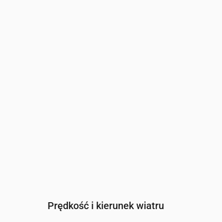
Czas
00:00
01:00
02:00
03:00
0
Zachmurzenie
(%)
11
7
7
100
1
Szansa na deszcz
(%)
15
15
20
42
4
Prędkość i kierunek wiatru