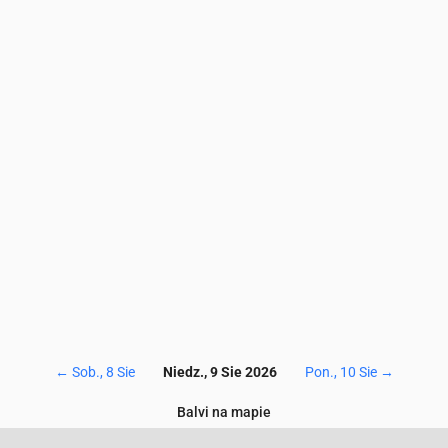
3.5
3.5
3.1
3.4
4.1
4.3
4
3.7
3.5
3.4
4.7
4.6
4.1
4.5
5.7
6.1
5.7
5.2
5
4.8
60
59
61
64
68
72
76
80
82
83
2
2
1.7
1.4
1
0.8
0.5
0.4
0.3
0.3
0.5
0.5
0.5
0.5
0.5
0.5
0.5
0.6
0.8
1
97
97
97
97
97
96
94
93
93
93
←
Sob., 8 Sie
Niedz., 9 Sie 2026
Pon., 10 Sie
→
Balvi na mapie