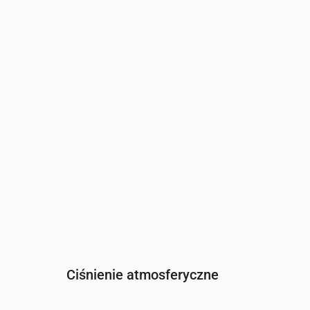
Czas
00:00
01:00
02:00
03:00
04:00
0
Wilgotność
(%)
97
97
97
96
96
9
Ciśnienie atmosferyczne