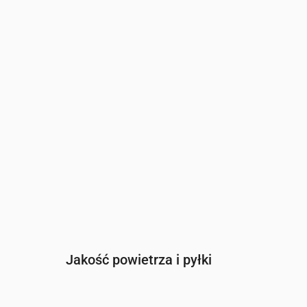
Czas
00:00
01:00
02:00
03:00
04:00
05:00
Indeks UV
0
0
0
0
0
0
Jakość powietrza i pyłki
Czas
00:00
01:00
02:00
03:00
04:0