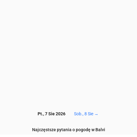
5.7
5.6
4.8
5
4.8
4.5
4.3
3.7
2.9
2.5
8.4
8.8
9.3
9.1
9.1
9
8.5
7.6
6.4
5.5
65
63
62
65
68
71
72
72
70
69
1.7
1.5
1.3
1.2
1.1
1.1
1
0.9
0.7
0.6
0.1
0.1
0.4
0.4
0.3
0.2
0.3
0.3
0.2
0.2
122
124
122
122
121
121
121
121
118
116
Pt., 7 Sie 2026
Sob., 8 Sie
→
Najczęstsze pytania o pogodę w Balvi