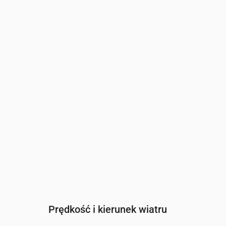
Czas
00:00
01:00
02:00
03:00
0
Zachmurzenie
(%)
85
77
65
82
9
Szansa na deszcz
(%)
61
57
30
34
3
Prędkość i kierunek wiatru