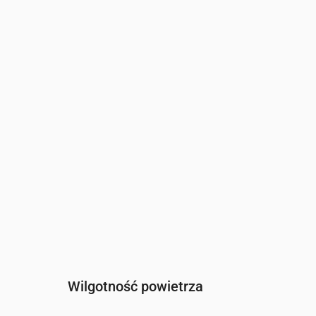
Czas
00:00
01:00
02:00
Wiatr
(m/s)
1.89
1.5
1.31
Porywy wiatru
(m/s)
3.83
3
2.64
Kierunek wiatru
(°)
WNW 303°
W 260°
WSW 25
Wilgotność powietrza