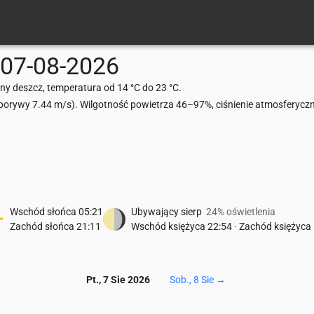
07-08-2026
ny deszcz, temperatura od 14 °C do 23 °C.
rywy 7.44 m/s). Wilgotność powietrza 46–97%, ciśnienie atmosferycz
Wschód słońca
05:21
Ubywający sierp
24% oświetlenia
Zachód słońca
21:11
Wschód księżyca
22:54
·
Zachód księżyca
Pt., 7 Sie 2026
Sob., 8 Sie
→