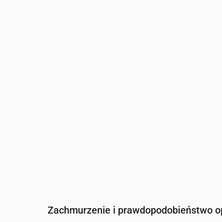
Czas
00:00
01:00
02:00
03:00
04:
Temperatura
(°C)
17
17
17
16
16
Opady
(mm/godz.)
0.47
0.43
0
0
0
Zachmurzenie i prawdopodobieństwo 