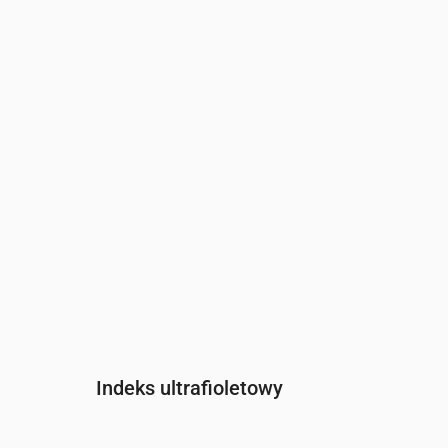
Czas
00:00
01:00
02:00
03:00
04:
Ciśnienie
(mm Hg)
758
758
758
758
758
Indeks ultrafioletowy