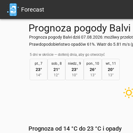
Forecast
Prognoza pogody
Balvi
Prognoza pogody Balvi dziś 07.08.2026: możliwy przelot
Prawdopodobieństwo opadów 61%. Wiatr do 5.81 m/s (po
5 dni w skrócie — dotknij dnia, aby go otworzyć
pt., 7
sob., 8
niedz., 9
pon., 10
wt., 11
23
°
21
°
23
°
26
°
20
°
14
°
12
°
10
°
13
°
13
°
Prognoza od 14 °C do 23 °C i opady