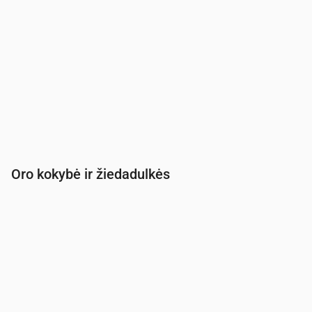
Oro kokybė ir žiedadulkės
Laikas
00:00
01:00
02:00
03:00
04:00
05:00
PM2.5
(µg/m³)
2.9
3
3.2
3.4
3.5
3.2
PM10
(µg/m³)
6.2
6
5.6
5.4
5.4
5
Ozonas (O₃)
(µg/m³)
61
63
61
58
54
51
NO₂
(µg/m³)
1.1
1.1
1
1
0.9
1