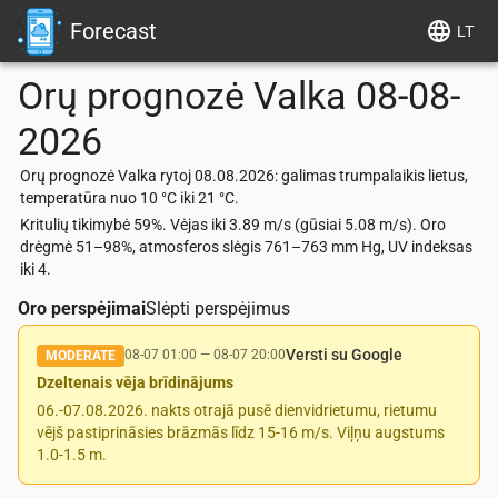
Forecast
LT
Orų prognozė
Valka
08-08-
2026
Orų prognozė Valka rytoj 08.08.2026: galimas trumpalaikis lietus,
temperatūra nuo 10 °C iki 21 °C.
Kritulių tikimybė 59%. Vėjas iki 3.89 m/s (gūsiai 5.08 m/s). Oro
drėgmė 51–98%, atmosferos slėgis 761–763 mm Hg, UV indeksas
iki 4.
Oro perspėjimai
Slėpti perspėjimus
Versti su Google
08-07 01:00
—
08-07 20:00
MODERATE
Dzeltenais vēja brīdinājums
06.-07.08.2026. nakts otrajā pusē dienvidrietumu, rietumu
vējš pastiprināsies brāzmās līdz 15-16 m/s. Viļņu augstums
1.0-1.5 m.