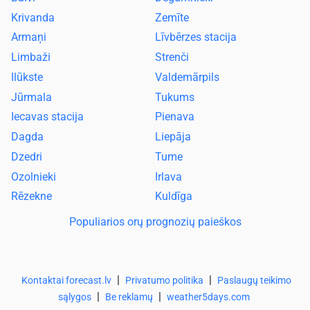
Krivanda
Zemīte
Armaņi
Līvbērzes stacija
Limbaži
Strenči
Ilūkste
Valdemārpils
Jūrmala
Tukums
Iecavas stacija
Pienava
Dagda
Liepāja
Dzedri
Tume
Ozolnieki
Irlava
Rēzekne
Kuldīga
Populiarios orų prognozių paieškos
|
|
Kontaktai forecast.lv
Privatumo politika
Paslaugų teikimo
|
|
sąlygos
Be reklamų
weather5days.com