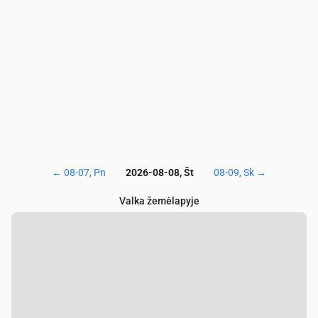
SO₂
(µg/m³)
0.1
0.1
0.1
0
0
0
CO
(µg/m³)
118
117
118
118
118
118
←
08-07, Pn
2026-08-08, Št
08-09, Sk
→
Valka žemėlapyje