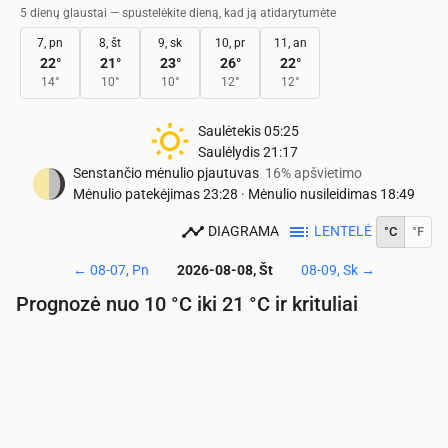
5 dienų glaustai — spustelėkite dieną, kad ją atidarytumėte
7, pn
8, št
9, sk
10, pr
11, an
22
°
21
°
23
°
26
°
22
°
14
°
10
°
10
°
12
°
12
°
Saulėtekis
05:25
Saulėlydis
21:17
Senstančio mėnulio pjautuvas
16% apšvietimo
Mėnulio patekėjimas
23:28
·
Mėnulio nusileidimas
18:49
DIAGRAMA
LENTELĖ
°C
°F
←
08-07, Pn
2026-08-08, Št
08-09, Sk
→
Prognozė nuo 10 °C iki 21 °C ir krituliai
Laikas
00:00
01:00
02:00
03:00
04:00
05:00
06:
Temperatūra
(°C)
13
12
12
11
11
10
10
Krituliai
(mm/val.)
0
0
0
0
0
0
0