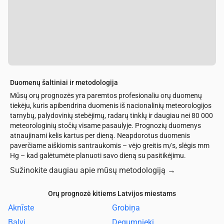
Duomenų šaltiniai ir metodologija
Mūsų orų prognozės yra paremtos profesionaliu orų duomenų
tiekėju, kuris apibendrina duomenis iš nacionalinių meteorologijos
tarnybų, palydovinių stebėjimų, radarų tinklų ir daugiau nei 80 000
meteorologinių stočių visame pasaulyje. Prognozių duomenys
atnaujinami kelis kartus per dieną. Neapdorotus duomenis
paverčiame aiškiomis santraukomis – vėjo greitis m/s, slėgis mm
Hg – kad galėtumėte planuoti savo dieną su pasitikėjimu.
Sužinokite daugiau apie mūsų metodologiją
→
Orų prognozė kitiems Latvijos miestams
Aknīste
Grobiņa
Balvi
Degumnieki