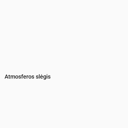
Atmosferos slėgis
Laikas
00:00
01:00
02:00
03:00
04:00
05:00
06:00
Slėgis
(mm Hg)
761
761
761
761
761
761
761