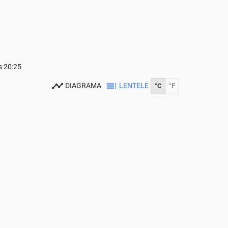
s
20:25
DIAGRAMA
LENTELĖ
°C
°F
0
15:00
16:00
17:00
18:00
19:00
20:00
21:00
22:00
23:00
24
23
23
17
16
16
16
16
15
0
0.03
0.24
3.44
0.3
0.03
0.6
0.55
0.84