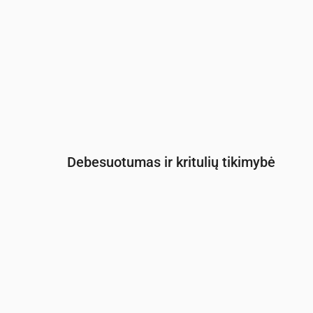
Debesuotumas ir kritulių tikimybė
Laikas
00:00
01:00
02:00
03:00
04
Debesuotumas
(%)
32
33
88
8
53
Lietaus tikimybė
(%)
16
17
28
15
20