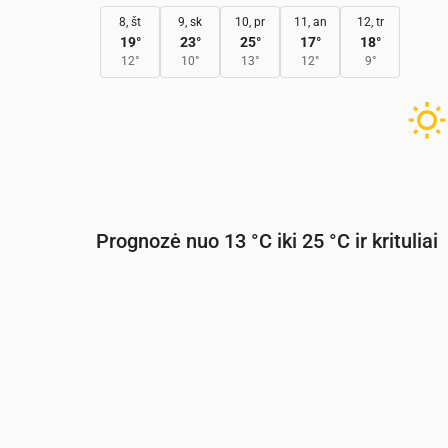
8, št
9, sk
10, pr
11, an
12, tr
19
°
23
°
25
°
17
°
18
°
12
°
10
°
13
°
12
°
9
°
Prognozė nuo 13 °C iki 25 °C ir krituliai
Laikas
00:00
01:00
02:00
03:00
04:0
Temperatūra
(°C)
14
14
13
13
13
Krituliai
(mm/val.)
0
0
0
0
0