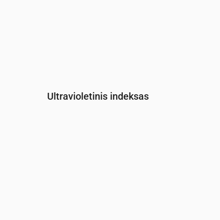
Ultravioletinis indeksas
Laikas
00:00
01:00
02:00
03:00
04:00
05:
UV indeksas
0
0
0
0
0
0