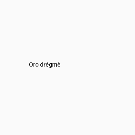
Oro drėgmė
Laikas
00:00
01:00
02:00
03:00
04:00
05:0
Drėgmė
(%)
89
90
91
92
91
90