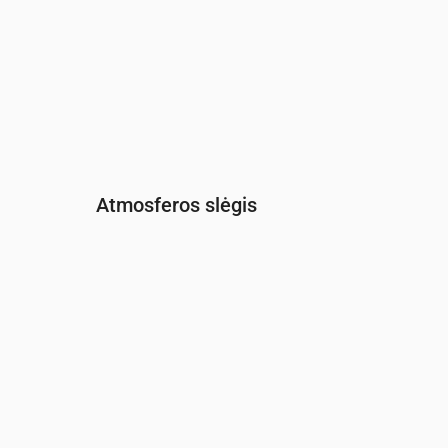
Atmosferos slėgis
Laikas
00:00
01:00
02:00
03:00
04:00
0
Slėgis
(mm Hg)
764
764
764
763
763
7