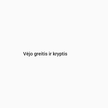
Vėjo greitis ir kryptis
Laikas
00:00
01:00
02:00
03:0
Vėjas
(m/s)
2.5
2.39
2.5
2.69
Vėjo gūsis
(m/s)
5.25
5.03
5.25
5.67
Vėjo kryptis
(°)
PPV 203°
PPV 193°
P 183°
P 17