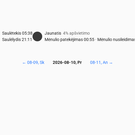
Saulėtekis
05:38
Jaunatis
4% apšvietimo
Saulėlydis
21:11
Mėnulio patekėjimas
00:55
·
Mėnulio nusileidima
←
08-09, Sk
2026-08-10, Pr
08-11, An
→
Temperatūra & Krituliai
0
05:00
06:00
07:00
08:00
09:00
10:00
11:00
12:00
13:00
14:0
13
13
14
16
18
20
21
23
24
25
0
0
0
0
0
0
0
0
0
0