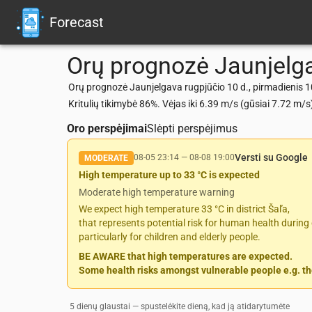
Forecast
Orų prognozė
Jaunjelg
Orų prognozė Jaunjelgava rugpjūčio 10 d., pirmadienis 10
Kritulių tikimybė 86%. Vėjas iki 6.39 m/s (gūsiai 7.72 
Oro perspėjimai
Slėpti perspėjimus
Versti su Google
08-05 23:14
—
08-08 19:00
MODERATE
High temperature up to 33 °C is expected
Moderate high temperature warning
We expect high temperature 33 °C in district Šaľa,
that represents potential risk for human health during 
particularly for children and elderly people.
BE AWARE that high temperatures are expected.
Some health risks amongst vulnerable people e.g. the
5 dienų glaustai — spustelėkite dieną, kad ją atidarytumėte