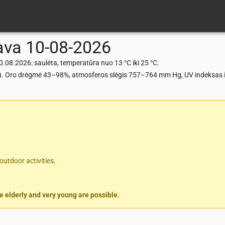
ava
10-08-2026
.08.2026: saulėta, temperatūra nuo 13 °C iki 25 °C.
m/s). Oro drėgmė 43–98%, atmosferos slėgis 757–764 mm Hg, UV indeksas i
outdoor activities,
 elderly and very young are possible.