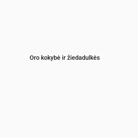
Oro kokybė ir žiedadulkės
Laikas
00:00
01:00
02:00
03:00
04
PM2.5
(µg/m³)
3.6
3.7
3.8
3.9
3.
PM10
(µg/m³)
4.7
5
4.8
4.8
4.
Ozonas (O₃)
(µg/m³)
50
49
46
43
3
NO₂
(µg/m³)
1.9
2
1.9
2.1
2.
SO₂
(µg/m³)
0.1
0.1
0.1
0
0
CO
(µg/m³)
128
128
128
127
1