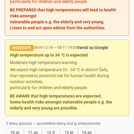
particularly for children and elderly people.
BE PREPARED that high temperatures will lead to health
risks amongst
vulnerable people e.g. the elderly and very young.
Listen to and act upon advice from the authorities.
Versti su Google
08-09 12:18
—
08-11 19:00
MODERATE
High temperature up to 34 °C is expected
Moderate high temperature warning
We expect high temperature 33 - 34 °C in district Šaľa,
that represents potential risk for human health during
outdoor activities,
particularly for children and elderly people.
BE AWARE that high temperatures are expected.
Some health risks amongst vulnerable people e.g. the
elderly and very young are possible.
5 dienų glaustai — spustelėkite dieną, kad ją atidarytumėte
10, pr
11, an
12, tr
13, kt
14, pn