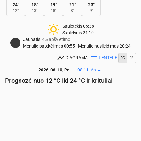
24
°
18
°
19
°
21
°
23
°
12
°
13
°
10
°
8
°
9
°
Saulėtekis
05:38
Saulėlydis
21:10
Jaunatis
4% apšvietimo
Mėnulio patekėjimas
00:55
·
Mėnulio nusileidimas
20:24
DIAGRAMA
LENTELĖ
°C
°F
2026-08-10, Pr
08-11, An
→
Prognozė nuo 12 °C iki 24 °C ir krituliai
Laikas
00:00
01:00
02:00
03:00
04:00
05:00
06:
Temperatūra
(°C)
14
13
13
13
12
12
12
Krituliai
(mm/val.)
0
0
0
0
0
0
0