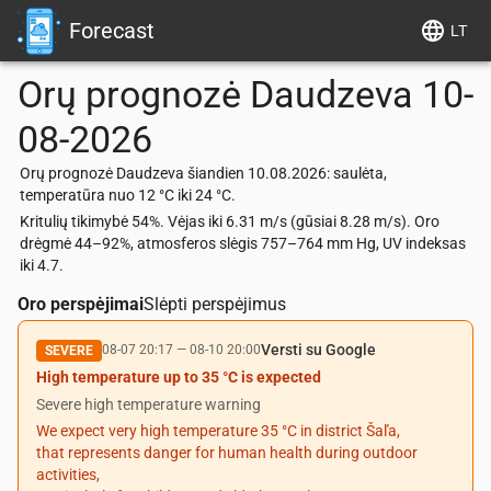
Forecast
LT
Orų prognozė
Daudzeva
10-
08-2026
Orų prognozė Daudzeva šiandien 10.08.2026: saulėta,
temperatūra nuo 12 °C iki 24 °C.
Kritulių tikimybė 54%. Vėjas iki 6.31 m/s (gūsiai 8.28 m/s). Oro
drėgmė 44–92%, atmosferos slėgis 757–764 mm Hg, UV indeksas
iki 4.7.
Oro perspėjimai
Slėpti perspėjimus
Versti su Google
08-07 20:17
—
08-10 20:00
SEVERE
High temperature up to 35 °C is expected
Severe high temperature warning
We expect very high temperature 35 °C in district Šaľa,
that represents danger for human health during outdoor
activities,