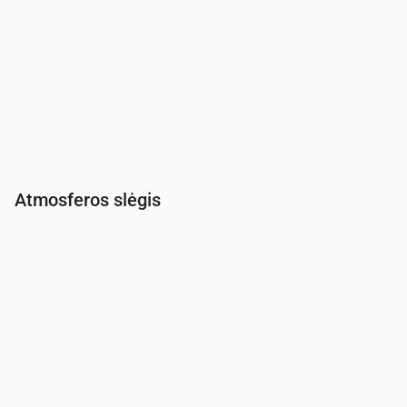
Atmosferos slėgis
Laikas
00:00
01:00
02:00
03:00
04:00
05:00
06:00
Slėgis
(mm Hg)
764
764
764
764
764
763
762