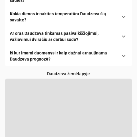
saulės?
Kokia dienos ir nakties temperatūra Daudzeva šią
savaitę?
Ar oras Daudzeva tinkamas pasivaikščiojimui,
važiavimui dviračiu ar darbui sode?
Iš kur imami duomenys ir kaip dažnai atnaujinama
Daudzeva prognozė?
Daudzeva žemėlapyje