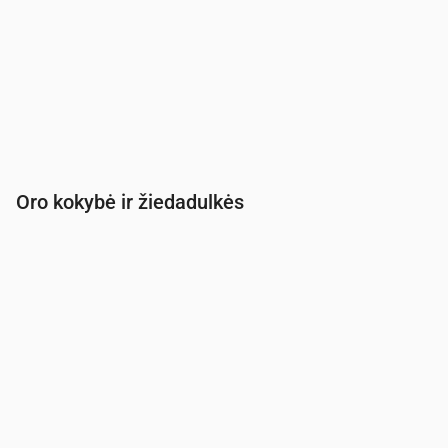
Oro kokybė ir žiedadulkės
Laikas
00:00
01:00
02:00
03:00
04:00
05:00
PM2.5
(µg/m³)
3.8
3.8
3.8
4.2
4.3
4.6
PM10
(µg/m³)
4.7
5
5.1
5.2
5.9
6.4
Ozonas (O₃)
(µg/m³)
49
50
49
45
46
47
NO₂
(µg/m³)
1.5
1.7
1.8
1.9
1.8
1.7
SO₂
(µg/m³)
0.1
0.3
0.3
0.8
0.8
0.6
CO
(µg/m³)
127
126
126
126
126
126