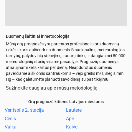
Duomenų šaltiniai ir metodologija
Mūsų orų prognozės yra paremtos profesionaliu orų duomenų
tiekėju, kuris apibendrina duomenis iš nacionalinių meteorologijos
tarnybų, palydovinių stebėjimų, radarų tinklų ir daugiau nei 80 000
meteorologinių stočių visame pasaulyje. Prognozių duomenys
atnaujinami kelis kartus per dieną. Neapdorotus duomenis
paverčiame aiškiomis santraukomis – vėjo greitis m/s, slėgis mm
Hg – kad galėtumėte planuoti savo dieną su pasitikėjimu.
Sužinokite daugiau apie mūsų metodologiją
→
Orų prognozė kitiems Latvijos miestams
Ventspils 2. stacija
Lautere
Cēsis
Ape
Valka
Kaive