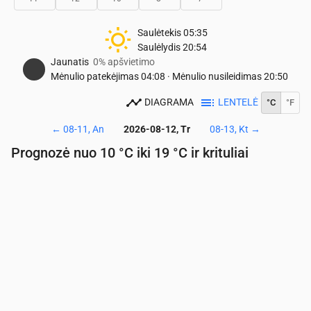
Saulėtekis
05:35
Saulėlydis
20:54
Jaunatis
0% apšvietimo
Mėnulio patekėjimas
04:08
·
Mėnulio nusileidimas
20:50
DIAGRAMA
LENTELĖ
°C
°F
←
08-11, An
2026-08-12, Tr
08-13, Kt
→
Prognozė nuo 10 °C iki 19 °C ir krituliai
Laikas
00:00
01:00
02:00
03:00
04:00
05:00
06:
Temperatūra
(°C)
12
11
11
11
11
10
11
Krituliai
(mm/val.)
0
0
0.01
0.02
0.03
0.06
0.0