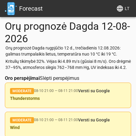
Forecast
LT
Orų prognozė
Dagda
12-08-
2026
Orų prognozė Dagda rugpjūčio 12 d., trečiadienis 12.08.2026:
galimas trumpalaikis lietus, temperatūra nuo 10 °C iki 19 °C.
Kritulių tikimybė 32%. Vėjas iki 4.89 m/s (gūsiai 8 m/s). Oro drėgmė
37–95%, atmosferos slėgis 762–768 mm Hg, UV indeksas iki 4.2.
Oro perspėjimai
Slėpti perspėjimus
Versti su Google
08-10 21:00
—
08-11 21:00
MODERATE
Thunderstorms
Versti su Google
08-10 21:00
—
08-11 21:00
MODERATE
Wind