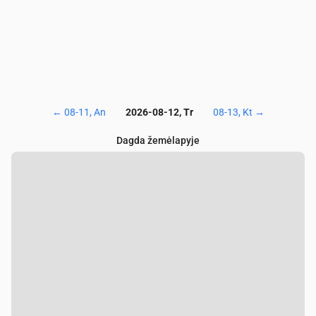
←
08-11, An
2026-08-12, Tr
08-13, Kt
→
Dagda žemėlapyje