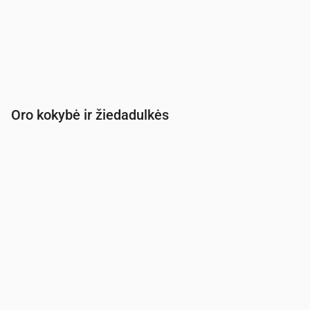
Oro kokybė ir žiedadulkės
Laikas
00:00
01:00
02:00
03:00
04:00
05:00
PM2.5
(µg/m³)
1.3
1.2
1.3
1.4
1.3
1.3
PM10
(µg/m³)
1.7
1.6
1.8
1.8
1.9
1.9
Ozonas (O₃)
(µg/m³)
55
53
54
51
49
48
NO₂
(µg/m³)
1.1
1
1
1.1
1.1
1
SO₂
(µg/m³)
0
0
0
0
0
0
CO
(µg/m³)
124
124
124
124
124
123