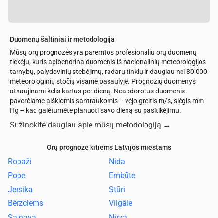
Duomenų šaltiniai ir metodologija
Mūsų orų prognozės yra paremtos profesionaliu orų duomenų
tiekėju, kuris apibendrina duomenis iš nacionalinių meteorologijos
tarnybų, palydovinių stebėjimų, radarų tinklų ir daugiau nei 80 000
meteorologinių stočių visame pasaulyje. Prognozių duomenys
atnaujinami kelis kartus per dieną. Neapdorotus duomenis
paverčiame aiškiomis santraukomis – vėjo greitis m/s, slėgis mm
Hg – kad galėtumėte planuoti savo dieną su pasitikėjimu.
Sužinokite daugiau apie mūsų metodologiją
→
Orų prognozė kitiems Latvijos miestams
Ropaži
Nida
Pope
Embūte
Jersika
Stūri
Bērzciems
Vilgāle
Salnava
Nirza