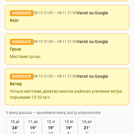
Versti su Google
08-10 21:00
—
08-11 21:00
MODERATE
Rain
Versti su Google
08-10 21:00
—
08-11 21:00
MODERATE
Гроза
Местами грозы.
Versti su Google
08-10 21:00
—
08-11 21:00
MODERATE
Ветер
Ночью местами, днем во многих районах усиление ветра
порывами 15-20 м/с.
5 dienų glaustai — spustelėkite dieną, kad ją atidarytumėte
10, pr
11, an
12, tr
13, kt
14, pn
24
°
19
°
19
°
19
°
21
°
11
°
12
°
10
°
8
°
7
°