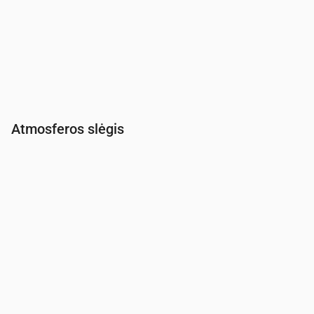
Atmosferos slėgis
Laikas
00:00
01:00
02:00
03:00
04:00
05:00
06:00
Slėgis
(mm Hg)
762
763
763
763
764
764
764