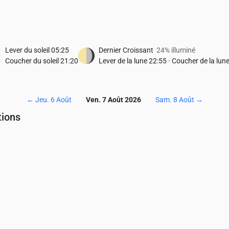
Lever du soleil
05:25
Dernier Croissant
24% illuminé
Coucher du soleil
21:20
Lever de la lune
22:55
·
Coucher de la lun
←
Jeu. 6 Août
Ven. 7 Août 2026
Sam. 8 Août
→
tions
Température & Précipitations
04:00
05:00
06:00
07:00
08:00
09:00
10:00
11:00
12:00
13:00
16
16
16
16
17
19
20
21
21
21
0
0
0
0
0
0
0.02
0.06
0.03
0.04