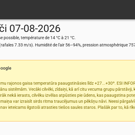
či
07-08-2026
e possible, température de 14 °C à 21 °C.
s (rafales 7.33 m/s). Humidité de l'air 56–94%, pression atmosphérique 7
Google
rumu rajonos gaisa temperatūra paaugstināsies līdz +27...+30º. ESI INF
ānu sistēmām. Vecāki cilvēki, zīdaiņi, kā arī citu vecuma grupu pārstāvji,
rāk nekā ierasts, cilvēku izvēlas atpūsties pie ūdens, kas paaugstina pote
s maiņa var izraisīt sirds ritma traucējumus un pēkšņu nāvi. Neesi pārgalv
 nav ieteicams ilgstoši atrasties tiešos saules staros. Plašāk par to, kā r