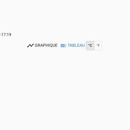
e
17:19
GRAPHIQUE
TABLEAU
°C
°F
14:00
15:00
16:00
17:00
18:00
19:00
20:00
21:00
22:00
23:00
21
21
21
21
20
19
17
16
15
14
0.18
0.14
0.06
0.03
0.03
0.01
0.02
0.02
0.01
0.07