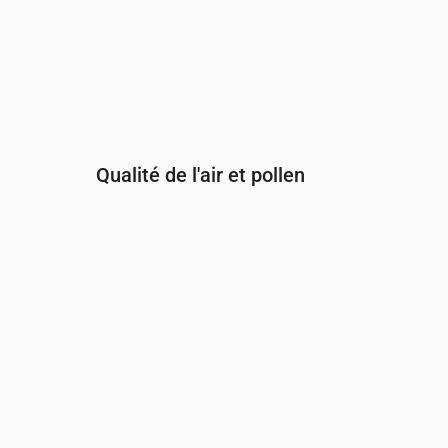
Qualité de l'air et pollen
Heure
00:00
01:00
02:00
03:00
04:
PM2.5
(µg/m³)
4.8
4.8
4.9
4.9
4.6
PM10
(µg/m³)
7.6
7.3
8
7.1
7.7
Ozone (O₃)
(µg/m³)
61
55
55
57
62
NO₂
(µg/m³)
1.9
1.6
1.4
1.4
1.4
SO₂
(µg/m³)
0.1
0.1
0.1
0.1
0.1
CO
(µg/m³)
118
117
118
116
11