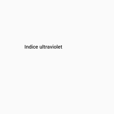
Indice ultraviolet
Heure
00:00
01:00
02:00
03:00
04:00
05:00
Indice UV
0
0
0
0
0
0