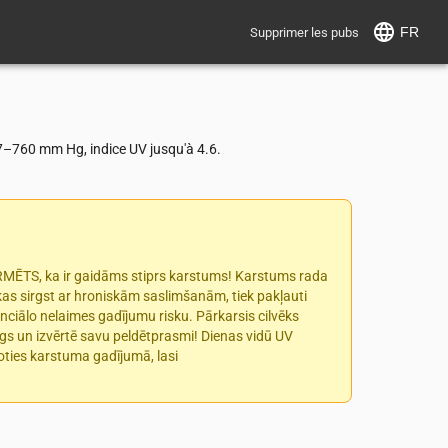
FR
Supprimer les pubs
57–760 mm Hg, indice UV jusqu'à 4.6.
ORMĒTS, ka ir gaidāms stiprs karstums! Karstums rada
 kas sirgst ar hroniskām saslimšanām, tiek pakļauti
nciālo nelaimes gadījumu risku. Pārkarsis cilvēks
īgs un izvērtē savu peldētprasmi! Dienas vidū UV
īkoties karstuma gadījumā, lasi