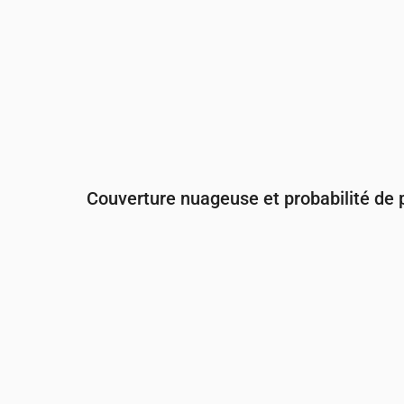
Couverture nuageuse et probabilité de p
Heure
00:00
01:00
02:00
03:
Couverture nuageuse
(%)
35
20
50
14
Risque de pluie
(%)
14
14
20
13