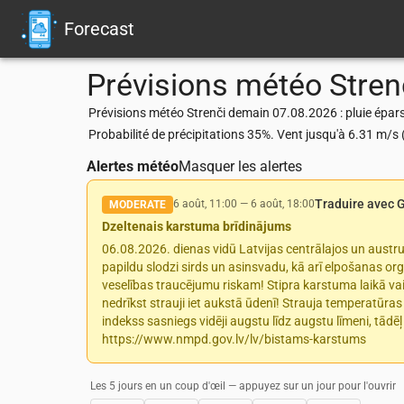
Forecast
Prévisions météo
Stren
Prévisions météo Strenči demain 07.08.2026 : pluie épars
Probabilité de précipitations 35%. Vent jusqu'à 6.31 m/
Alertes météo
Masquer les alertes
Traduire avec 
6 août, 11:00
—
6 août, 18:00
MODERATE
Dzeltenais karstuma brīdinājums
06.08.2026. dienas vidū Latvijas centrālajos un aust
papildu slodzi sirds un asinsvadu, kā arī elpošanas org
veselības traucējumu riskam! Stipra karstuma laikā vai
nedrīkst strauji iet aukstā ūdenī! Strauja temperatūra
indekss sasniegs vidēji augstu līdz augstu līmeni, tādēļ
https://www.nmpd.gov.lv/lv/bistams-karstums
Les 5 jours en un coup d'œil — appuyez sur un jour pour l'ouvrir