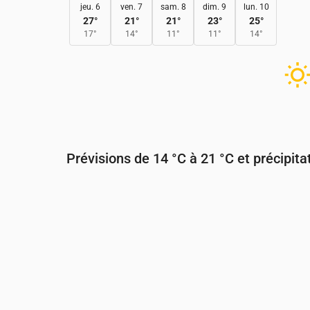
jeu. 6
ven. 7
sam. 8
dim. 9
lun. 10
27
°
21
°
21
°
23
°
25
°
17
°
14
°
11
°
11
°
14
°
Prévisions de 14 °C à 21 °C et précipita
Heure
00:00
01:00
02:00
03:00
Température
(°C)
17
16
16
17
Précipitations
(mm/h)
0
0
0
0