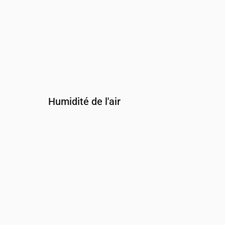
Humidité de l'air
Heure
00:00
01:00
02:00
03:00
04:00
05:
Humidité
(%)
84
88
92
87
94
94