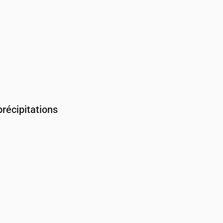
récipitations
Couverture nuageuse & Risque de pluie
00
04:00
05:00
06:00
07:00
08:00
09:00
10:00
11:00
12:00
13:
31
40
72
59
47
38
82
80
100
88
23
20
23
17
13
9
13
17
16
14