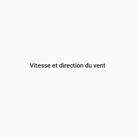
Vitesse et direction du vent
Heure
00:00
01:00
02:00
Vent
(m/s)
0.31
0.89
1.81
Rafale de vent
(m/s)
0.64
1.89
3.78
Direction du vent
(°)
SSO 206°
SSO 213°
SO 227