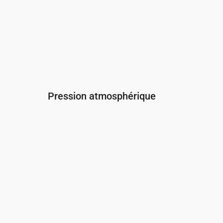
Pression atmosphérique
Heure
00:00
01:00
02:00
03:00
04:0
Pression
(mm Hg)
758
758
758
758
758