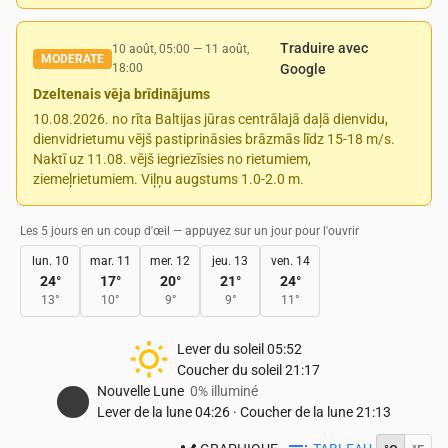
Traduire avec
10 août, 05:00
—
11 août,
MODERATE
18:00
Google
Dzeltenais vēja brīdinājums
10.08.2026. no rīta Baltijas jūras centrālajā daļā dienvidu,
dienvidrietumu vējš pastiprināsies brāzmās līdz 15-18 m/s.
Naktī uz 11.08. vējš iegriezīsies no rietumiem,
ziemeļrietumiem. Viļņu augstums 1.0-2.0 m.
Les 5 jours en un coup d'œil — appuyez sur un jour pour l'ouvrir
lun. 10
mar. 11
mer. 12
jeu. 13
ven. 14
24
°
17
°
20
°
21
°
24
°
13
°
10
°
9
°
9
°
11
°
Lever du soleil
05:52
Coucher du soleil
21:17
Nouvelle Lune
0% illuminé
Lever de la lune
04:26
·
Coucher de la lune
21:13