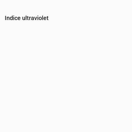
Indice ultraviolet
Heure
00:00
01:00
02:00
03:00
04:00
05:00
06:00
07:00
Indice UV
0
0
0
0
0
0
0
0.2