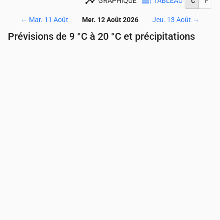
GRAPHIQUE
TABLEAU
°C
°F
←
Mar. 11 Août
Mer. 12 Août 2026
Jeu. 13 Août
→
Prévisions de 9 °C à 20 °C et précipitations
Heure
00:00
01:00
02:00
03:00
04:00
05:00
Température
(°C)
10
9
9
9
9
9
Précipitations
(mm/h)
0
0
0
0
0
0