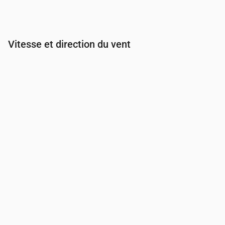
Vitesse et direction du vent
Heure
00:00
01:00
02:00
03:00
Vent
(m/s)
2.89
2.69
2.69
2.69
Rafale de vent
(m/s)
6.08
5.67
5.67
5.67
Direction du vent
(°)
ONO 299°
ONO 290°
ONO 284°
ONO 28