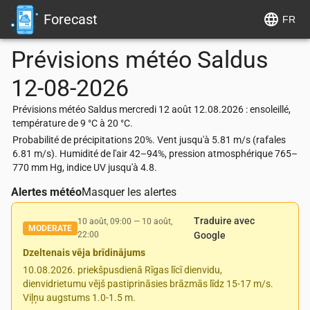
Forecast
FR
Prévisions météo
Saldus
12-08-2026
Prévisions météo Saldus mercredi 12 août 12.08.2026 : ensoleillé,
température de 9 °C à 20 °C.
Probabilité de précipitations 20%. Vent jusqu'à 5.81 m/s (rafales
6.81 m/s). Humidité de l'air 42–94%, pression atmosphérique 765–
770 mm Hg, indice UV jusqu'à 4.8.
Alertes météo
Masquer les alertes
Traduire avec
10 août, 09:00
—
10 août,
MODERATE
22:00
Google
Dzeltenais vēja brīdinājums
10.08.2026. priekšpusdienā Rīgas līcī dienvidu,
dienvidrietumu vējš pastiprināsies brāzmās līdz 15-17 m/s.
Viļņu augstums 1.0-1.5 m.