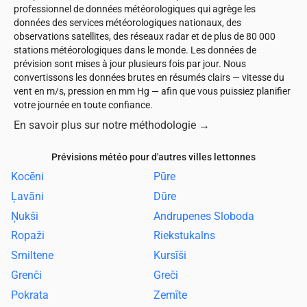
professionnel de données météorologiques qui agrège les
données des services météorologiques nationaux, des
observations satellites, des réseaux radar et de plus de 80 000
stations météorologiques dans le monde. Les données de
prévision sont mises à jour plusieurs fois par jour. Nous
convertissons les données brutes en résumés clairs — vitesse du
vent en m/s, pression en mm Hg — afin que vous puissiez planifier
votre journée en toute confiance.
En savoir plus sur notre méthodologie
→
Prévisions météo pour d'autres villes lettonnes
Kocēni
Pūre
Ļavāni
Dūre
Ņukši
Andrupenes Sloboda
Ropaži
Riekstukalns
Smiltene
Kursīši
Grenči
Greči
Pokrata
Zemīte