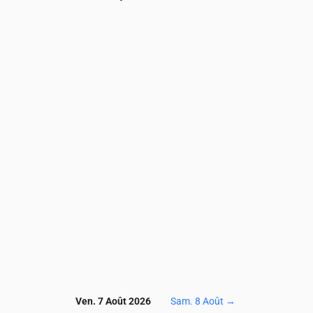
Heure
00:00
01:00
02:00
03:00
04:00
05:00
0
PM2.5
(µg/m³)
6.1
6.4
5.5
4.8
4.8
4.9
5.
PM10
(µg/m³)
7.1
7.9
7.8
8.5
8.5
9.1
9.
Ozone (O₃)
(µg/m³)
64
65
68
69
70
72
7
NO₂
(µg/m³)
2
2
1.7
1.5
1.5
1.3
1.
SO₂
(µg/m³)
0.2
0.3
0.6
0.7
0.7
0.5
0.
CO
(µg/m³)
130
130
130
125
124
123
1
Ven. 7 Août 2026
Sam. 8 Août
→