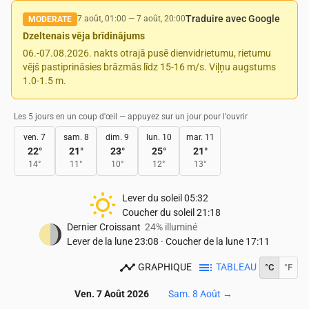
Traduire avec Google
7 août, 01:00
—
7 août, 20:00
MODERATE
Dzeltenais vēja brīdinājums
06.-07.08.2026. nakts otrajā pusē dienvidrietumu, rietumu
vējš pastiprināsies brāzmās līdz 15-16 m/s. Viļņu augstums
1.0-1.5 m.
Les 5 jours en un coup d'œil — appuyez sur un jour pour l'ouvrir
ven. 7
sam. 8
dim. 9
lun. 10
mar. 11
22
°
21
°
23
°
25
°
21
°
14
°
11
°
10
°
12
°
13
°
Lever du soleil
05:32
Coucher du soleil
21:18
Dernier Croissant
24% illuminé
Lever de la lune
23:08
·
Coucher de la lune
17:11
GRAPHIQUE
TABLEAU
°C
°F
Ven. 7 Août 2026
Sam. 8 Août
→