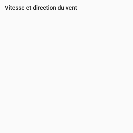
Vitesse et direction du vent
Heure
00:00
01:00
02:00
03:00
0
Vent
(m/s)
1.69
1.89
1.5
1.61
2
Rafale de vent
(m/s)
3.58
3.92
3.08
3.19
4
Direction du vent
(°)
ONO 287°
NNO 331°
NO 313°
O 281°
O