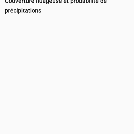
Couverture nuageuse et probabilité de
précipitations
Heure
00:00
01:00
02:00
03:00
04:00
05
Couverture nuageuse
(%)
64
95
94
60
32
73
Risque de pluie
(%)
41
30
29
22
18
25