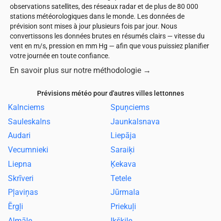
observations satellites, des réseaux radar et de plus de 80 000
stations météorologiques dans le monde. Les données de
prévision sont mises à jour plusieurs fois par jour. Nous
convertissons les données brutes en résumés clairs — vitesse du
vent en m/s, pression en mm Hg — afin que vous puissiez planifier
votre journée en toute confiance.
En savoir plus sur notre méthodologie
→
Prévisions météo pour d'autres villes lettonnes
Kalnciems
Spuņciems
Sauleskalns
Jaunkalsnava
Audari
Liepāja
Vecumnieki
Saraiķi
Liepna
Ķekava
Skrīveri
Tetele
Pļaviņas
Jūrmala
Ērgļi
Priekuļi
Almāle
Ikšķile