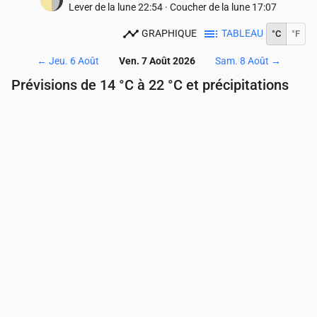
Lever de la lune
22:54
·
Coucher de la lune
17:07
GRAPHIQUE
TABLEAU
°C
°F
←
Jeu. 6 Août
Ven. 7 Août 2026
Sam. 8 Août
→
Prévisions de 14 °C à 22 °C et précipitations
Heure
00:00
01:00
02:00
03:00
04:00
05:00
Température
(°C)
17
16
16
16
17
17
Précipitations
(mm/h)
0.37
0.64
0.23
0.04
0.03
0