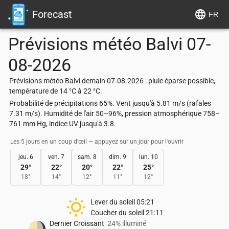
Forecast
FR
Prévisions météo
Balvi
07-
08-2026
Prévisions météo Balvi demain 07.08.2026 : pluie éparse possible,
température de 14 °C à 22 °C.
Probabilité de précipitations 65%. Vent jusqu'à 5.81 m/s (rafales
7.31 m/s). Humidité de l'air 50–96%, pression atmosphérique 758–
761 mm Hg, indice UV jusqu'à 3.8.
Les 5 jours en un coup d'œil — appuyez sur un jour pour l'ouvrir
jeu. 6
ven. 7
sam. 8
dim. 9
lun. 10
29
°
22
°
20
°
22
°
25
°
18
°
14
°
12
°
11
°
12
°
Lever du soleil
05:21
Coucher du soleil
21:11
Dernier Croissant
24% illuminé