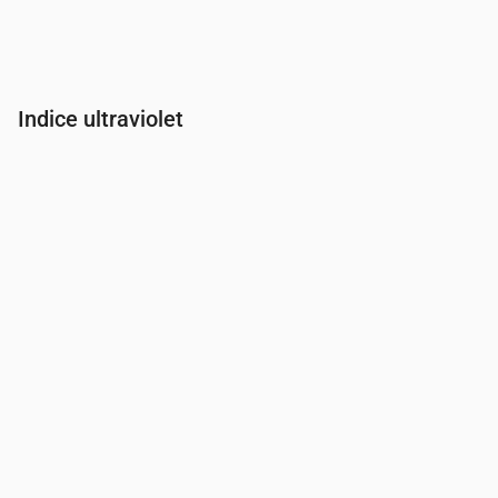
Indice ultraviolet
Heure
00:00
01:00
02:00
03:00
04:00
05:00
06:00
07:00
Indice UV
0
0
0
0
0
0
0
0.3