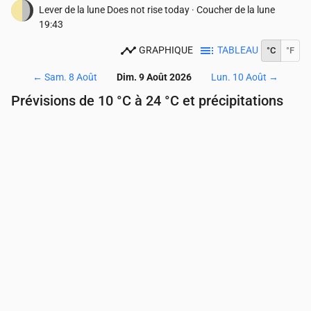
Lever de la lune
Does not rise today
·
Coucher de la lune
19:43
GRAPHIQUE
TABLEAU
°C
°F
←
Sam. 8 Août
Dim. 9 Août 2026
Lun. 10 Août
→
Prévisions de 10 °C à 24 °C et précipitations
Heure
00:00
01:00
02:00
03:00
04:00
05:00
Température
(°C)
12
12
12
11
11
10
Précipitations
(mm/h)
0
0
0
0
0
0