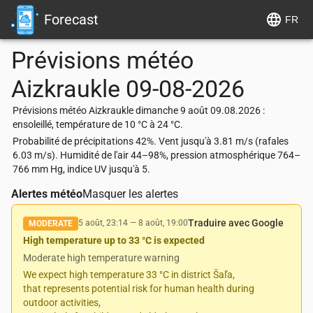
Forecast
FR
Prévisions météo
Aizkraukle
09-08-2026
Prévisions météo Aizkraukle dimanche 9 août 09.08.2026 :
ensoleillé, température de 10 °C à 24 °C.
Probabilité de précipitations 42%. Vent jusqu'à 3.81 m/s (rafales
6.03 m/s). Humidité de l'air 44–98%, pression atmosphérique 764–
766 mm Hg, indice UV jusqu'à 5.
Alertes météo
Masquer les alertes
Traduire avec Google
5 août, 23:14
—
8 août, 19:00
MODERATE
High temperature up to 33 °C is expected
Moderate high temperature warning
We expect high temperature 33 °C in district Šaľa,
that represents potential risk for human health during
outdoor activities,