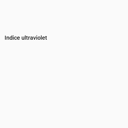
Indice ultraviolet
Heure
00:00
01:00
02:00
03:00
04:00
05:00
06:00
07:00
Indice UV
0
0
0
0
0
0
0
0.2