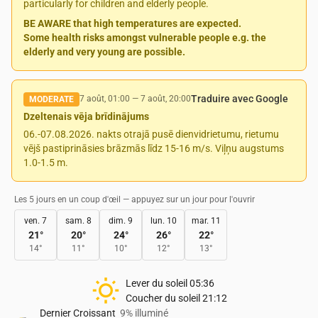
particularly for children and elderly people.
BE AWARE that high temperatures are expected.
Some health risks amongst vulnerable people e.g. the
elderly and very young are possible.
Traduire avec Google
7 août, 01:00
—
7 août, 20:00
MODERATE
Dzeltenais vēja brīdinājums
06.-07.08.2026. nakts otrajā pusē dienvidrietumu, rietumu
vējš pastiprināsies brāzmās līdz 15-16 m/s. Viļņu augstums
1.0-1.5 m.
Les 5 jours en un coup d'œil — appuyez sur un jour pour l'ouvrir
ven. 7
sam. 8
dim. 9
lun. 10
mar. 11
21
°
20
°
24
°
26
°
22
°
14
°
11
°
10
°
12
°
13
°
Lever du soleil
05:36
Coucher du soleil
21:12
Dernier Croissant
9% illuminé