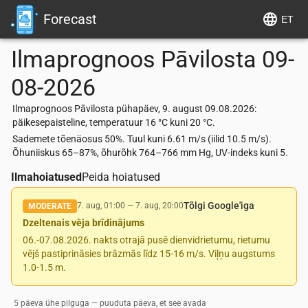
Forecast
ET
Ilmaprognoos
Pāvilosta
09-
08-2026
Ilmaprognoos Pāvilosta pühapäev, 9. august 09.08.2026:
päikesepaisteline, temperatuur 16 °C kuni 20 °C.
Sademete tõenäosus 50%. Tuul kuni 6.61 m/s (iilid 10.5 m/s).
Õhuniiskus 65–87%, õhurõhk 764–766 mm Hg, UV-indeks kuni 5.
Ilmahoiatused
Peida hoiatused
Tõlgi Google'iga
7. aug, 01:00
—
7. aug, 20:00
MODERATE
Dzeltenais vēja brīdinājums
06.-07.08.2026. nakts otrajā pusē dienvidrietumu, rietumu
vējš pastiprināsies brāzmās līdz 15-16 m/s. Viļņu augstums
1.0-1.5 m.
5 päeva ühe pilguga — puuduta päeva, et see avada