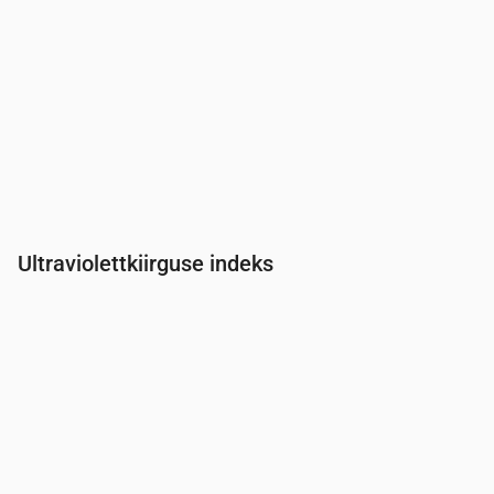
Ultraviolettkiirguse indeks
Aeg
00:00
01:00
02:00
03:00
04:00
05:00
06:00
07:0
UV-indeks
0
0
0
0
0
0
0
0.2