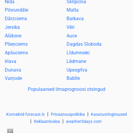
Nida
Skripčina
Pilsrundāle
Malta
Dārzciems
Barkava
Jersika
Vēri
Alūksne
Auce
Plieņciems
Dagdas Sloboda
Apšuciems
Līdumnieki
Irlava
Lēdmane
Dunava
Upesgrīva
Vaiņode
Babīte
Populaarsed ilmaprognoosi otsingud
|
|
Kontaktid forecast.lv
Privaatsuspoliitika
Kasutustingimused
|
|
Reklaamivaba
weather5days.com