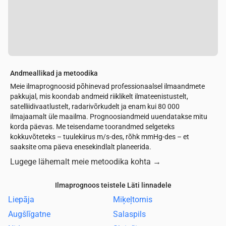
Andmeallikad ja metoodika
Meie ilmaprognoosid põhinevad professionaalsel ilmaandmete
pakkujal, mis koondab andmeid riiklikelt ilmateenistustelt,
satelliidivaatlustelt, radarivõrkudelt ja enam kui 80 000
ilmajaamalt üle maailma. Prognoosiandmeid uuendatakse mitu
korda päevas. Me teisendame toorandmed selgeteks
kokkuvõteteks – tuulekiirus m/s-des, rõhk mmHg-des – et
saaksite oma päeva enesekindlalt planeerida.
Lugege lähemalt meie metoodika kohta
→
Ilmaprognoos teistele Läti linnadele
Liepāja
Miķeļtornis
Augšlīgatne
Salaspils