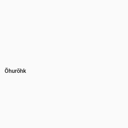
Õhurõhk
Aeg
00:00
01:00
02:00
03:00
04:00
05:00
06:00
Rõhk
(mm Hg)
764
764
764
764
764
764
764