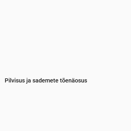
Pilvisus ja sademete tõenäosus
Aeg
00:00
01:00
02:00
03:00
04:00
05:00
Pilvisus
(%)
78
83
84
84
84
24
Vihma tõenäosus
(%)
50
38
34
27
22
12