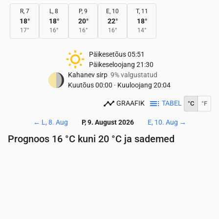
R, 7
L, 8
P, 9
E, 10
T, 11
18
°
18
°
20
°
22
°
18
°
17
°
16
°
16
°
16
°
14
°
Päikesetõus
05:51
Päikeseloojang
21:30
Kahanev sirp
9% valgustatud
Kuutõus
00:00
·
Kuuloojang
20:04
GRAAFIK
TABEL
°C
°F
←
L, 8. Aug
P, 9. August 2026
E, 10. Aug
→
Prognoos 16 °C kuni 20 °C ja sademed
Aeg
00:00
01:00
02:00
03:00
04:00
05:00
06:
Temperatuur
(°C)
17
17
17
17
17
17
17
Sademed
(mm/h)
0.42
0.2
0.14
0.05
0.01
0
0.0