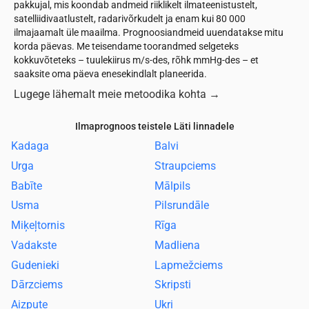
pakkujal, mis koondab andmeid riiklikelt ilmateenistustelt,
satelliidivaatlustelt, radarivõrkudelt ja enam kui 80 000
ilmajaamalt üle maailma. Prognoosiandmeid uuendatakse mitu
korda päevas. Me teisendame toorandmed selgeteks
kokkuvõteteks – tuulekiirus m/s-des, rõhk mmHg-des – et
saaksite oma päeva enesekindlalt planeerida.
Lugege lähemalt meie metoodika kohta
→
Ilmaprognoos teistele Läti linnadele
Kadaga
Balvi
Urga
Straupciems
Babīte
Mālpils
Usma
Pilsrundāle
Miķeļtornis
Rīga
Vadakste
Madliena
Gudenieki
Lapmežciems
Dārzciems
Skripsti
Aizpute
Ukri