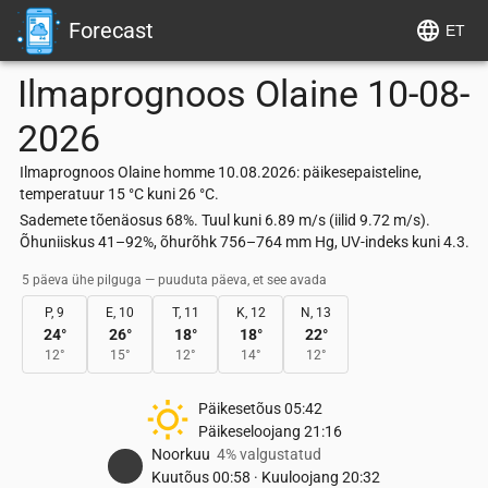
Forecast
ET
Ilmaprognoos
Olaine
10-08-
2026
Ilmaprognoos Olaine homme 10.08.2026: päikesepaisteline,
temperatuur 15 °C kuni 26 °C.
Sademete tõenäosus 68%. Tuul kuni 6.89 m/s (iilid 9.72 m/s).
Õhuniiskus 41–92%, õhurõhk 756–764 mm Hg, UV-indeks kuni 4.3.
5 päeva ühe pilguga — puuduta päeva, et see avada
P, 9
E, 10
T, 11
K, 12
N, 13
24
°
26
°
18
°
18
°
22
°
12
°
15
°
12
°
14
°
12
°
Päikesetõus
05:42
Päikeseloojang
21:16
Noorkuu
4% valgustatud
Kuutõus
00:58
·
Kuuloojang
20:32