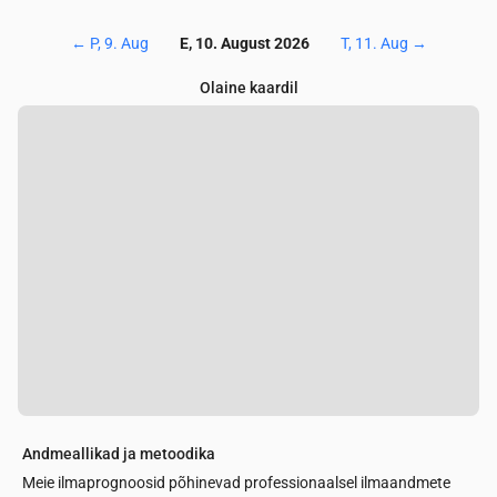
←
P, 9. Aug
E, 10. August 2026
T, 11. Aug
→
Olaine kaardil
Andmeallikad ja metoodika
Meie ilmaprognoosid põhinevad professionaalsel ilmaandmete