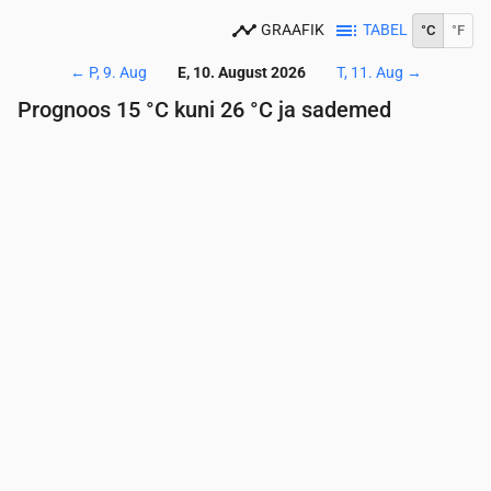
GRAAFIK
TABEL
°C
°F
←
P, 9. Aug
E, 10. August 2026
T, 11. Aug
→
Prognoos 15 °C kuni 26 °C ja sademed
Aeg
00:00
01:00
02:00
03:00
04:00
05:00
06:
Temperatuur
(°C)
16
16
15
15
15
15
15
Sademed
(mm/h)
0
0
0
0
0
0
0