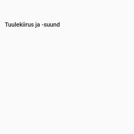
Tuulekiirus ja -suund
Aeg
00:00
01:00
02:00
03:00
04:00
05:0
Tuul
(m/s)
3.11
3.19
3.5
4
4.19
4.69
Tuuleiil
(m/s)
6.5
6.58
7.36
8.39
8.39
8.67
Tuule suund
(°)
SSW 203°
S 189°
S 182°
S 180°
S 178°
S 17