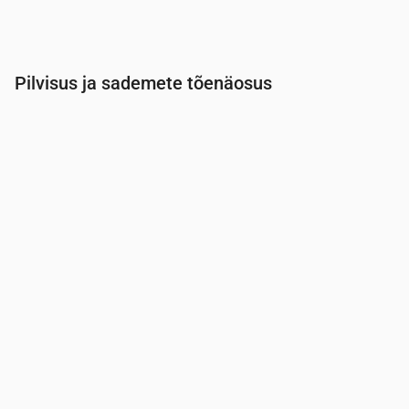
Pilvisus ja sademete tõenäosus
Aeg
00:00
01:00
02:00
03:00
04:00
05:00
Pilvisus
(%)
100
22
10
3
8
9
Vihma tõenäosus
(%)
19
8
9
10
10
9