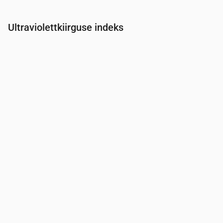
Ultraviolettkiirguse indeks
Aeg
00:00
01:00
02:00
03:00
04:00
05:00
06:00
07:0
UV-indeks
0
0
0
0
0
0
0
0.2