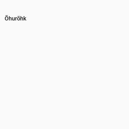
Õhurõhk
Aeg
00:00
01:00
02:00
03:00
04:00
05:00
06:00
Rõhk
(mm Hg)
764
763
763
762
762
761
761