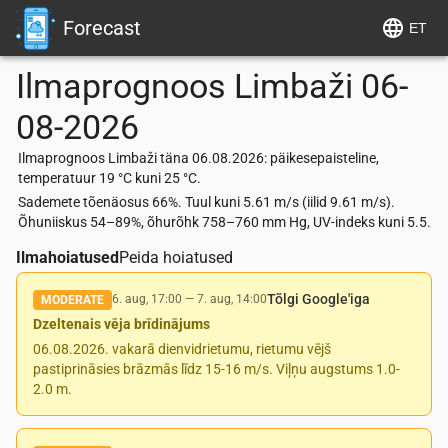
Forecast
ET
Ilmaprognoos
Limbaži
06-
08-2026
Ilmaprognoos Limbaži täna 06.08.2026: päikesepaisteline,
temperatuur 19 °C kuni 25 °C.
Sademete tõenäosus 66%. Tuul kuni 5.61 m/s (iilid 9.61 m/s).
Õhuniiskus 54–89%, õhurõhk 758–760 mm Hg, UV-indeks kuni 5.5.
Ilmahoiatused
Peida hoiatused
Tõlgi Google'iga
6. aug, 17:00
—
7. aug, 14:00
MODERATE
Dzeltenais vēja brīdinājums
06.08.2026. vakarā dienvidrietumu, rietumu vējš
pastiprināsies brāzmās līdz 15-16 m/s. Viļņu augstums 1.0-
2.0 m.