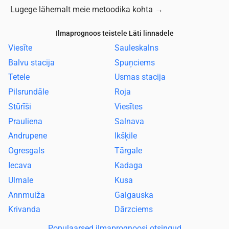
Lugege lähemalt meie metoodika kohta
→
Ilmaprognoos teistele Läti linnadele
Viesīte
Sauleskalns
Balvu stacija
Spuņciems
Tetele
Usmas stacija
Pilsrundāle
Roja
Stūrīši
Viesītes
Prauliena
Salnava
Andrupene
Ikšķile
Ogresgals
Tārgale
Iecava
Kadaga
Ulmale
Kusa
Annmuiža
Galgauska
Krivanda
Dārzciems
Populaarsed ilmaprognoosi otsingud