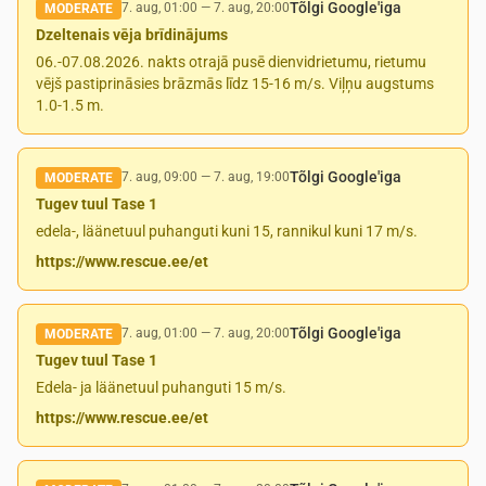
Tõlgi Google'iga
7. aug, 01:00
—
7. aug, 20:00
MODERATE
Dzeltenais vēja brīdinājums
06.-07.08.2026. nakts otrajā pusē dienvidrietumu, rietumu
vējš pastiprināsies brāzmās līdz 15-16 m/s. Viļņu augstums
1.0-1.5 m.
Tõlgi Google'iga
7. aug, 09:00
—
7. aug, 19:00
MODERATE
Tugev tuul Tase 1
edela-, läänetuul puhanguti kuni 15, rannikul kuni 17 m/s.
https://www.rescue.ee/et
Tõlgi Google'iga
7. aug, 01:00
—
7. aug, 20:00
MODERATE
Tugev tuul Tase 1
Edela- ja läänetuul puhanguti 15 m/s.
https://www.rescue.ee/et