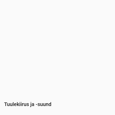
Aeg
00:00
01:00
02:00
03:00
04:00
05:00
Pilvisus
(%)
35
28
10
22
70
43
Vihma tõenäosus
(%)
16
14
12
13
24
15
Tuulekiirus ja -suund