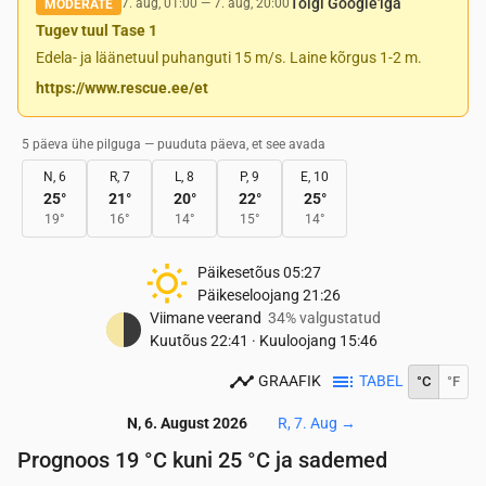
Tõlgi Google'iga
7. aug, 01:00
—
7. aug, 20:00
MODERATE
Tugev tuul Tase 1
Edela- ja läänetuul puhanguti 15 m/s. Laine kõrgus 1-2 m.
https://www.rescue.ee/et
5 päeva ühe pilguga — puuduta päeva, et see avada
N, 6
R, 7
L, 8
P, 9
E, 10
25
°
21
°
20
°
22
°
25
°
19
°
16
°
14
°
15
°
14
°
Päikesetõus
05:27
Päikeseloojang
21:26
Viimane veerand
34% valgustatud
Kuutõus
22:41
·
Kuuloojang
15:46
GRAAFIK
TABEL
°C
°F
N, 6. August 2026
R, 7. Aug
→
Prognoos 19 °C kuni 25 °C ja sademed