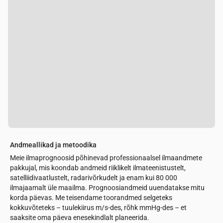
Andmeallikad ja metoodika
Meie ilmaprognoosid põhinevad professionaalsel ilmaandmete
pakkujal, mis koondab andmeid riiklikelt ilmateenistustelt,
satelliidivaatlustelt, radarivõrkudelt ja enam kui 80 000
ilmajaamalt üle maailma. Prognoosiandmeid uuendatakse mitu
korda päevas. Me teisendame toorandmed selgeteks
kokkuvõteteks – tuulekiirus m/s-des, rõhk mmHg-des – et
saaksite oma päeva enesekindlalt planeerida.