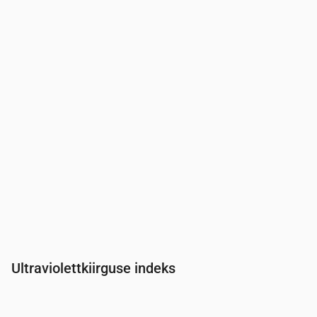
Aeg
00:00
01:00
02:00
03:00
04:00
05:00
06:00
Rõhk
(mm Hg)
759
759
759
759
758
758
758
Ultraviolettkiirguse indeks
Aeg
00:00
01:00
02:00
03:00
04:00
05:00
06:00
07:0