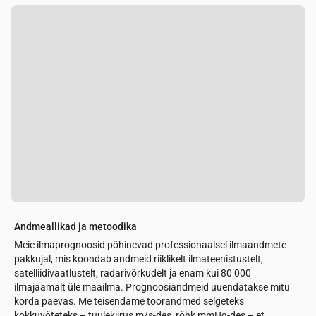
Andmeallikad ja metoodika
Meie ilmaprognoosid põhinevad professionaalsel ilmaandmete
pakkujal, mis koondab andmeid riiklikelt ilmateenistustelt,
satelliidivaatlustelt, radarivõrkudelt ja enam kui 80 000
ilmajaamalt üle maailma. Prognoosiandmeid uuendatakse mitu
korda päevas. Me teisendame toorandmed selgeteks
kokkuvõteteks – tuulekiirus m/s-des, rõhk mmHg-des – et