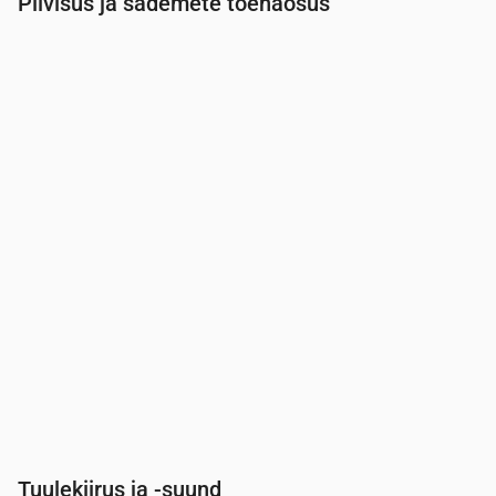
Pilvisus ja sademete tõenäosus
Aeg
00:00
01:00
02:00
03:00
04:00
05:00
Pilvisus
(%)
26
13
59
62
5
15
Vihma tõenäosus
(%)
14
12
17
14
5
7
Tuulekiirus ja -suund