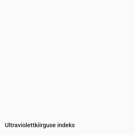
Aeg
00:00
01:00
02:00
03:00
04:00
05:00
06:00
Rõhk
(mm Hg)
761
761
762
762
763
763
764
Ultraviolettkiirguse indeks