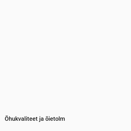
Aeg
00:00
01:00
02:00
03:00
04:00
05:00
06:00
07:0
UV-indeks
0
0
0
0
0
0
0
0.2
Õhukvaliteet ja õietolm