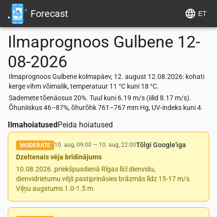
Forecast
ET
Ilmaprognoos
Gulbene
12-
08-2026
Ilmaprognoos Gulbene kolmapäev, 12. august 12.08.2026: kohati
kerge vihm võimalik, temperatuur 11 °C kuni 18 °C.
Sademete tõenäosus 20%. Tuul kuni 6.19 m/s (iilid 8.17 m/s).
Õhuniiskus 46–87%, õhurõhk 761–767 mm Hg, UV-indeks kuni 4.
Ilmahoiatused
Peida hoiatused
Tõlgi Google'iga
10. aug, 09:00
—
10. aug, 22:00
MODERATE
Dzeltenais vēja brīdinājums
10.08.2026. priekšpusdienā Rīgas līcī dienvidu,
dienvidrietumu vējš pastiprināsies brāzmās līdz 15-17 m/s.
Viļņu augstums 1.0-1.5 m.