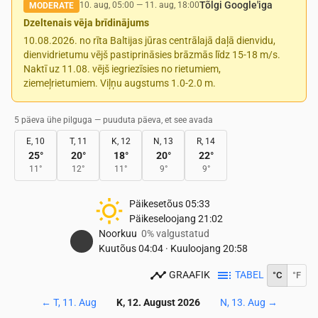
Tõlgi Google'iga
10. aug, 05:00
—
11. aug, 18:00
MODERATE
Dzeltenais vēja brīdinājums
10.08.2026. no rīta Baltijas jūras centrālajā daļā dienvidu,
dienvidrietumu vējš pastiprināsies brāzmās līdz 15-18 m/s.
Naktī uz 11.08. vējš iegriezīsies no rietumiem,
ziemeļrietumiem. Viļņu augstums 1.0-2.0 m.
5 päeva ühe pilguga — puuduta päeva, et see avada
E, 10
T, 11
K, 12
N, 13
R, 14
25
°
20
°
18
°
20
°
22
°
11
°
12
°
11
°
9
°
9
°
Päikesetõus
05:33
Päikeseloojang
21:02
Noorkuu
0% valgustatud
Kuutõus
04:04
·
Kuuloojang
20:58
GRAAFIK
TABEL
°C
°F
←
T, 11. Aug
K, 12. August 2026
N, 13. Aug
→