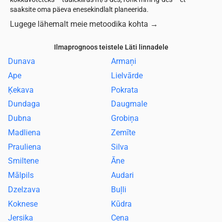
saaksite oma päeva enesekindlalt planeerida.
Lugege lähemalt meie metoodika kohta
→
Ilmaprognoos teistele Läti linnadele
Dunava
Armaņi
Ape
Lielvārde
Ķekava
Pokrata
Dundaga
Daugmale
Dubna
Grobiņa
Madliena
Zemīte
Prauliena
Silva
Smiltene
Āne
Mālpils
Audari
Dzelzava
Buļli
Koknese
Kūdra
Jersika
Cena