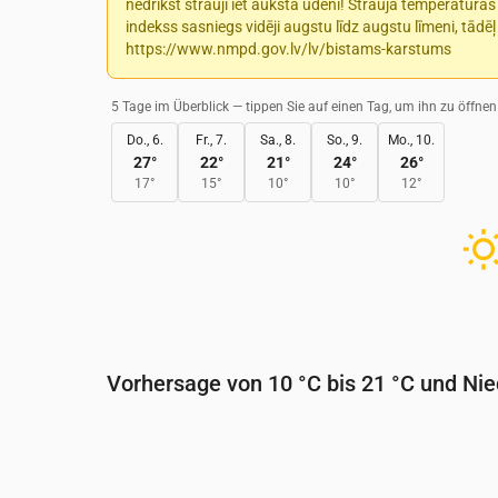
nedrīkst strauji iet aukstā ūdenī! Strauja temperatūra
indekss sasniegs vidēji augstu līdz augstu līmeni, tādēļ
https://www.nmpd.gov.lv/lv/bistams-karstums
5 Tage im Überblick — tippen Sie auf einen Tag, um ihn zu öffnen
Do., 6.
Fr., 7.
Sa., 8.
So., 9.
Mo., 10.
27
°
22
°
21
°
24
°
26
°
17
°
15
°
10
°
10
°
12
°
Vorhersage von 10 °C bis 21 °C und Ni
Uhrzeit
00:00
01:00
02:00
03:0
Temperatur
(°C)
14
13
12
11