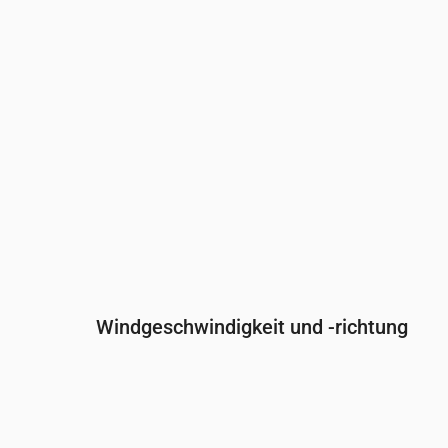
Regenwahrscheinlichkeit
(%)
32
42
43
Windgeschwindigkeit und -richtung
Uhrzeit
00:00
01:00
02:00
03:00
0
Wind
(m/s)
3
2.39
1.89
1.69
1
Windböe
(m/s)
5.22
4.22
3.72
3.53
3