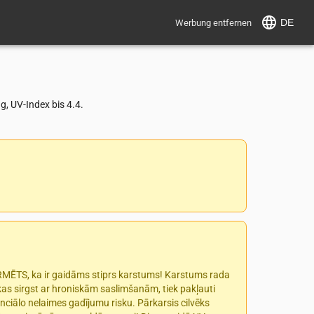
DE
Werbung entfernen
, UV-Index bis 4.4.
ORMĒTS, ka ir gaidāms stiprs karstums! Karstums rada
 kas sirgst ar hroniskām saslimšanām, tiek pakļauti
nciālo nelaimes gadījumu risku. Pārkarsis cilvēks