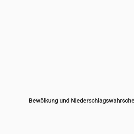
Niederschlag
(mm/Std.)
0.05
0
0
0
Bewölkung und Niederschlagswahrschei
Uhrzeit
00:00
01:00
02:00
Bewölkung
(%)
57
100
100