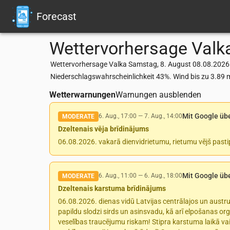
Forecast
Wettervorhersage
Valk
Wettervorhersage Valka Samstag, 8. August 08.08.2026: 
Niederschlagswahrscheinlichkeit 43%. Wind bis zu 3.89 
Wetterwarnungen
Warnungen ausblenden
Mit Google üb
6. Aug., 17:00
—
7. Aug., 14:00
MODERATE
Dzeltenais vēja brīdinājums
06.08.2026. vakarā dienvidrietumu, rietumu vējš pasti
Mit Google üb
6. Aug., 11:00
—
6. Aug., 18:00
MODERATE
Dzeltenais karstuma brīdinājums
06.08.2026. dienas vidū Latvijas centrālajos un aust
papildu slodzi sirds un asinsvadu, kā arī elpošanas org
veselības traucējumu riskam! Stipra karstuma laikā vai