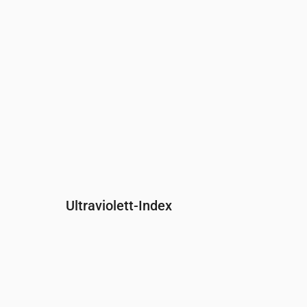
Ultraviolett-Index
Uhrzeit
00:00
01:00
02:00
03:00
04:00
05:00
0
UV-Index
0
0
0
0
0
0
0