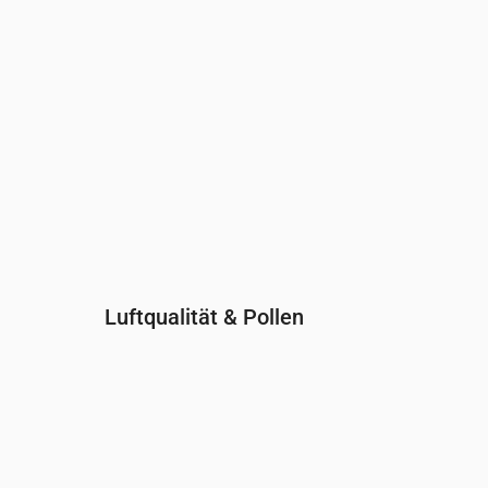
Luftqualität & Pollen
Uhrzeit
00:00
01:00
02:00
03:00
04:0
PM2.5
(µg/m³)
3
3.2
3.3
3.3
3.4
PM10
(µg/m³)
5
4.5
4.6
4.5
4.3
Ozon (O₃)
(µg/m³)
57
56
54
54
50