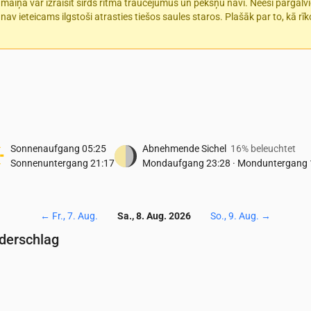
s maiņa var izraisīt sirds ritma traucējumus un pēkšņu nāvi. Neesi pārgalv
 nav ieteicams ilgstoši atrasties tiešos saules staros. Plašāk par to, kā r
Sonnenaufgang
05:25
Abnehmende Sichel
16% beleuchtet
Sonnenuntergang
21:17
Mondaufgang
23:28
·
Monduntergang
←
Fr., 7. Aug.
Sa., 8. Aug. 2026
So., 9. Aug.
→
ederschlag
Temperatur & Niederschlag
0
04:00
05:00
06:00
07:00
08:00
09:00
10:00
11:00
12:00
13:0
11
10
10
12
14
16
18
20
19
19