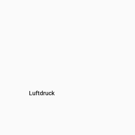
Luftdruck
Uhrzeit
00:00
01:00
02:00
03:00
04:00
0
Druck
(mm Hg)
760
761
761
761
761
7