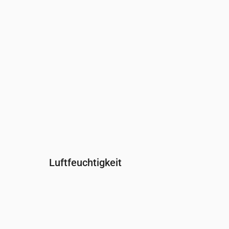
Windrichtung
(°)
W 265°
W 275°
W 271°
W 274°
W
Luftfeuchtigkeit
Uhrzeit
00:00
01:00
02:00
03:00
04:00
Feuchtigkeit
(%)
95
98
98
98
97