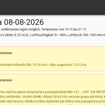
a
08-08-2026
stellenweise regen möglich, Temperatur von 10 °C bis 21 °C.
m/s (Böen 5.22 m/s). Luftfeuchtigkeit 51–98%, Luftdruck 760–763 mm Hg
ersetzen
prināsies brāzmās līdz 15-16 m/s. Viļņu augstums 1.0-2.0 m.
ersetzen
rumu rajonos gaisa temperatūra paaugstināsies līdz +27...+30º. ESI INF
ānu sistēmām. Vecāki cilvēki, zīdaiņi, kā arī citu vecuma grupu pārstāvji,
rāk nekā ierasts, cilvēku izvēlas atpūsties pie ūdens, kas paaugstina pote