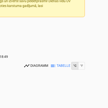
īgs un izvērtē savu peldētprasmi! Dienas vidū UV
īkoties karstuma gadījumā, lasi
18:49
DIAGRAMM
TABELLE
°C
°F
0
14:00
15:00
16:00
17:00
18:00
19:00
20:00
21:00
22:00
23:0
20
21
19
20
20
19
18
15
13
12