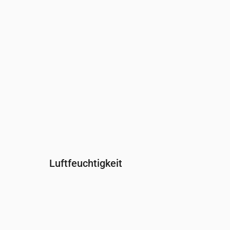
Windrichtung
(°)
WSW 249°
SW 227°
SW 220°
SW
Luftfeuchtigkeit
Uhrzeit
00:00
01:00
02:00
03:00
04:00
Feuchtigkeit
(%)
96
94
95
95
95