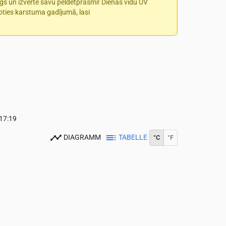
īgs un izvērtē savu peldētprasmi! Dienas vidū UV
īkoties karstuma gadījumā, lasi
17:19
DIAGRAMM
TABELLE
°C
°F
0
14:00
15:00
16:00
17:00
18:00
19:00
20:00
21:00
22:00
23:0
22
22
21
21
20
19
17
16
15
14