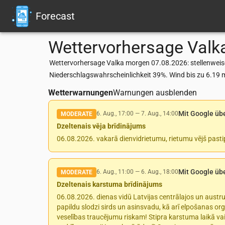
Forecast
Wettervorhersage
Valk
Wettervorhersage Valka morgen 07.08.2026: stellenweise
Niederschlagswahrscheinlichkeit 39%. Wind bis zu 6.19 
Wetterwarnungen
Warnungen ausblenden
Mit Google üb
6. Aug., 17:00
—
7. Aug., 14:00
MODERATE
Dzeltenais vēja brīdinājums
06.08.2026. vakarā dienvidrietumu, rietumu vējš pasti
Mit Google üb
6. Aug., 11:00
—
6. Aug., 18:00
MODERATE
Dzeltenais karstuma brīdinājums
06.08.2026. dienas vidū Latvijas centrālajos un aust
papildu slodzi sirds un asinsvadu, kā arī elpošanas org
veselības traucējumu riskam! Stipra karstuma laikā vai