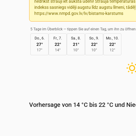
nedrīkst strauji iet aukstā ūdenī! Strauja temperatūra
indekss sasniegs vidēji augstu līdz augstu līmeni, tādēļ
https://www.nmpd.gov.lv/lv/bistams-karstums
5 Tage im Überblick — tippen Sie auf einen Tag, um ihn zu öffnen
Do., 6.
Fr., 7.
Sa., 8.
So., 9.
Mo., 10.
27
°
22
°
21
°
22
°
22
°
17
°
14
°
10
°
10
°
12
°
Vorhersage von 14 °C bis 22 °C und Ni
Uhrzeit
00:00
01:00
02:00
03:0
Temperatur
(°C)
16
17
17
17