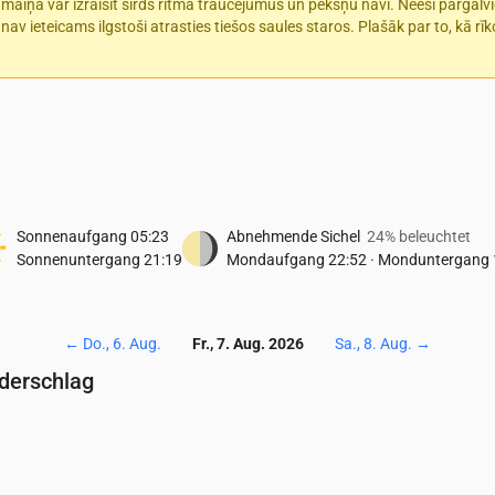
s maiņa var izraisīt sirds ritma traucējumus un pēkšņu nāvi. Neesi pārgalv
 nav ieteicams ilgstoši atrasties tiešos saules staros. Plašāk par to, kā r
Sonnenaufgang
05:23
Abnehmende Sichel
24% beleuchtet
Sonnenuntergang
21:19
Mondaufgang
22:52
·
Monduntergang
←
Do., 6. Aug.
Fr., 7. Aug. 2026
Sa., 8. Aug.
→
ederschlag
Temperatur & Niederschlag
0
04:00
05:00
06:00
07:00
08:00
09:00
10:00
11:00
12:00
13:0
16
15
15
15
16
17
19
20
21
20