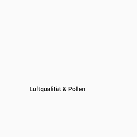
Luftqualität & Pollen
Uhrzeit
00:00
01:00
02:00
03:00
04:0
PM2.5
(µg/m³)
4.5
4.5
4.7
4.9
5.1
PM10
(µg/m³)
6.6
7.3
8.1
8.9
8.1
Ozon (O₃)
(µg/m³)
73
72
74
74
73