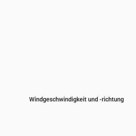
Regenwahrscheinlichkeit
(%)
39
38
38
Windgeschwindigkeit und -richtung
Uhrzeit
00:00
01:00
02:00
03
Wind
(m/s)
1.39
1.61
1.89
2.
Windböe
(m/s)
2.94
3.25
3.83
4.