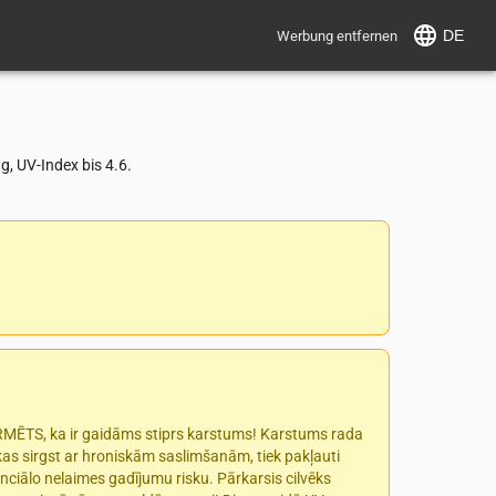
DE
Werbung entfernen
, UV-Index bis 4.6.
ORMĒTS, ka ir gaidāms stiprs karstums! Karstums rada
 kas sirgst ar hroniskām saslimšanām, tiek pakļauti
nciālo nelaimes gadījumu risku. Pārkarsis cilvēks