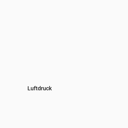
Luftdruck
Uhrzeit
00:00
01:00
02:00
03:00
04:00
0
Druck
(mm Hg)
758
758
758
758
758
7