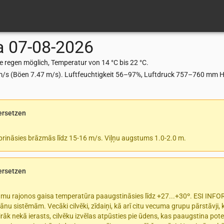
a
07-08-2026
 regen möglich, Temperatur von 14 °C bis 22 °C.
m/s (Böen 7.47 m/s). Luftfeuchtigkeit 56–97%, Luftdruck 757–760 mm Hg
ersetzen
prināsies brāzmās līdz 15-16 m/s. Viļņu augstums 1.0-2.0 m.
ersetzen
rumu rajonos gaisa temperatūra paaugstināsies līdz +27...+30º. ESI INF
ānu sistēmām. Vecāki cilvēki, zīdaiņi, kā arī citu vecuma grupu pārstāvji,
rāk nekā ierasts, cilvēku izvēlas atpūsties pie ūdens, kas paaugstina pote