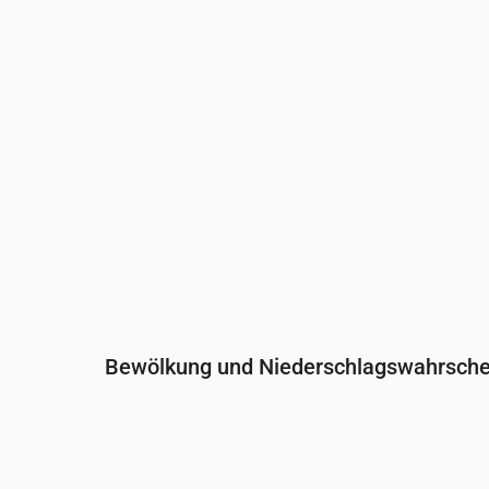
Niederschlag
(mm/Std.)
0
0
0
0
Bewölkung und Niederschlagswahrschei
Uhrzeit
00:00
01:00
02:00
Bewölkung
(%)
100
100
100