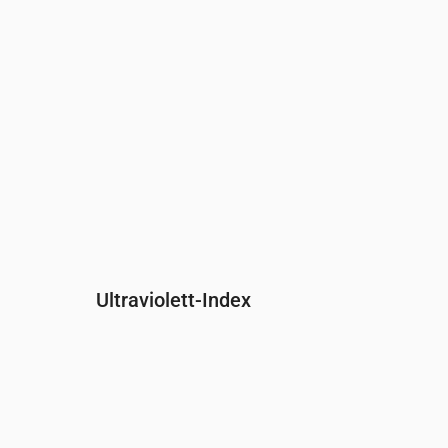
Ultraviolett-Index
Uhrzeit
00:00
01:00
02:00
03:00
04:00
05:00
0
UV-Index
0
0
0
0
0
0
0