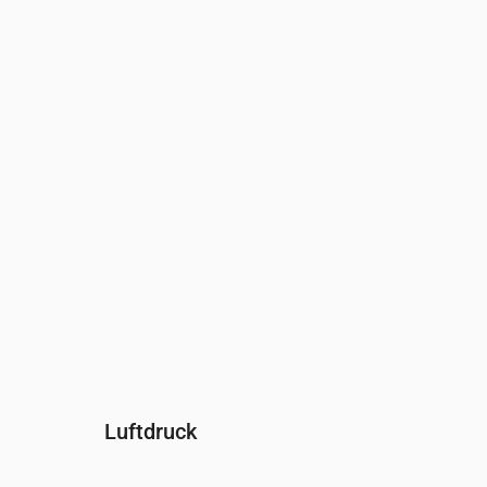
Uhrzeit
00:00
01:00
02:00
03:00
04:00
Feuchtigkeit
(%)
79
69
68
69
72
Luftdruck