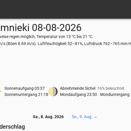
mnieki
08-08-2026
eise regen möglich, Temperatur von 13 °C bis 21 °C.
m/s (Böen 8.69 m/s). Luftfeuchtigkeit 52–81%, Luftdruck 762–765 mm Hg
Sonnenaufgang
05:37
Abnehmende Sichel
16% beleuchtet
Sonnenuntergang
21:18
Mondaufgang
23:50
·
Monduntergang
Sa., 8. Aug. 2026
So., 9. Aug.
→
ederschlag