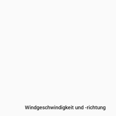
Uhrzeit
00:00
01:00
02:00
Bewölkung
(%)
51
39
62
Regenwahrscheinlichkeit
(%)
14
9
11
Windgeschwindigkeit und -richtung