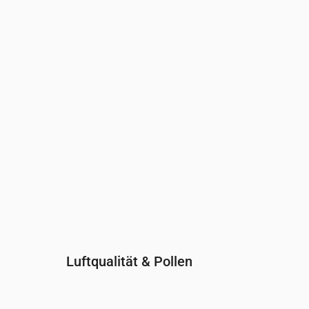
Uhrzeit
00:00
01:00
02:00
03:00
04:00
05:00
0
UV-Index
0
0
0
0
0
0
0
Luftqualität & Pollen
Uhrzeit
00:00
01:00
02:00
03:00
04:0