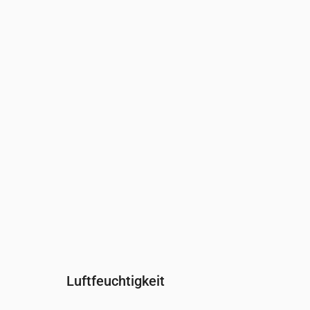
Uhrzeit
00:00
01:00
02:00
Wind
(m/s)
3.19
3.61
3.31
Windböe
(m/s)
6.61
6.61
5.81
Windrichtung
(°)
WSW 240°
WSW 247°
SW 236°
Luftfeuchtigkeit