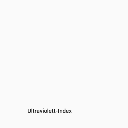
Uhrzeit
00:00
01:00
02:00
03:00
04:00
0
Druck
(mm Hg)
762
763
762
762
762
7
Ultraviolett-Index