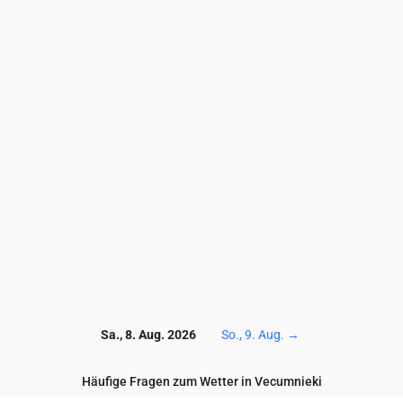
3.7
3.7
3.5
3.4
3.3
3.2
3.2
3.2
3.4
3.4
8.5
8.3
8
7
7.1
7.6
6.5
6.5
6.4
6.3
52
51
50
51
54
58
62
65
72
69
1.6
1.7
1.8
1.9
1.6
1.1
0.8
0.7
0.7
0.6
0.2
0.3
0.2
0.3
0.4
0.4
0.4
0.4
0.6
0.5
117
116
116
117
118
118
118
118
119
121
Sa., 8. Aug. 2026
So., 9. Aug.
→
Häufige Fragen zum Wetter in Vecumnieki