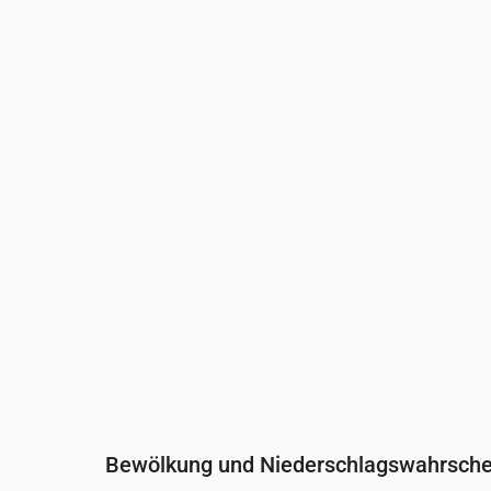
Uhrzeit
00:00
01:00
02:00
03:0
Temperatur
(°C)
13
14
14
14
Niederschlag
(mm/Std.)
0
0
0
0
Bewölkung und Niederschlagswahrschei