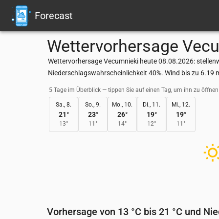
Forecast
Wettervorhersage
Vecu
Wettervorhersage Vecumnieki heute 08.08.2026: stellenw
Niederschlagswahrscheinlichkeit 40%. Wind bis zu 6.19 
5 Tage im Überblick — tippen Sie auf einen Tag, um ihn zu öffnen
Sa., 8.
So., 9.
Mo., 10.
Di., 11.
Mi., 12.
21
°
23
°
26
°
19
°
19
°
13
°
11
°
14
°
12
°
11
°
Vorhersage von 13 °C bis 21 °C und Ni