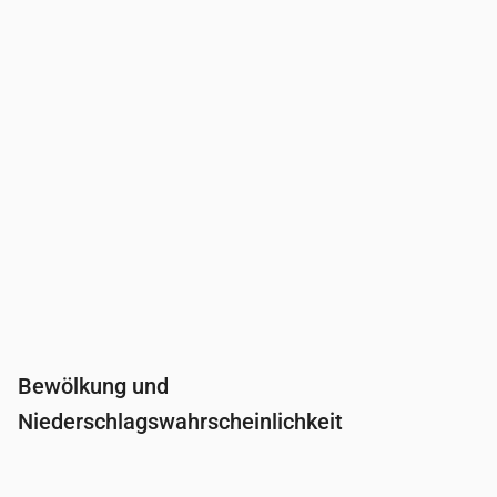
Niederschlag
(mm/Std.)
0
0
0.01
0.04
0.02
0
Bewölkung und
Niederschlagswahrscheinlichkeit
Uhrzeit
00:00
01:00
02:00
03:00
04:0