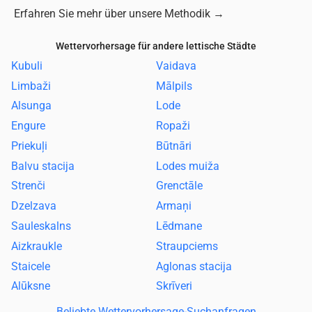
Erfahren Sie mehr über unsere Methodik
→
Wettervorhersage für andere lettische Städte
Kubuli
Vaidava
Limbaži
Mālpils
Alsunga
Lode
Engure
Ropaži
Priekuļi
Būtnāri
Balvu stacija
Lodes muiža
Strenči
Grenctāle
Dzelzava
Armaņi
Sauleskalns
Lēdmane
Aizkraukle
Straupciems
Staicele
Aglonas stacija
Alūksne
Skrīveri
Beliebte Wettervorhersage-Suchanfragen