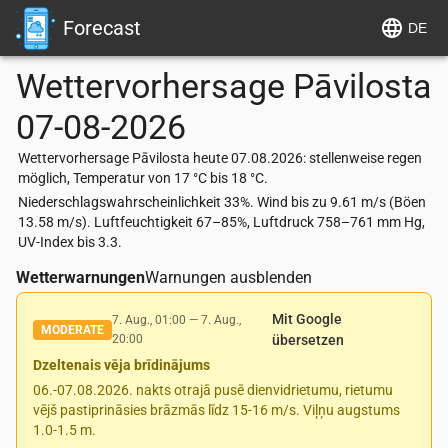
Forecast
DE
Wettervorhersage
Pāvilosta
07-08-2026
Wettervorhersage Pāvilosta heute 07.08.2026: stellenweise regen
möglich, Temperatur von 17 °C bis 18 °C.
Niederschlagswahrscheinlichkeit 33%. Wind bis zu 9.61 m/s (Böen
13.58 m/s). Luftfeuchtigkeit 67–85%, Luftdruck 758–761 mm Hg,
UV-Index bis 3.3.
Wetterwarnungen
Warnungen ausblenden
Mit Google
7. Aug., 01:00
—
7. Aug.,
MODERATE
20:00
übersetzen
Dzeltenais vēja brīdinājums
06.-07.08.2026. nakts otrajā pusē dienvidrietumu, rietumu
vējš pastiprināsies brāzmās līdz 15-16 m/s. Viļņu augstums
1.0-1.5 m.