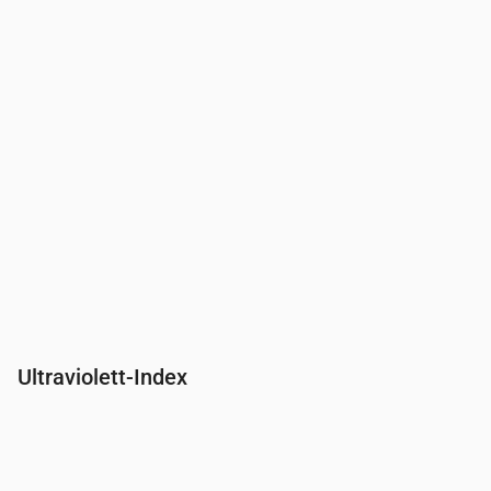
Ultraviolett-Index
Uhrzeit
00:00
01:00
02:00
03:00
04:00
05:00
06:00
07:00
UV-Index
0
0
0
0
0
0
0
0.2