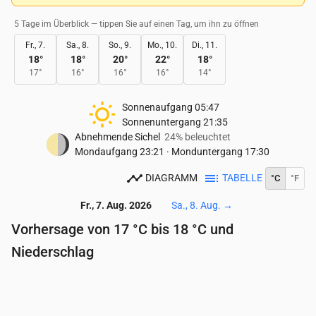
5 Tage im Überblick — tippen Sie auf einen Tag, um ihn zu öffnen
Fr., 7.
Sa., 8.
So., 9.
Mo., 10.
Di., 11.
18
°
18
°
20
°
22
°
18
°
17
°
16
°
16
°
16
°
14
°
Sonnenaufgang
05:47
Sonnenuntergang
21:35
Abnehmende Sichel
24% beleuchtet
Mondaufgang
23:21
·
Monduntergang
17:30
DIAGRAMM
TABELLE
°C
°F
Fr., 7. Aug. 2026
Sa., 8. Aug.
→
Vorhersage von 17 °C bis 18 °C und
Niederschlag
Uhrzeit
00:00
01:00
02:00
03:00
04:00
05:
Temperatur
(°C)
18
18
18
18
18
18