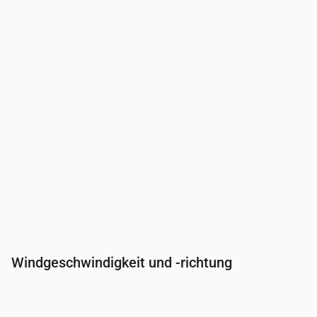
Bewölkung
(%)
28
22
73
72
71
Regenwahrscheinlichkeit
(%)
11
10
18
21
21
Windgeschwindigkeit und -richtung
Uhrzeit
00:00
01:00
02:00
03:00
04:00