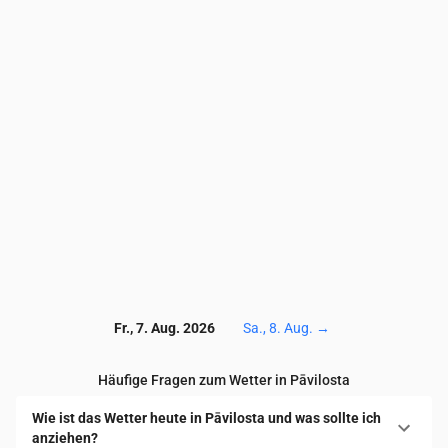
PM10
(µg/m³)
10.2
10.1
9.6
8.1
8.2
9.1
8.6
Ozon (O₃)
(µg/m³)
99
95
89
84
78
76
71
NO₂
(µg/m³)
1
1.2
1.5
1.5
1.6
1.5
1.6
SO₂
(µg/m³)
0.1
0.1
0.1
0.1
0.1
0.1
0.1
CO
(µg/m³)
120
121
121
120
120
121
11
Fr., 7. Aug. 2026
Sa., 8. Aug.
→
Häufige Fragen zum Wetter in Pāvilosta
Wie ist das Wetter heute in Pāvilosta und was sollte ich
anziehen?