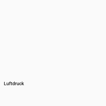
Feuchtigkeit
(%)
79
79
80
81
83
83
85
Luftdruck
Uhrzeit
00:00
01:00
02:00
03:00
04:00
05:00
06:00
Druck
(mm Hg)
758
758
758
758
758
758
758