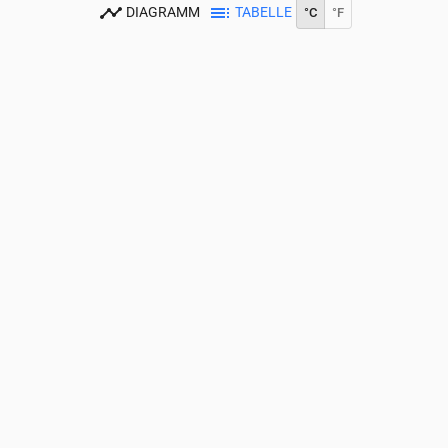
DIAGRAMM
TABELLE
°C
°F
0
14:00
15:00
16:00
17:00
18:00
19:00
20:00
21:00
22:00
23:0
22
23
22
21
20
20
18
16
15
14
0
0
0.01
0.01
0.04
0.05
0
0
0
0