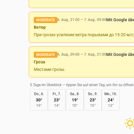
Mit Google üb
6. Aug., 21:00
—
7. Aug., 09:00
MODERATE
Ветер
При грозах усиление ветра порывами до 15-20 м/с
Mit Google üb
6. Aug., 09:00
—
7. Aug., 21:00
MODERATE
Гроза
Местами грозы.
5 Tage im Überblick — tippen Sie auf einen Tag, um ihn zu öffnen
Do., 6.
Fr., 7.
Sa., 8.
So., 9.
Mo., 10.
30
°
23
°
19
°
23
°
24
°
19
°
14
°
10
°
10
°
13
°