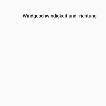
Windgeschwindigkeit und -richtung
Uhrzeit
00:00
01:00
02:00
Wind
(m/s)
2
1.5
2.31
Windböe
(m/s)
4.19
3.14
4.33
Windrichtung
(°)
WSW 250°
WSW 252°
WSW 248