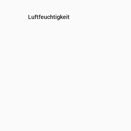
Luftfeuchtigkeit
Uhrzeit
00:00
01:00
02:00
03:00
04:00
Feuchtigkeit
(%)
93
94
97
98
98