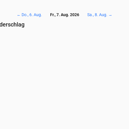
←
Do., 6. Aug.
Fr., 7. Aug. 2026
Sa., 8. Aug.
→
ederschlag
Temperatur & Niederschlag
0
04:00
05:00
06:00
07:00
08:00
09:00
10:00
11:00
12:00
13:0
19
18
18
17
18
18
20
21
21
22
0.28
0
0
0
0
0
0
0
0
0