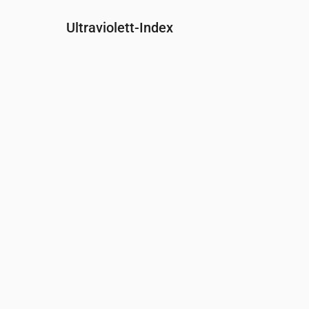
Ultraviolett-Index
Uhrzeit
00:00
01:00
02:00
03:00
04:00
05:00
0
UV-Index
0
0
0
0
0
0
0