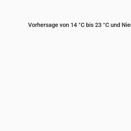
Vorhersage von 14 °C bis 23 °C und Ni
Uhrzeit
00:00
01:00
02:00
03:0
Temperatur
(°C)
20
19
19
19
Niederschlag
(mm/Std.)
0
0.02
0
2.66