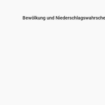
Bewölkung und Niederschlagswahrschei
Uhrzeit
00:00
01:00
02:00
Bewölkung
(%)
45
84
34
Regenwahrscheinlichkeit
(%)
20
31
24