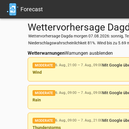
Forecast
Wettervorhersage
Dag
Wettervorhersage Dagda morgen 07.08.2026: sonnig, Tem
Niederschlagswahrscheinlichkeit 81%. Wind bis zu 5.69 
Wetterwarnungen
Warnungen ausblenden
Mit Google üb
6. Aug., 21:00
—
7. Aug., 09:00
MODERATE
Wind
Mit Google üb
6. Aug., 09:00
—
7. Aug., 09:00
MODERATE
Rain
Mit Google üb
6. Aug., 09:00
—
7. Aug., 21:00
MODERATE
Thunderstorms