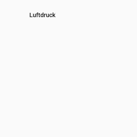
Luftdruck
Uhrzeit
00:00
01:00
02:00
03:00
04:00
0
Druck
(mm Hg)
759
758
758
758
758
7