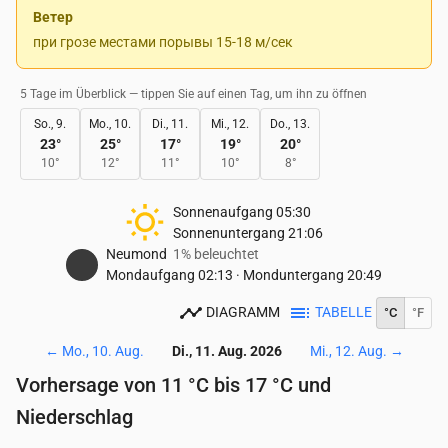
Ветер
при грозе местами порывы 15-18 м/сек
5 Tage im Überblick — tippen Sie auf einen Tag, um ihn zu öffnen
So., 9.
Mo., 10.
Di., 11.
Mi., 12.
Do., 13.
23
°
25
°
17
°
19
°
20
°
10
°
12
°
11
°
10
°
8
°
Sonnenaufgang
05:30
Sonnenuntergang
21:06
Neumond
1% beleuchtet
Mondaufgang
02:13
·
Monduntergang
20:49
DIAGRAMM
TABELLE
°C
°F
←
Mo., 10. Aug.
Di., 11. Aug. 2026
Mi., 12. Aug.
→
Vorhersage von 11 °C bis 17 °C und
Niederschlag