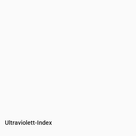
Uhrzeit
00:00
01:00
02:00
03:00
04:00
05:00
06:00
Druck
(mm Hg)
756
756
755
755
755
755
755
Ultraviolett-Index