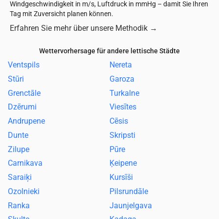
Windgeschwindigkeit in m/s, Luftdruck in mmHg – damit Sie Ihren
Tag mit Zuversicht planen können.
Erfahren Sie mehr über unsere Methodik
→
Wettervorhersage für andere lettische Städte
Ventspils
Nereta
Stūri
Garoza
Grenctāle
Turkalne
Dzērumi
Viesītes
Andrupene
Cēsis
Dunte
Skripsti
Zilupe
Pūre
Carnikava
Ķeipene
Saraiķi
Kursīši
Ozolnieki
Pilsrundāle
Ranka
Jaunjelgava