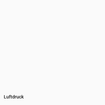
Uhrzeit
00:00
01:00
02:00
03:00
04:00
05:00
06:0
Feuchtigkeit
(%)
95
98
99
99
99
99
98
Luftdruck