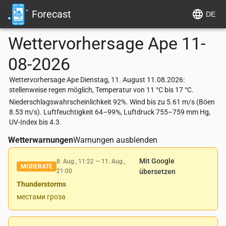
Forecast
DE
Wettervorhersage
Ape
11-
08-2026
Wettervorhersage Ape Dienstag, 11. August 11.08.2026:
stellenweise regen möglich, Temperatur von 11 °C bis 17 °C.
Niederschlagswahrscheinlichkeit 92%. Wind bis zu 5.61 m/s (Böen
8.53 m/s). Luftfeuchtigkeit 64–99%, Luftdruck 755–759 mm Hg,
UV-Index bis 4.3.
Wetterwarnungen
Warnungen ausblenden
Mit Google
8. Aug., 11:22
—
11. Aug.,
MODERATE
21:00
übersetzen
Thunderstorms
местами гроза