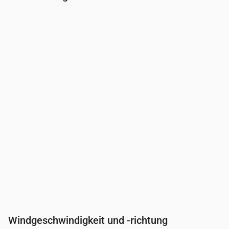
Uhrzeit
00:00
01:00
02:00
03:00
04:0
Bewölkung
(%)
88
100
100
100
100
Regenwahrscheinlichkeit
(%)
41
87
92
88
81
Windgeschwindigkeit und -richtung