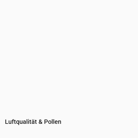
Uhrzeit
00:00
01:00
02:00
03:00
04:00
05:00
06:00
07:00
UV-Index
0
0
0
0
0
0
0
0.2
Luftqualität & Pollen