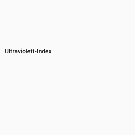
Ultraviolett-Index
Uhrzeit
00:00
01:00
02:00
03:00
04:00
05:00
06:00
07:00
UV-Index
0
0
0
0
0
0
0
0.3