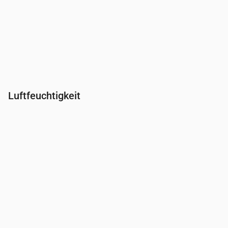
Luftfeuchtigkeit
Uhrzeit
00:00
01:00
02:00
03:00
04:00
05:00
06:0
Feuchtigkeit
(%)
95
98
99
99
100
99
99