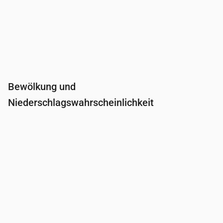
Bewölkung und
Niederschlagswahrscheinlichkeit
Uhrzeit
00:00
01:00
02:00
03:00
04:0
Bewölkung
(%)
83
100
100
100
100
Regenwahrscheinlichkeit
(%)
35
43
43
43
43