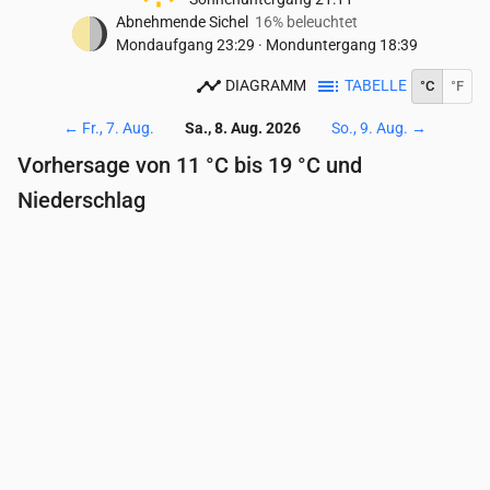
Abnehmende Sichel
16% beleuchtet
Mondaufgang
23:29
·
Monduntergang
18:39
DIAGRAMM
TABELLE
°C
°F
←
Fr., 7. Aug.
Sa., 8. Aug. 2026
So., 9. Aug.
→
Vorhersage von 11 °C bis 19 °C und
Niederschlag
Uhrzeit
00:00
01:00
02:00
03:00
04:00
05:
Temperatur
(°C)
13
13
12
12
11
11
Niederschlag
(mm/Std.)
0.01
0
0
0
0
0