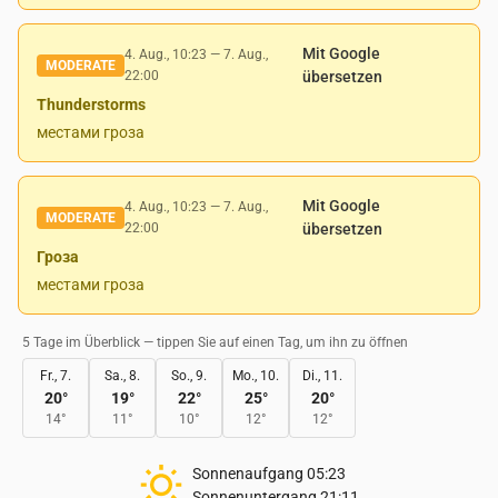
Mit Google
4. Aug., 10:23
—
7. Aug.,
MODERATE
22:00
übersetzen
Thunderstorms
местами гроза
Mit Google
4. Aug., 10:23
—
7. Aug.,
MODERATE
22:00
übersetzen
Гроза
местами гроза
5 Tage im Überblick — tippen Sie auf einen Tag, um ihn zu öffnen
Fr., 7.
Sa., 8.
So., 9.
Mo., 10.
Di., 11.
20
°
19
°
22
°
25
°
20
°
14
°
11
°
10
°
12
°
12
°
Sonnenaufgang
05:23
Sonnenuntergang
21:11