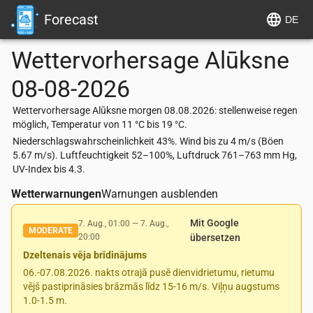
Forecast
DE
Wettervorhersage
Alūksne
08-08-2026
Wettervorhersage Alūksne morgen 08.08.2026: stellenweise regen
möglich, Temperatur von 11 °C bis 19 °C.
Niederschlagswahrscheinlichkeit 43%. Wind bis zu 4 m/s (Böen
5.67 m/s). Luftfeuchtigkeit 52–100%, Luftdruck 761–763 mm Hg,
UV-Index bis 4.3.
Wetterwarnungen
Warnungen ausblenden
Mit Google
7. Aug., 01:00
—
7. Aug.,
MODERATE
20:00
übersetzen
Dzeltenais vēja brīdinājums
06.-07.08.2026. nakts otrajā pusē dienvidrietumu, rietumu
vējš pastiprināsies brāzmās līdz 15-16 m/s. Viļņu augstums
1.0-1.5 m.