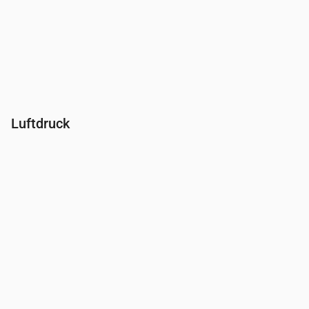
Luftdruck
Uhrzeit
00:00
01:00
02:00
03:00
04:00
05:00
06:00
Druck
(mm Hg)
761
761
761
761
761
761
762