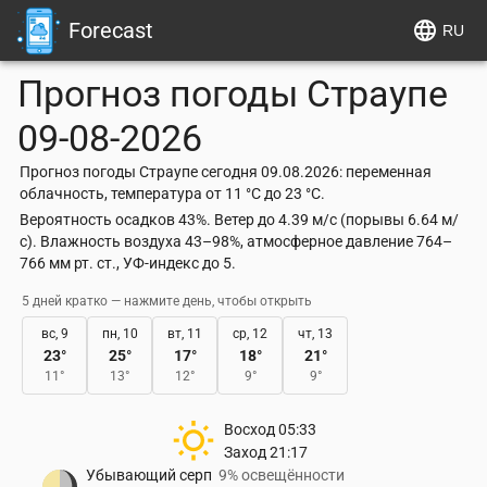
Forecast
RU
Прогноз погоды
Страупе
09-08-2026
Прогноз погоды Страупе сегодня 09.08.2026: переменная
облачность, температура от 11 °C до 23 °C.
Вероятность осадков 43%. Ветер до 4.39 м/с (порывы 6.64 м/
с). Влажность воздуха 43–98%, атмосферное давление 764–
766 мм рт. ст., УФ-индекс до 5.
5 дней кратко — нажмите день, чтобы открыть
вс, 9
пн, 10
вт, 11
ср, 12
чт, 13
23
°
25
°
17
°
18
°
21
°
11
°
13
°
12
°
9
°
9
°
Восход
05:33
Заход
21:17
Убывающий серп
9% освещённости