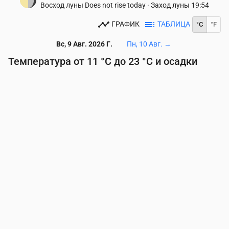
Восход луны
Does not rise today
·
Заход луны
19:54
ГРАФИК
ТАБЛИЦА
°C
°F
Вс, 9 Авг. 2026 Г.
Пн, 10 Авг.
→
Температура от 11 °C до 23 °C и осадки
Время
00:00
01:00
02:00
03:00
04:00
05:00
06
Температура
(°C)
11
11
11
11
11
11
11
Осадки
(мм/ч)
0
0
0
0
0
0
0