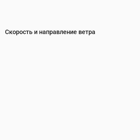
Скорость и направление ветра
Время
00:00
01:00
02:00
03:00
Ветер
(м/с)
1.89
2.19
2.39
2.39
Порывы ветра
(м/с)
4
4.61
5.03
5.03
Направление ветра
(°)
ЗЮЗ 241°
ЮВ 231°
ЮВ 226°
ЮВ 22