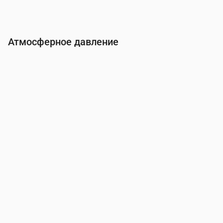
Атмосферное давление
Время
00:00
01:00
02:00
03:00
04:00
05:0
Давление
(мм рт. ст.)
765
765
765
765
765
765