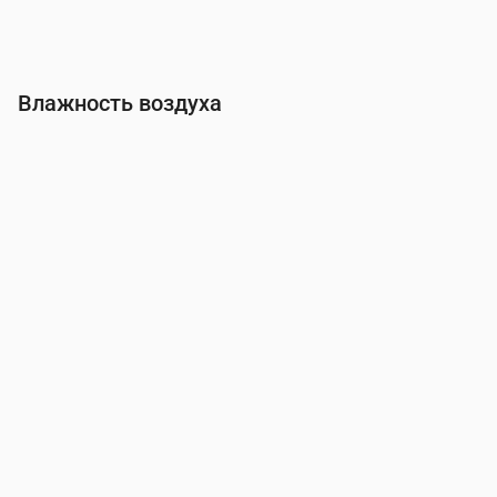
Влажность воздуха
Время
00:00
01:00
02:00
03:00
04:00
05:00
06:00
Влажность
(%)
96
96
97
97
98
98
98