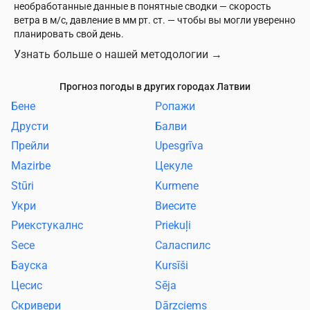
необработанные данные в понятные сводки — скорость
ветра в м/с, давление в мм рт. ст. — чтобы вы могли уверенно
планировать свой день.
Узнать больше о нашей методологии
→
Прогноз погоды в других городах Латвии
Бене
Ропажи
Друсти
Балви
Прейли
Upesgrīva
Mazirbe
Цекуле
Stūri
Kurmene
Укри
Виесите
Риекстукалнс
Priekuļi
Sece
Саласпилс
Бауска
Kursīši
Цесис
Sēja
Скривери
Dārzciems