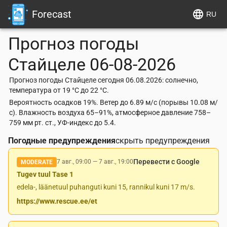
Forecast
RU
Прогноз погоды
Стайцеле
06-08-2026
Прогноз погоды Стайцеле сегодня 06.08.2026: солнечно,
температура от 19 °C до 22 °C.
Вероятность осадков 19%. Ветер до 6.89 м/с (порывы 10.08 м/
с). Влажность воздуха 65–91%, атмосферное давление 758–
759 мм рт. ст., УФ-индекс до 5.4.
Погодные предупреждения
скрыть предупреждения
Перевести с Google
7 авг., 09:00
—
7 авг., 19:00
MODERATE
Tugev tuul Tase 1
edela-, läänetuul puhanguti kuni 15, rannikul kuni 17 m/s.
https://www.rescue.ee/et