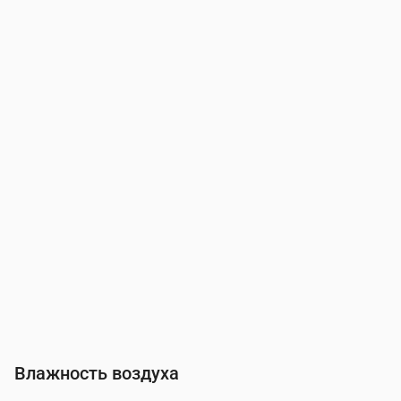
Время
00:00
01:00
02:00
03:00
Ветер
(м/с)
2.89
3.11
3.19
3.31
Порывы ветра
(м/с)
6.08
6.5
6.72
6.92
Направление ветра
(°)
Ю 186°
ЮЮВ 213°
ЮВ 232°
ЮВ 221
Влажность воздуха