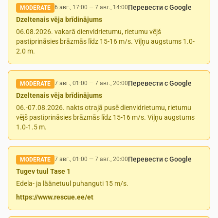
Перевести с Google
6 авг., 17:00
—
7 авг., 14:00
MODERATE
Dzeltenais vēja brīdinājums
06.08.2026. vakarā dienvidrietumu, rietumu vējš
pastiprināsies brāzmās līdz 15-16 m/s. Viļņu augstums 1.0-
2.0 m.
Перевести с Google
7 авг., 01:00
—
7 авг., 20:00
MODERATE
Dzeltenais vēja brīdinājums
06.-07.08.2026. nakts otrajā pusē dienvidrietumu, rietumu
vējš pastiprināsies brāzmās līdz 15-16 m/s. Viļņu augstums
1.0-1.5 m.
Перевести с Google
7 авг., 01:00
—
7 авг., 20:00
MODERATE
Tugev tuul Tase 1
Edela- ja läänetuul puhanguti 15 m/s.
https://www.rescue.ee/et