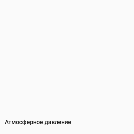
Время
00:00
01:00
02:00
03:00
04:00
05:00
06:00
Влажность
(%)
87
91
90
87
86
86
85
Атмосферное давление