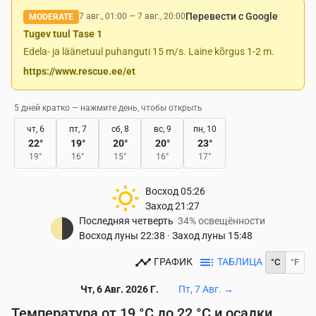
Перевести с Google
7 авг., 01:00
—
7 авг., 20:00
MODERATE
Tugev tuul Tase 1
Edela- ja läänetuul puhanguti 15 m/s. Laine kõrgus 1-2 m.
https://www.rescue.ee/et
5 дней кратко — нажмите день, чтобы открыть
чт, 6
пт, 7
сб, 8
вс, 9
пн, 10
22
°
19
°
20
°
20
°
23
°
19
°
16
°
15
°
16
°
17
°
Восход
05:26
Заход
21:27
Последняя четверть
34% освещённости
Восход луны
22:38
·
Заход луны
15:48
ГРАФИК
ТАБЛИЦА
°C
°F
Чт, 6 Авг. 2026 Г.
Пт, 7 Авг.
→
Температура от 19 °C до 22 °C и осадки