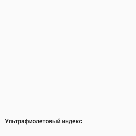
Время
00:00
01:00
02:00
03:00
04:00
05:0
Давление
(мм рт. ст.)
758
758
758
758
758
758
Ультрафиолетовый индекс