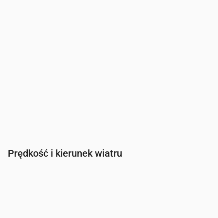
Prędkość i kierunek wiatru
Czas
00:00
01:00
02:00
03:00
Wiatr
(m/s)
5.11
5
3.89
3.31
Porywy wiatru
(m/s)
8.03
8.28
6.56
5.53