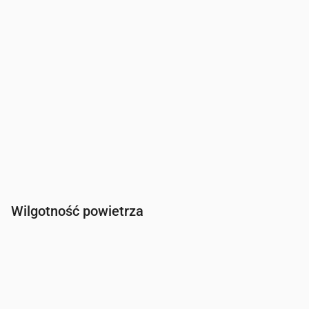
Kierunek wiatru
(°)
SW 226°
WSW 245°
WSW 250°
WSW 23
Wilgotność powietrza
Czas
00:00
01:00
02:00
03:00
04:00
05:00
06:00
Wilgotność
(%)
95
94
96
97
98
98
98