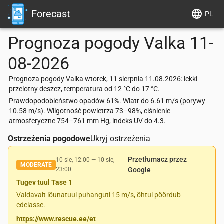
Forecast
PL
Prognoza pogody
Valka
11-
08-2026
Prognoza pogody Valka wtorek, 11 sierpnia 11.08.2026: lekki
przelotny deszcz, temperatura od 12 °C do 17 °C.
Prawdopodobieństwo opadów 61%. Wiatr do 6.61 m/s (porywy
10.58 m/s). Wilgotność powietrza 73–98%, ciśnienie
atmosferyczne 754–761 mm Hg, indeks UV do 4.3.
Ostrzeżenia pogodowe
Ukryj ostrzeżenia
Przetłumacz przez
10 sie, 12:00
—
10 sie,
MODERATE
23:00
Google
Tugev tuul Tase 1
Valdavalt lõunatuul puhanguti 15 m/s, õhtul pöördub
edelasse.
https://www.rescue.ee/et