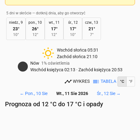
5 dni w skrócie — dotknij dnia, aby go otworzyć
niedz., 9
pon., 10
wt., 11
śr., 12
czw., 13
23
°
26
°
17
°
17
°
21
°
10
°
12
°
12
°
10
°
7
°
Wschód słońca
05:31
Zachód słońca
21:10
Nów
1% oświetlenia
Wschód księżyca
02:13
·
Zachód księżyca
20:53
WYKRES
TABELA
°C
°F
←
Pon., 10 Sie
Wt., 11 Sie 2026
Śr., 12 Sie
→
Prognoza od 12 °C do 17 °C i opady
Czas
00:00
01:00
02:00
03:00
04:00
05:00
06
Temperatura
(°C)
15
15
14
13
12
12
12