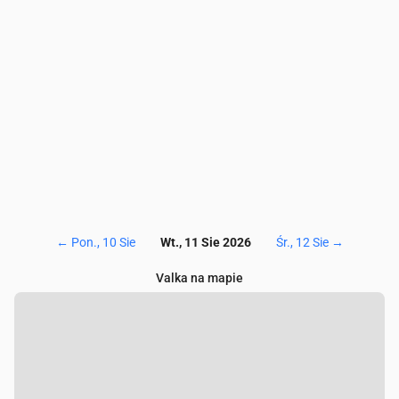
NO₂
(µg/m³)
1.8
1.6
1.5
1.3
1.2
1.3
1.5
SO₂
(µg/m³)
0.4
0.3
0.2
0.1
0.1
0.1
0.1
CO
(µg/m³)
131
132
132
133
134
136
13
←
Pon., 10 Sie
Wt., 11 Sie 2026
Śr., 12 Sie
→
Valka na mapie