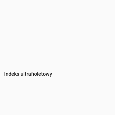
Indeks ultrafioletowy
Czas
00:00
01:00
02:00
03:00
04:00
05:00
06:00
07:0
Indeks UV
0
0
0
0
0
0
0
0.2