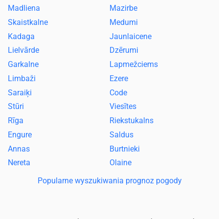
Madliena
Mazirbe
Skaistkalne
Medumi
Kadaga
Jaunlaicene
Lielvārde
Dzērumi
Garkalne
Lapmežciems
Limbaži
Ezere
Saraiķi
Code
Stūri
Viesītes
Rīga
Riekstukalns
Engure
Saldus
Annas
Burtnieki
Nereta
Olaine
Popularne wyszukiwania prognoz pogody