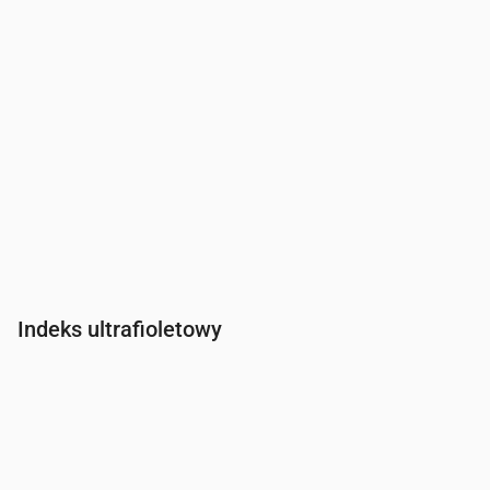
Indeks ultrafioletowy
Czas
00:00
01:00
02:00
03:00
04:00
05:00
06:00
07:0
Indeks UV
0
0
0
0
0
0
0
0.3