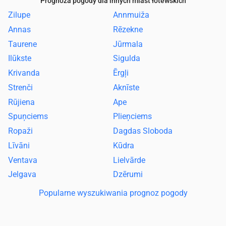
Prognoza pogody dla innych miast łotewskich
Zilupe
Annmuiža
Annas
Rēzekne
Taurene
Jūrmala
Ilūkste
Sigulda
Krivanda
Ērgļi
Strenči
Aknīste
Rūjiena
Ape
Spuņciems
Plieņciems
Ropaži
Dagdas Sloboda
Līvāni
Kūdra
Ventava
Lielvārde
Jelgava
Dzērumi
Popularne wyszukiwania prognoz pogody