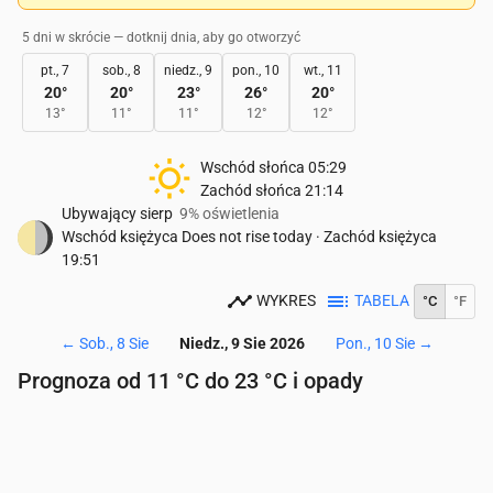
5 dni w skrócie — dotknij dnia, aby go otworzyć
pt., 7
sob., 8
niedz., 9
pon., 10
wt., 11
20
°
20
°
23
°
26
°
20
°
13
°
11
°
11
°
12
°
12
°
Wschód słońca
05:29
Zachód słońca
21:14
Ubywający sierp
9% oświetlenia
Wschód księżyca
Does not rise today
·
Zachód księżyca
19:51
WYKRES
TABELA
°C
°F
←
Sob., 8 Sie
Niedz., 9 Sie 2026
Pon., 10 Sie
→
Prognoza od 11 °C do 23 °C i opady
Czas
00:00
01:00
02:00
03:00
04:00
05:00
06
Temperatura
(°C)
12
12
12
11
11
11
11