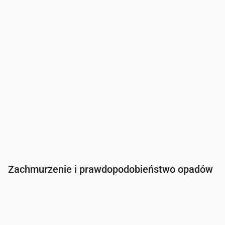
Opady
(mm/godz.)
0
0
0
0
0
0
0
Zachmurzenie i prawdopodobieństwo opadów
Czas
00:00
01:00
02:00
03:00
04:00
05:00
Zachmurzenie
(%)
17
17
18
23
100
100