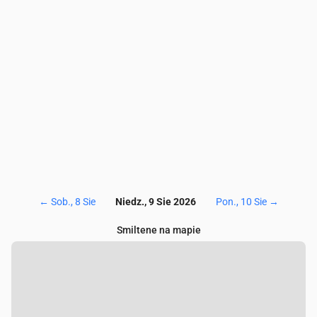
NO₂
(µg/m³)
1.2
1.3
1.4
1.4
1.6
1.7
1.5
SO₂
(µg/m³)
0.1
0.1
0.1
0.1
0
0
0
CO
(µg/m³)
124
124
121
120
119
120
12
←
Sob., 8 Sie
Niedz., 9 Sie 2026
Pon., 10 Sie
→
Smiltene na mapie