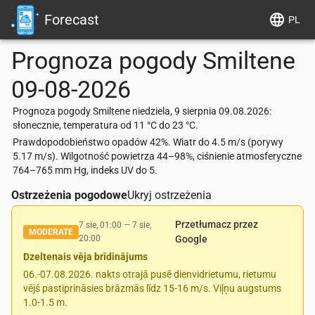
Forecast
PL
Prognoza pogody
Smiltene
09-08-2026
Prognoza pogody Smiltene niedziela, 9 sierpnia 09.08.2026:
słonecznie, temperatura od 11 °C do 23 °C.
Prawdopodobieństwo opadów 42%. Wiatr do 4.5 m/s (porywy
5.17 m/s). Wilgotność powietrza 44–98%, ciśnienie atmosferyczne
764–765 mm Hg, indeks UV do 5.
Ostrzeżenia pogodowe
Ukryj ostrzeżenia
Przetłumacz przez
7 sie, 01:00
—
7 sie,
MODERATE
20:00
Google
Dzeltenais vēja brīdinājums
06.-07.08.2026. nakts otrajā pusē dienvidrietumu, rietumu
vējš pastiprināsies brāzmās līdz 15-16 m/s. Viļņu augstums
1.0-1.5 m.