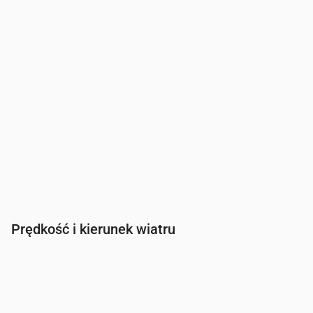
Szansa na deszcz
(%)
21
22
22
23
42
42
Prędkość i kierunek wiatru
Czas
00:00
01:00
02:00
03:00
Wiatr
(m/s)
2.31
2.31
2.31
2.11
Porywy wiatru
(m/s)
4.83
4.83
4.83
4.42