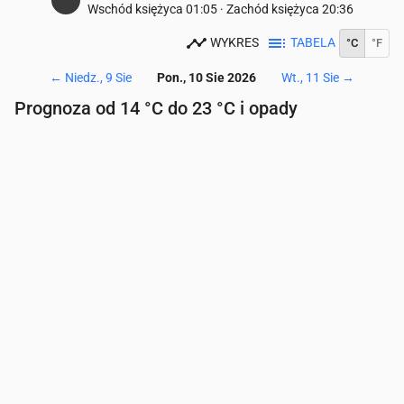
Wschód księżyca
01:05
·
Zachód księżyca
20:36
WYKRES
TABELA
°C
°F
←
Niedz., 9 Sie
Pon., 10 Sie 2026
Wt., 11 Sie
→
Prognoza od 14 °C do 23 °C i opady
Czas
00:00
01:00
02:00
03:00
04:00
05:00
06
Temperatura
(°C)
15
14
14
15
15
15
14
Opady
(mm/godz.)
0
0
0
0
0
0
0