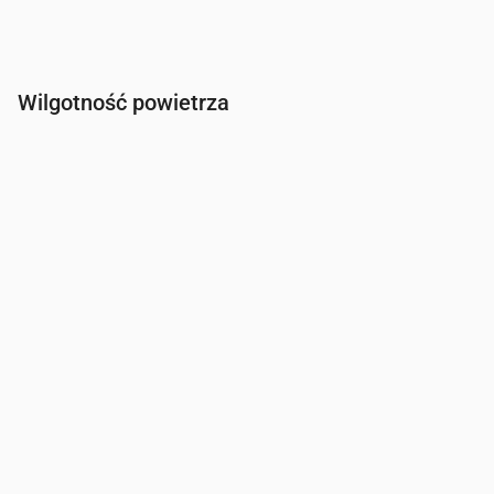
Wilgotność powietrza
Czas
00:00
01:00
02:00
03:00
04:00
05:00
06:00
Wilgotność
(%)
78
82
84
79
76
74
75