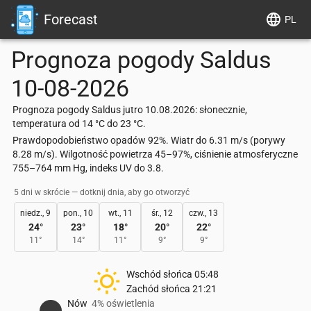
Forecast
PL
Prognoza pogody
Saldus
10-08-2026
Prognoza pogody Saldus jutro 10.08.2026: słonecznie,
temperatura od 14 °C do 23 °C.
Prawdopodobieństwo opadów 92%. Wiatr do 6.31 m/s (porywy
8.28 m/s). Wilgotność powietrza 45–97%, ciśnienie atmosferyczne
755–764 mm Hg, indeks UV do 3.8.
5 dni w skrócie — dotknij dnia, aby go otworzyć
niedz., 9
pon., 10
wt., 11
śr., 12
czw., 13
24
°
23
°
18
°
20
°
22
°
11
°
14
°
11
°
9
°
9
°
Wschód słońca
05:48
Zachód słońca
21:21
Nów
4% oświetlenia