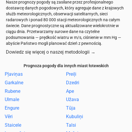
Nasze prognozy pogody są zasilane przez profesjonalnego
dostawcę danych pogodowych, który agreguje dane z krajowych
służb meteorologicznych, obserwacji satelitarnych, sieci
radarowych i ponad 80 000 stacji meteorologicznych na całym
świecie. Dane prognostyczne są aktualizowane wielokrotnie w
ciągu dnia. Przetwarzamy surowe dane na czytelne
podsumowania — prędkość wiatru w m/s, ciśnienie w mm Hg —
abyście Państwo mogli planować dzień z pewnością.
Dowiedz się więcej o naszej metodologii
→
Prognoza pogody dla innych miast łotewskich
Pļaviņas
Preiļi
Garkalne
Dzedri
Rubene
Ape
Ulmale
Užava
Engure
Tūja
Vēri
Kubuliņi
Staicele
Talsi