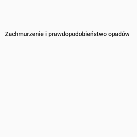
Zachmurzenie i prawdopodobieństwo opadów
Czas
00:00
01:00
02:00
03:00
04:00
05:00
Zachmurzenie
(%)
19
3
32
48
69
26
Szansa na deszcz
(%)
10
10
14
13
16
9