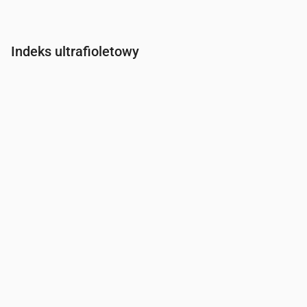
Indeks ultrafioletowy
Czas
00:00
01:00
02:00
03:00
04:00
05:00
06:00
07:0
Indeks UV
0
0
0
0
0
0
0
0.2