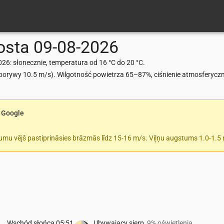
osta
09-08-2026
026: słonecznie, temperatura od 16 °C do 20 °C.
rywy 10.5 m/s). Wilgotność powietrza 65–87%, ciśnienie atmosferycz
 Google
tumu vējš pastiprināsies brāzmās līdz 15-16 m/s. Viļņu augstums 1.0-1.5
Wschód słońca
05:51
Ubywający sierp
9% oświetlenia