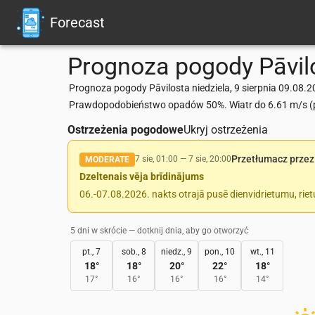
Forecast
Prognoza pogody
Pāvil
Prognoza pogody Pāvilosta niedziela, 9 sierpnia 09.08.2
Prawdopodobieństwo opadów 50%. Wiatr do 6.61 m/s (po
Ostrzeżenia pogodowe
Ukryj ostrzeżenia
Przetłumacz przez
7 sie, 01:00
—
7 sie, 20:00
MODERATE
Dzeltenais vēja brīdinājums
06.-07.08.2026. nakts otrajā pusē dienvidrietumu, rie
5 dni w skrócie — dotknij dnia, aby go otworzyć
pt., 7
sob., 8
niedz., 9
pon., 10
wt., 11
18
°
18
°
20
°
22
°
18
°
17
°
16
°
16
°
16
°
14
°