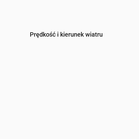
Prędkość i kierunek wiatru
Czas
00:00
01:00
02:00
Wiatr
(m/s)
5.5
5.39
5.11
Porywy wiatru
(m/s)
9.44
9.78
9.33
Kierunek wiatru
(°)
SW 221°
WSW 237°
WSW 2