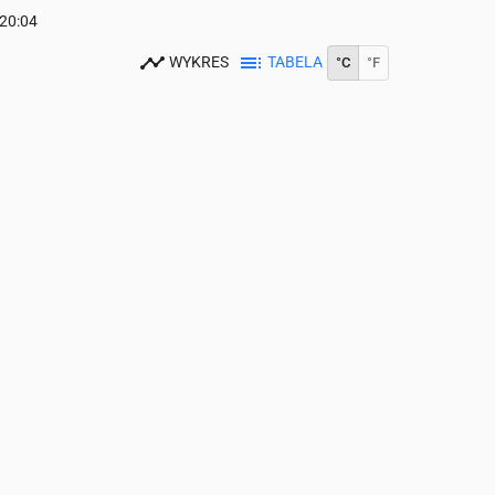
20:04
WYKRES
TABELA
°C
°F
00
15:00
16:00
17:00
18:00
19:00
20:00
21:00
22:00
23:00
20
20
19
19
19
18
18
17
16
0
0
0
0
0
0
0
0
0