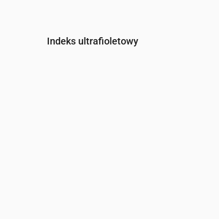
Indeks ultrafioletowy
Czas
00:00
01:00
02:00
03:00
04:00
05:00
Indeks UV
0
0
0
0
0
0