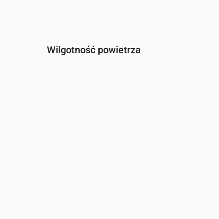
Wilgotność powietrza
Czas
00:00
01:00
02:00
03:00
04:00
0
Wilgotność
(%)
87
86
85
83
82
8