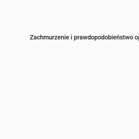
Zachmurzenie i prawdopodobieństwo 
Czas
00:00
01:00
02:00
03:00
0
Zachmurzenie
(%)
78
83
84
84
8
Szansa na deszcz
(%)
50
38
34
27
2