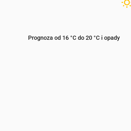
Prognoza od 16 °C do 20 °C i opady
Czas
00:00
01:00
02:00
03:00
04:
Temperatura
(°C)
17
17
17
17
17
Opady
(mm/godz.)
0.42
0.2
0.14
0.05
0.0