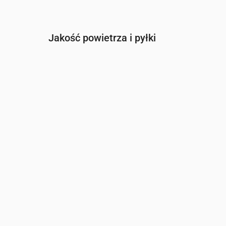
Jakość powietrza i pyłki
Czas
00:00
01:00
02:00
03:00
04:0
PM2.5
(µg/m³)
3.5
3.1
3.2
3.7
3.7
PM10
(µg/m³)
5.1
4.7
5.2
5.7
5.7
Ozon (O₃)
(µg/m³)
73
71
73
69
67
NO₂
(µg/m³)
0.9
1
1
1.1
1.3
SO₂
(µg/m³)
0.1
0.1
0.1
0.1
0.1
CO
(µg/m³)
126
127
126
126
124