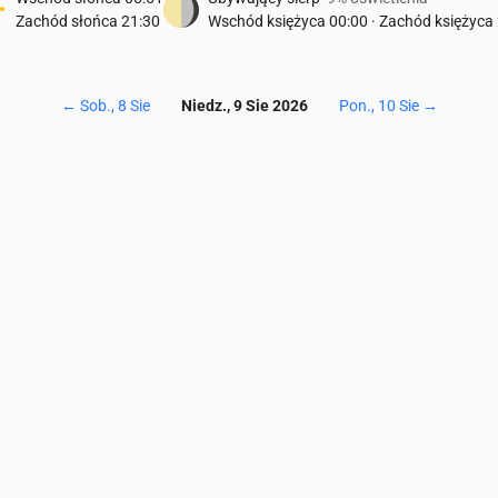
Zachód słońca
21:30
Wschód księżyca
00:00
·
Zachód księżyca
←
Sob., 8 Sie
Niedz., 9 Sie 2026
Pon., 10 Sie
→
Temperatura & Opady
00
05:00
06:00
07:00
08:00
09:00
10:00
11:00
12:00
13:00
14:
17
17
17
18
19
19
19
19
19
20
1
0
0.01
0
0.01
0
0
0
0
0
0