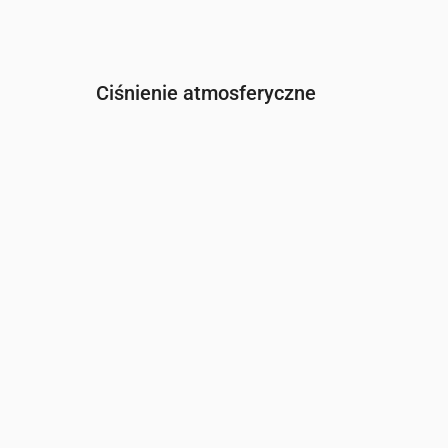
Ciśnienie atmosferyczne
Czas
00:00
01:00
02:00
03:00
04:
Ciśnienie
(mm Hg)
764
764
764
764
764