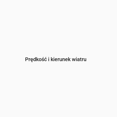
Prędkość i kierunek wiatru
Czas
00:00
01:00
02:0
Wiatr
(m/s)
2.5
2.61
2.81
Porywy wiatru
(m/s)
5.08
5.11
5.89
Kierunek wiatru
(°)
WNW 302°
WNW 282°
W 26