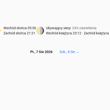
Wschód słońca
05:36
Ubywający sierp
24% oświetlenia
Zachód słońca
21:21
Wschód księżyca
23:12
·
Zachód księżyca
Pt., 7 Sie 2026
Sob., 8 Sie
→
Temperatura & Opady
00
05:00
06:00
07:00
08:00
09:00
10:00
11:00
12:00
13:00
14:
16
15
16
17
18
19
21
21
21
22
0
0
0
0
0
0
0.02
0.02
0.03
0.0