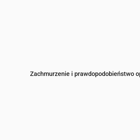
Zachmurzenie i prawdopodobieństwo 
Czas
00:00
01:00
02:00
03:00
0
Zachmurzenie
(%)
87
71
76
46
4
Szansa na deszcz
(%)
27
22
23
17
1