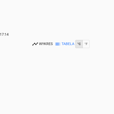
17:14
WYKRES
TABELA
°C
°F
00
15:00
16:00
17:00
18:00
19:00
20:00
21:00
22:00
23:00
21
21
20
20
19
18
16
14
13
2
0.01
0.02
0.01
0
0
0
0
0
0