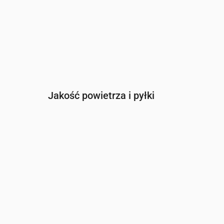
Jakość powietrza i pyłki
Czas
00:00
01:00
02:00
03:00
04:0
PM2.5
(µg/m³)
5.2
4.8
4.7
4.8
5.1
PM10
(µg/m³)
8.5
8.6
8.7
8.8
9.1
Ozon (O₃)
(µg/m³)
73
74
72
72
72
NO₂
(µg/m³)
2.6
2.3
1.9
1.8
1.5
SO₂
(µg/m³)
1.1
0.9
0.6
0.4
0.2
CO
(µg/m³)
130
125
124
123
121