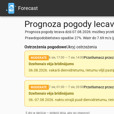
Forecast
Prognoza pogody
Ieca
Prognoza pogody Iecava dziś 07.08.2026: możliwy przelo
Prawdopodobieństwo opadów 27%. Wiatr do 7.69 m/s (po
Ostrzeżenia pogodowe
Ukryj ostrzeżenia
Przetłumacz przez
6 sie, 17:00
—
7 sie, 14:00
MODERATE
Dzeltenais vēja brīdinājums
06.08.2026. vakarā dienvidrietumu, rietumu vējš pasti
Przetłumacz przez
7 sie, 01:00
—
7 sie, 20:00
MODERATE
Dzeltenais vēja brīdinājums
06.-07.08.2026. nakts otrajā pusē dienvidrietumu, rie
5 dni w skrócie — dotknij dnia, aby go otworzyć