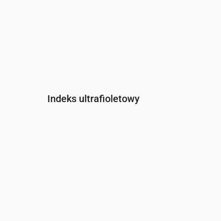
Indeks ultrafioletowy
Czas
00:00
01:00
02:00
03:00
04:00
05:00
Indeks UV
0
0
0
0
0
0