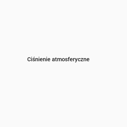
Ciśnienie atmosferyczne
Czas
00:00
01:00
02:00
03:00
04:
Ciśnienie
(mm Hg)
759
760
759
759
759