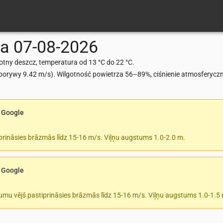
va
07-08-2026
tny deszcz, temperatura od 13 °C do 22 °C.
rywy 9.42 m/s). Wilgotność powietrza 56–89%, ciśnienie atmosferycz
 Google
prināsies brāzmās līdz 15-16 m/s. Viļņu augstums 1.0-2.0 m.
 Google
tumu vējš pastiprināsies brāzmās līdz 15-16 m/s. Viļņu augstums 1.0-1.5