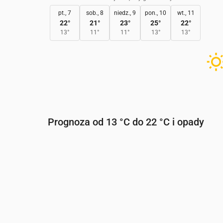
pt., 7
sob., 8
niedz., 9
pon., 10
wt., 11
22
°
21
°
23
°
25
°
22
°
13
°
11
°
11
°
13
°
13
°
Prognoza od 13 °C do 22 °C i opady
Czas
00:00
01:00
02:00
03:00
04:
Temperatura
(°C)
18
18
16
16
16
Opady
(mm/godz.)
0.01
0
0
0
0