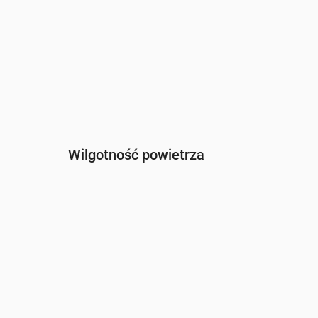
Wilgotność powietrza
Czas
00:00
01:00
02:00
03:00
04:00
0
Wilgotność
(%)
89
88
88
88
89
8