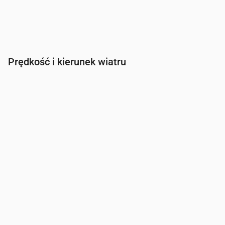
Prędkość i kierunek wiatru
Czas
00:00
01:00
02:00
03:00
Wiatr
(m/s)
3.5
3.31
3
2.81
Porywy wiatru
(m/s)
6.64
6.22
5.72
5.42
Kierunek wiatru
(°)
W 260°
WSW 252°
WSW 242°
SW 229°