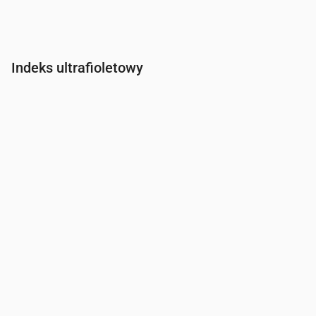
Indeks ultrafioletowy
Czas
00:00
01:00
02:00
03:00
04:00
05:00
06:00
07:0
Indeks UV
0
0
0
0
0
0
0
0.2