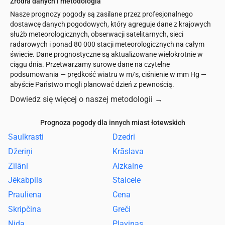
Źródła danych i metodologia
Nasze prognozy pogody są zasilane przez profesjonalnego
dostawcę danych pogodowych, który agreguje dane z krajowych
służb meteorologicznych, obserwacji satelitarnych, sieci
radarowych i ponad 80 000 stacji meteorologicznych na całym
świecie. Dane prognostyczne są aktualizowane wielokrotnie w
ciągu dnia. Przetwarzamy surowe dane na czytelne
podsumowania — prędkość wiatru w m/s, ciśnienie w mm Hg —
abyście Państwo mogli planować dzień z pewnością.
Dowiedz się więcej o naszej metodologii
→
Prognoza pogody dla innych miast łotewskich
Saulkrasti
Dzedri
Džeriņi
Krāslava
Zīlāni
Aizkalne
Jēkabpils
Staicele
Prauliena
Cena
Skripčina
Greči
Nida
Pļaviņas