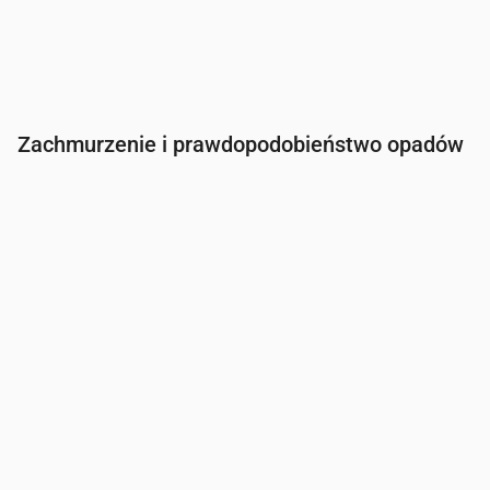
Zachmurzenie i prawdopodobieństwo opadów
Czas
00:00
01:00
02:00
03:00
04:00
05:00
Zachmurzenie
(%)
7
4
15
20
32
18
Szansa na deszcz
(%)
9
11
14
15
17
16