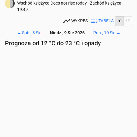
Wschód księżyca
Does not rise today
·
Zachód księżyca
19:49
WYKRES
TABELA
°C
°F
←
Sob., 8 Sie
Niedz., 9 Sie 2026
Pon., 10 Sie
→
Prognoza od 12 °C do 23 °C i opady
Czas
00:00
01:00
02:00
03:00
04:00
05:00
06
Temperatura
(°C)
14
13
13
13
12
12
12
Opady
(mm/godz.)
0
0
0
0
0
0
0