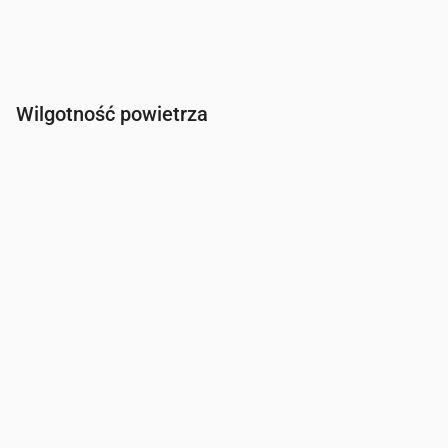
Wilgotność powietrza
Czas
00:00
01:00
02:00
03:00
04:00
05:00
06:00
Wilgotność
(%)
77
83
89
91
92
93
93