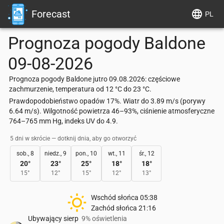
Forecast
PL
Prognoza pogody
Baldone
09-08-2026
Prognoza pogody Baldone jutro 09.08.2026: częściowe
zachmurzenie, temperatura od 12 °C do 23 °C.
Prawdopodobieństwo opadów 17%. Wiatr do 3.89 m/s (porywy
6.64 m/s). Wilgotność powietrza 46–93%, ciśnienie atmosferyczne
764–765 mm Hg, indeks UV do 4.9.
5 dni w skrócie — dotknij dnia, aby go otworzyć
sob., 8
niedz., 9
pon., 10
wt., 11
śr., 12
20
°
23
°
25
°
18
°
18
°
15
°
12
°
15
°
12
°
13
°
Wschód słońca
05:38
Zachód słońca
21:16
Ubywający sierp
9% oświetlenia