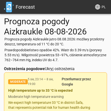
Forecast
PL
Prognoza pogody
Aizkraukle
08-08-2026
Prognoza pogody Aizkraukle jutro 08.08.2026: możliwy przelotny
deszcz, temperatura od 11 °C do 20 °C.
Prawdopodobieństwo opadów 42%. Wiatr do 3.39 m/s (porywy
5.53 m/s). Wilgotność powietrza 53–97%, ciśnienie atmosferyczne
762–764 mm Hg, indeks UV do 4.7.
Ostrzeżenia pogodowe
Ukryj ostrzeżenia
Przetłumacz przez
5 sie, 23:14
—
8 sie,
MODERATE
19:00
Google
High temperature up to 33 °C is expected
Moderate high temperature warning
We expect high temperature 33 °C in district Šaľa,
that represents potential risk for human health during