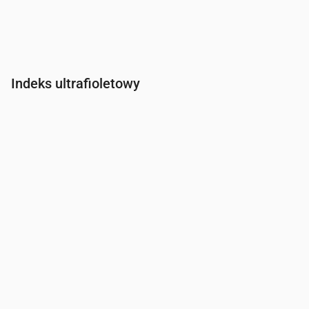
Indeks ultrafioletowy
Czas
00:00
01:00
02:00
03:00
04:00
05:00
06:00
07:0
Indeks UV
0
0
0
0
0
0
0
0.2