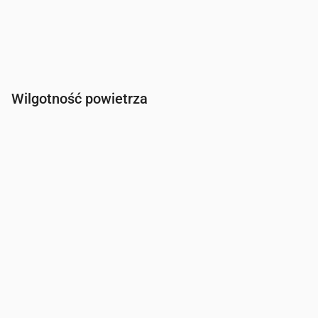
Wilgotność powietrza
Czas
00:00
01:00
02:00
03:00
04:00
05:00
06:00
Wilgotność
(%)
86
91
93
93
88
80
76