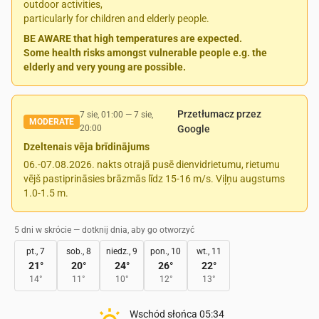
outdoor activities,
particularly for children and elderly people.
BE AWARE that high temperatures are expected.
Some health risks amongst vulnerable people e.g. the
elderly and very young are possible.
Przetłumacz przez
7 sie, 01:00
—
7 sie,
MODERATE
20:00
Google
Dzeltenais vēja brīdinājums
06.-07.08.2026. nakts otrajā pusē dienvidrietumu, rietumu
vējš pastiprināsies brāzmās līdz 15-16 m/s. Viļņu augstums
1.0-1.5 m.
5 dni w skrócie — dotknij dnia, aby go otworzyć
pt., 7
sob., 8
niedz., 9
pon., 10
wt., 11
21
°
20
°
24
°
26
°
22
°
14
°
11
°
10
°
12
°
13
°
Wschód słońca
05:34