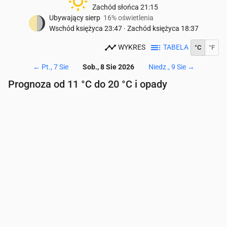
Zachód słońca
21:15
Ubywający sierp
16% oświetlenia
Wschód księżyca
23:47
·
Zachód księżyca
18:37
WYKRES
TABELA
°C
°F
←
Pt., 7 Sie
Sob., 8 Sie 2026
Niedz., 9 Sie
→
Prognoza od 11 °C do 20 °C i opady
Czas
00:00
01:00
02:00
03:00
04:00
05:00
06
Temperatura
(°C)
13
12
11
11
12
13
14
Opady
(mm/godz.)
0
0
0
0
0
0
0