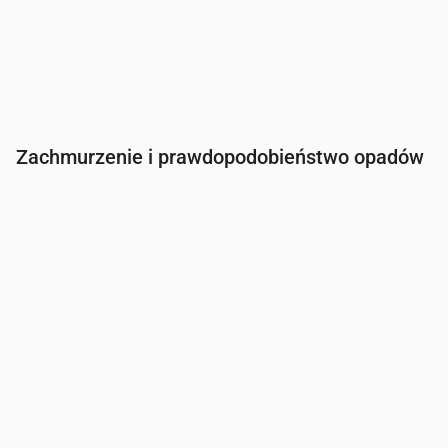
Zachmurzenie i prawdopodobieństwo opadów
Czas
00:00
01:00
02:00
03:00
04:00
05:00
Zachmurzenie
(%)
36
31
61
99
100
95
Szansa na deszcz
(%)
15
17
23
31
28
23