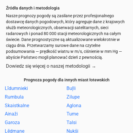
Źródła danych i metodologia
Nasze prognozy pogody są zasilane przez profesjonalnego
dostawcę danych pogodowych, który agreguje dane z krajowych
służb meteorologicznych, obserwacji satelitarnych, sieci
radarowych i ponad 80 000 stacji meteorologicznych na całym
świecie. Dane prognostyczne są aktualizowane wielokrotnie w
ciągu dnia. Przetwarzamy surowe dane na czytelne
podsumowania — prędkość wiatru w m/s, ciśnienie w mm Hg —
abyście Państwo mogli planować dzień z pewnością.
Dowiedz się więcej o naszej metodologii
→
Prognoza pogody dla innych miast łotewskich
Līdumnieki
Buļli
Rumbula
Zilupe
Skaistkalne
Aglona
Ainaži
Tume
Garoza
Talsi
Lēdmane
Ņukši