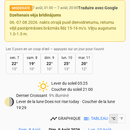
Traduire avec Google
7 août, 01:00
—
7 août, 20:00
MODERATE
Dzeltenais vēja brīdinājums
06.-07.08.2026. nakts otrajā pusē dienvidrietumu, rietumu
vējš pastiprināsies brāzmās līdz 15-16 m/s. Viļņu augstums
1.0-1.5 m.
Les 5 jours en un coup d'œil — appuyez sur un jour pour l'ouvrir
ven. 7
sam. 8
dim. 9
lun. 10
mar. 11
22
°
19
°
22
°
25
°
20
°
15
°
10
°
10
°
13
°
12
°
Lever du soleil
05:25
Coucher du soleil
21:00
Dernier Croissant
9% illuminé
Lever de la lune
Does not rise today
·
Coucher de la lune
19:29
GRAPHIQUE
TABLEAU
°C
°F
←
Sam. 8 Août
Dim. 9 Août 2026
Lun. 10 Août
→