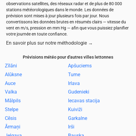
observations satellites, des réseaux radar et de plus de 80 000
stations météorologiques dans le monde. Les données de
prévision sont mises à jour plusieurs fois par jour. Nous
convertissons les données brutes en résumés clairs — vitesse du
vent en m/s, pression en mm Hg — afin que vous puissiez planifier
votre journée en toute confiance.
En savoir plus sur notre méthodologie
→
Prévisions météo pour d'autres villes lettonnes
Zīlāni
Apšuciems
Alūksne
Tume
Auce
Irlava
Valka
Gudenieki
Mālpils
Iecavas stacija
Stelpe
Kuiviži
Cēsis
Garkalne
Ārmaņi
Irši
Jelgava
Bauska