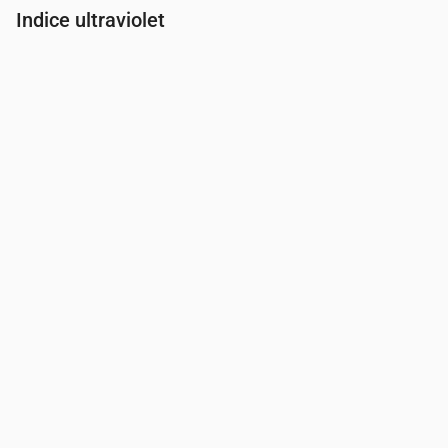
Indice ultraviolet
Heure
00:00
01:00
02:00
03:00
04:00
05:00
06:00
07:00
Indice UV
0
0
0
0
0
0
0
0.3