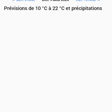
Prévisions de 10 °C à 22 °C et précipitations
Heure
00:00
01:00
02:00
03:00
04:00
05:00
Température
(°C)
14
13
12
12
11
11
Précipitations
(mm/h)
0
0
0
0
0
0