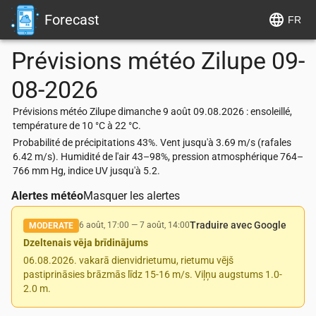
Forecast
FR
Prévisions météo
Zilupe
09-
08-2026
Prévisions météo Zilupe dimanche 9 août 09.08.2026 : ensoleillé,
température de 10 °C à 22 °C.
Probabilité de précipitations 43%. Vent jusqu'à 3.69 m/s (rafales
6.42 m/s). Humidité de l'air 43–98%, pression atmosphérique 764–
766 mm Hg, indice UV jusqu'à 5.2.
Alertes météo
Masquer les alertes
Traduire avec Google
6 août, 17:00
—
7 août, 14:00
MODERATE
Dzeltenais vēja brīdinājums
06.08.2026. vakarā dienvidrietumu, rietumu vējš
pastiprināsies brāzmās līdz 15-16 m/s. Viļņu augstums 1.0-
2.0 m.