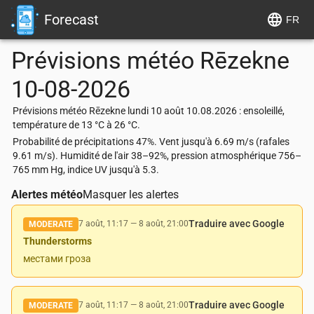
Forecast
FR
Prévisions météo
Rēzekne
10-08-2026
Prévisions météo Rēzekne lundi 10 août 10.08.2026 : ensoleillé,
température de 13 °C à 26 °C.
Probabilité de précipitations 47%. Vent jusqu'à 6.69 m/s (rafales
9.61 m/s). Humidité de l'air 38–92%, pression atmosphérique 756–
765 mm Hg, indice UV jusqu'à 5.3.
Alertes météo
Masquer les alertes
Traduire avec Google
7 août, 11:17
—
8 août, 21:00
MODERATE
Thunderstorms
местами гроза
Traduire avec Google
7 août, 11:17
—
8 août, 21:00
MODERATE