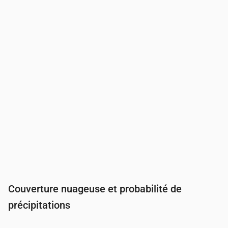
Température
(°C)
14
14
13
13
13
13
Précipitations
(mm/h)
0
0
0
0
0
0
Couverture nuageuse et probabilité de
précipitations