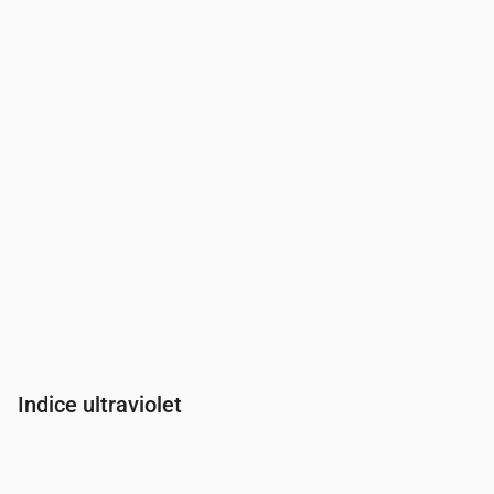
Pression
(mm Hg)
765
765
764
764
764
764
76
Indice ultraviolet
Heure
00:00
01:00
02:00
03:00
04:00
05:00
06:00
07:00