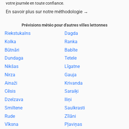
votre journée en toute confiance.
En savoir plus sur notre méthodologie
→
Prévisions météo pour d'autres villes lettonnes
Riekstukalns
Dagda
Kolka
Ranka
Būtnāri
Babīte
Dundaga
Tetele
Nikšas
Līgatne
Nirza
Gauja
Ainaži
Krivanda
Cēsis
Saraiķi
Dzelzava
Iliņi
Smiltene
Saulkrasti
Rude
Zīlāni
Vīksna
Pļaviņas