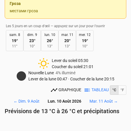
Гроза
местами гроза
Les 5 jours en un coup d'œil — appuyez sur un jour pour l'ouvrir
sam. 8
dim. 9
lun. 10
mar. 11
mer. 12
19
°
23
°
26
°
20
°
19
°
11
°
10
°
13
°
13
°
10
°
Lever du soleil
05:30
Coucher du soleil
21:01
Nouvelle Lune
4% illuminé
Lever de la lune
00:47
·
Coucher de la lune
20:15
GRAPHIQUE
TABLEAU
°C
°F
←
Dim. 9 Août
Lun. 10 Août 2026
Mar. 11 Août
→
Prévisions de 13 °C à 26 °C et précipitations
Heure
00:00
01:00
02:00
03:00
04:00
05:00