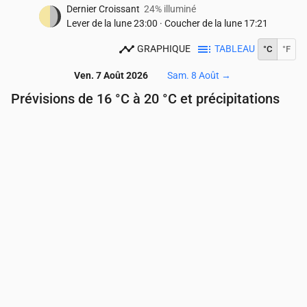
Dernier Croissant
24% illuminé
Lever de la lune
23:00
·
Coucher de la lune
17:21
GRAPHIQUE
TABLEAU
°C
°F
Ven. 7 Août 2026
Sam. 8 Août
→
Prévisions de 16 °C à 20 °C et précipitations
Heure
00:00
01:00
02:00
03:00
04:00
05:00
Température
(°C)
19
19
18
18
18
17
Précipitations
(mm/h)
0
0
0
0
0
0