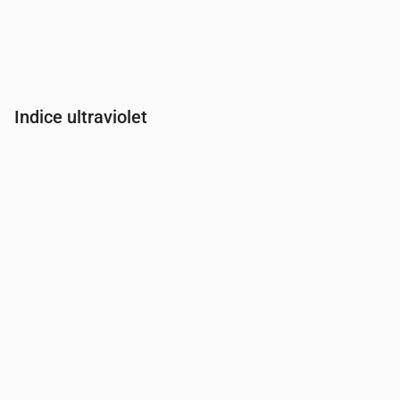
Indice ultraviolet
Heure
00:00
01:00
02:00
03:00
04:00
05:00
06:00
07:00
Indice UV
0
0
0
0
0
0
0
0.3