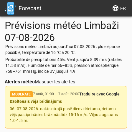
Forecast
FR
Prévisions météo
Limbaži
07-08-2026
Prévisions météo Limbaži aujourd'hui 07.08.2026 : pluie éparse
possible, température de 16 °C à 20 °C.
Probabilité de précipitations 45%. Vent jusqu'à 8.39 m/s (rafales
11.58 m/s). Humidité de l'air 66–85%, pression atmosphérique
758–761 mm Hg, indice UV jusqu'à 4.9.
Alertes météo
Masquer les alertes
Traduire avec Google
7 août, 01:00
—
7 août, 20:00
MODERATE
Dzeltenais vēja brīdinājums
06.-07.08.2026. nakts otrajā pusē dienvidrietumu, rietumu
vējš pastiprināsies brāzmās līdz 15-16 m/s. Viļņu augstums
1.0-1.5 m.