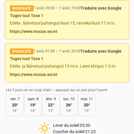
Traduire avec Google
7 août, 09:00
—
7 août, 19:00
MODERATE
Tugev tuul Tase 1
Edela-, läänetuul puhanguti kuni 15, rannikul kuni 17 m/s.
https://www.rescue.ee/et
Traduire avec Google
7 août, 01:00
—
7 août, 20:00
MODERATE
Tugev tuul Tase 1
Edela- ja läänetuul puhanguti 15 m/s. Laine kõrgus 1-2 m.
https://www.rescue.ee/et
Les 5 jours en un coup d'œil — appuyez sur un jour pour l'ouvrir
ven. 7
sam. 8
dim. 9
lun. 10
mar. 11
20
°
19
°
22
°
26
°
20
°
16
°
14
°
13
°
14
°
15
°
Lever du soleil
05:30
Coucher du soleil
21:23