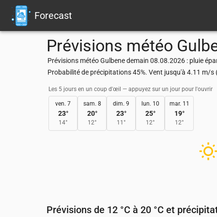
Forecast
Prévisions météo
Gulb
Prévisions météo Gulbene demain 08.08.2026 : pluie épar
Probabilité de précipitations 45%. Vent jusqu'à 4.11 m/
Les 5 jours en un coup d'œil — appuyez sur un jour pour l'ouvrir
ven. 7
sam. 8
dim. 9
lun. 10
mar. 11
23
°
20
°
23
°
25
°
19
°
14
°
12
°
11
°
12
°
12
°
Prévisions de 12 °C à 20 °C et précipita