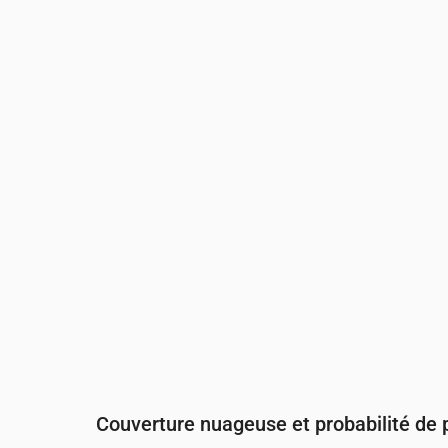
Heure
00:00
01:00
02:00
03:00
Température
(°C)
13
13
12
12
Précipitations
(mm/h)
0
0
0
0
0
Couverture nuageuse et probabilité de p