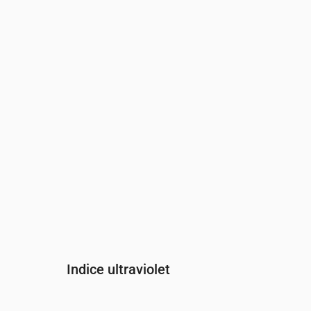
Heure
00:00
01:00
02:00
03:00
04:0
Pression
(mm Hg)
761
761
762
762
761
Indice ultraviolet