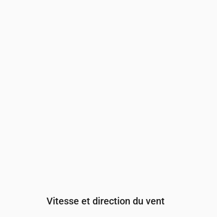
Heure
00:00
01:00
02:00
03:
Couverture nuageuse
(%)
49
100
100
100
Risque de pluie
(%)
26
43
43
43
Vitesse et direction du vent