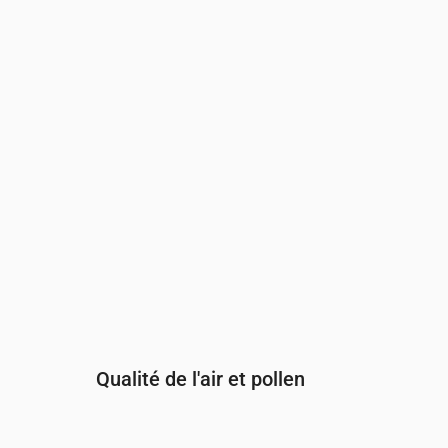
Heure
00:00
01:00
02:00
03:00
04:00
05:00
Indice UV
0
0
0
0
0
0
Qualité de l'air et pollen
Heure
00:00
01:00
02:00
03:00
04: