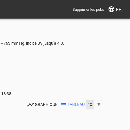
FR
Supprimer les pubs
61–763 mm Hg, indice UV jusqu'à 4.3.
e
18:38
GRAPHIQUE
TABLEAU
°C
°F