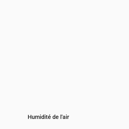
Heure
00:00
01:00
02:00
Vent
(m/s)
2.5
2.31
2.19
Rafale de vent
(m/s)
4.64
4.25
4.11
Direction du vent
(°)
O 265°
OSO 253°
OSO 241°
Humidité de l'air