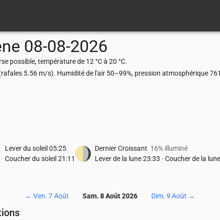
ene
08-08-2026
se possible, température de 12 °C à 20 °C.
s (rafales 5.56 m/s). Humidité de l'air 50–99%, pression atmosphérique 7
Lever du soleil
05:25
Dernier Croissant
16% illuminé
Coucher du soleil
21:11
Lever de la lune
23:33
·
Coucher de la lun
←
Ven. 7 Août
Sam. 8 Août 2026
Dim. 9 Août
→
tions