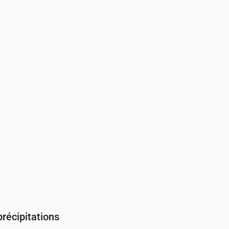
Température & Précipitations
04:00
05:00
06:00
07:00
08:00
09:00
10:00
11:00
12:00
13:00
13
12
12
13
15
16
17
19
20
20
.01
0
0
0
0
0
0.01
0.01
0.02
0.02
récipitations