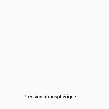
Heure
00:00
01:00
02:00
03:00
04:00
05:
Humidité
(%)
95
98
99
98
96
96
Pression atmosphérique