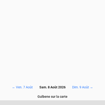
3
3.2
3.3
3.1
2.9
3
3
2.8
2.7
2.4
6.5
6.7
6.6
6.8
7
7.1
6.6
5.9
5.4
4.3
48
44
43
50
54
57
60
63
63
63
1.5
1.8
1.8
1.5
1.2
0.9
0.7
0.6
0.5
0.4
0.1
0.1
0.1
0.1
0.1
0.1
0.1
0.1
0.1
0.1
7
117
118
119
118
118
117
116
117
116
11
←
Ven. 7 Août
Sam. 8 Août 2026
Dim. 9 Août
→
Gulbene sur la carte