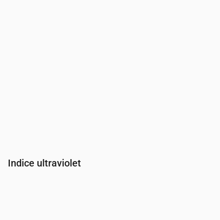
Indice ultraviolet
Heure
00:00
01:00
02:00
03:00
04:00
05:00
06:00
07:00
Indice UV
0
0
0
0
0
0
0
0.3