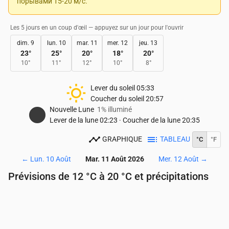
порывами 15-20 м/с.
Les 5 jours en un coup d'œil — appuyez sur un jour pour l'ouvrir
dim. 9
lun. 10
mar. 11
mer. 12
jeu. 13
23
°
25
°
20
°
18
°
20
°
10
°
11
°
12
°
10
°
8
°
Lever du soleil
05:33
Coucher du soleil
20:57
Nouvelle Lune
1% illuminé
Lever de la lune
02:23
·
Coucher de la lune
20:35
GRAPHIQUE
TABLEAU
°C
°F
←
Lun. 10 Août
Mar. 11 Août 2026
Mer. 12 Août
→
Prévisions de 12 °C à 20 °C et précipitations
Heure
00:00
01:00
02:00
03:00
04:00
05:00
Température
(°C)
19
19
16
15
15
15