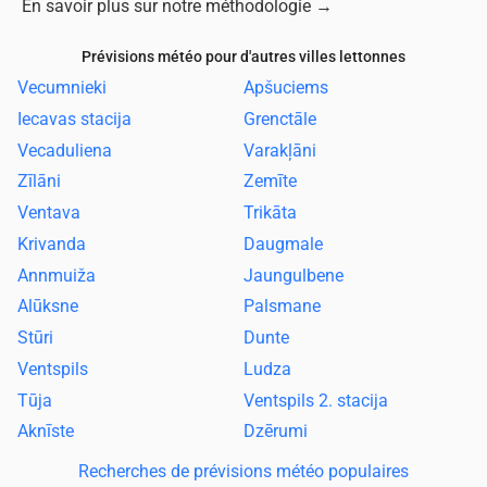
En savoir plus sur notre méthodologie
→
Prévisions météo pour d'autres villes lettonnes
Vecumnieki
Apšuciems
Iecavas stacija
Grenctāle
Vecaduliena
Varakļāni
Zīlāni
Zemīte
Ventava
Trikāta
Krivanda
Daugmale
Annmuiža
Jaungulbene
Alūksne
Palsmane
Stūri
Dunte
Ventspils
Ludza
Tūja
Ventspils 2. stacija
Aknīste
Dzērumi
Recherches de prévisions météo populaires