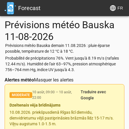
Forecast
FR
Prévisions météo
Bauska
11-08-2026
Prévisions météo Bauska demain 11.08.2026 : pluie éparse
possible, température de 12 °C à 18 °C.
Probabilité de précipitations 76%. Vent jusqu'à 8.19 m/s (rafales
12.44 m/s). Humidité de l'air 63–97%, pression atmosphérique
756–764 mm Hg, indice UV jusqu'à 4.3.
Alertes météo
Masquer les alertes
Traduire avec
10 août, 09:00
—
10 août,
MODERATE
22:00
Google
Dzeltenais vēja brīdinājums
10.08.2026. priekšpusdienā Rīgas līcī dienvidu,
dienvidrietumu vējš pastiprināsies brāzmās līdz 15-17 m/s.
Viļņu augstums 1.0-1.5 m.