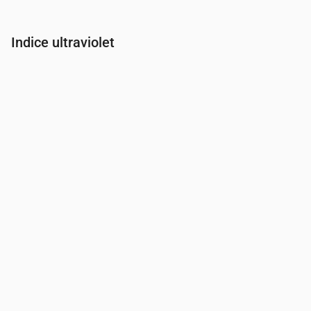
Indice ultraviolet
Heure
00:00
01:00
02:00
03:00
04:00
05:00
06:00
07:00
Indice UV
0
0
0
0
0
0
0
0.2