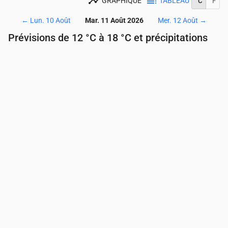
GRAPHIQUE
TABLEAU
°C
°F
←
Lun. 10 Août
Mar. 11 Août 2026
Mer. 12 Août
→
Prévisions de 12 °C à 18 °C et précipitations
Heure
00:00
01:00
02:00
03:00
04:00
05:00
Température
(°C)
15
15
15
15
14
13
Précipitations
(mm/h)
1.43
0
0
0
0
0