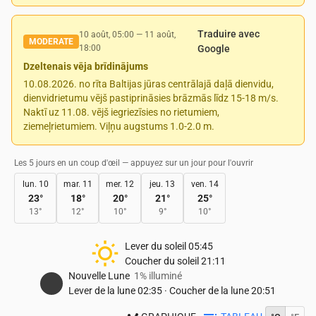
Traduire avec
10 août, 05:00
—
11 août,
MODERATE
18:00
Google
Dzeltenais vēja brīdinājums
10.08.2026. no rīta Baltijas jūras centrālajā daļā dienvidu,
dienvidrietumu vējš pastiprināsies brāzmās līdz 15-18 m/s.
Naktī uz 11.08. vējš iegriezīsies no rietumiem,
ziemeļrietumiem. Viļņu augstums 1.0-2.0 m.
Les 5 jours en un coup d'œil — appuyez sur un jour pour l'ouvrir
lun. 10
mar. 11
mer. 12
jeu. 13
ven. 14
23
°
18
°
20
°
21
°
25
°
13
°
12
°
10
°
9
°
10
°
Lever du soleil
05:45
Coucher du soleil
21:11
Nouvelle Lune
1% illuminé
Lever de la lune
02:35
·
Coucher de la lune
20:51