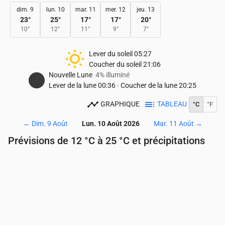
dim. 9
lun. 10
mar. 11
mer. 12
jeu. 13
23
°
25
°
17
°
17
°
20
°
10
°
12
°
11
°
9
°
7
°
Lever du soleil
05:27
Coucher du soleil
21:06
Nouvelle Lune
4% illuminé
Lever de la lune
00:36
·
Coucher de la lune
20:25
GRAPHIQUE
TABLEAU
°C
°F
←
Dim. 9 Août
Lun. 10 Août 2026
Mar. 11 Août
→
Prévisions de 12 °C à 25 °C et précipitations
Heure
00:00
01:00
02:00
03:00
04:00
05:00
Température
(°C)
16
14
13
13
12
12
Précipitations
(mm/h)
0
0
0
0
0
0