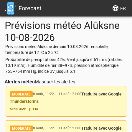
Forecast
FR
Prévisions météo
Alūksne
10-08-2026
Prévisions météo Alūksne demain 10.08.2026 : ensoleillé,
température de 12 °C à 25 °C.
Probabilité de précipitations 42%. Vent jusqu'à 6.61 m/s (rafales
10.19 m/s). Humidité de l'air 38–97%, pression atmosphérique
755–764 mm Hg, indice UV jusqu'à 5.1.
Alertes météo
Masquer les alertes
Traduire avec Google
8 août, 11:22
—
11 août, 21:00
MODERATE
Thunderstorms
местами гроза
Traduire avec Google
8 août, 11:22
—
11 août, 21:00
MODERATE