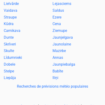
Lielvārde
Lejasciems
Vaidava
Saldus
Straupe
Ezere
Kūdra
Cena
Carnikava
Ziemupe
Dunte
Jaunjelgava
Skrīveri
Jaunolaine
Skulte
Mazirbe
Līdumnieki
Annas
Dobele
Jaunpiebalga
Stelpe
Babīte
Liepāja
Iliņi
Recherches de prévisions météo populaires