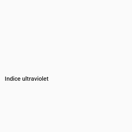
Indice ultraviolet
Heure
00:00
01:00
02:00
03:00
04:00
05:00
06:00
07:00
Indice UV
0
0
0
0
0
0
0
0.3