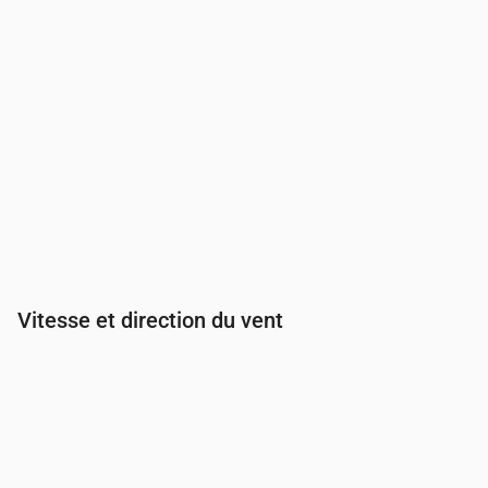
Vitesse et direction du vent
Heure
00:00
01:00
02:00
03:00
Vent
(m/s)
2.81
2.61
2.61
2.5
Rafale de vent
(m/s)
5.28
5.47
5.47
5.25
Direction du vent
(°)
SSO 209°
SSO 204°
SSO 204°
SSO 197