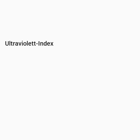
Ultraviolett-Index
Uhrzeit
00:00
01:00
02:00
03:00
04:00
05:00
06:00
07:00
UV-Index
0
0
0
0
0
0
0
0.2