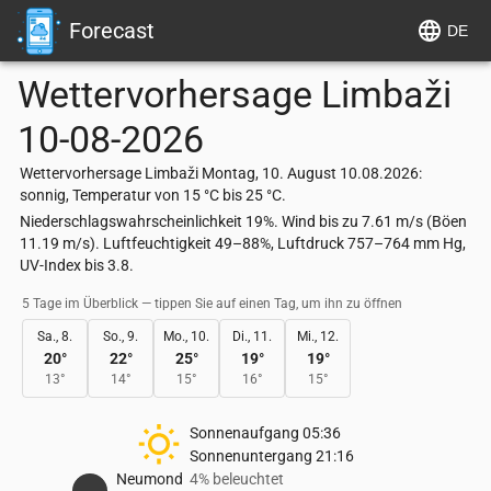
Forecast
DE
Wettervorhersage
Limbaži
10-08-2026
Wettervorhersage Limbaži Montag, 10. August 10.08.2026:
sonnig, Temperatur von 15 °C bis 25 °C.
Niederschlagswahrscheinlichkeit 19%. Wind bis zu 7.61 m/s (Böen
11.19 m/s). Luftfeuchtigkeit 49–88%, Luftdruck 757–764 mm Hg,
UV-Index bis 3.8.
5 Tage im Überblick — tippen Sie auf einen Tag, um ihn zu öffnen
Sa., 8.
So., 9.
Mo., 10.
Di., 11.
Mi., 12.
20
°
22
°
25
°
19
°
19
°
13
°
14
°
15
°
16
°
15
°
Sonnenaufgang
05:36
Sonnenuntergang
21:16
Neumond
4% beleuchtet