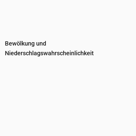
Bewölkung und
Niederschlagswahrscheinlichkeit
Uhrzeit
00:00
01:00
02:00
03:00
04:0
Bewölkung
(%)
5
3
3
2
2
Regenwahrscheinlichkeit
(%)
9
10
11
11
12