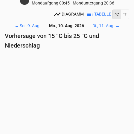
Mondaufgang
00:45
·
Monduntergang
20:36
DIAGRAMM
TABELLE
°C
°F
←
So., 9. Aug.
Mo., 10. Aug. 2026
Di., 11. Aug.
→
Vorhersage von 15 °C bis 25 °C und
Niederschlag
Uhrzeit
00:00
01:00
02:00
03:00
04:00
05:
Temperatur
(°C)
17
17
16
15
15
15
Niederschlag
(mm/Std.)
0
0
0
0
0
0