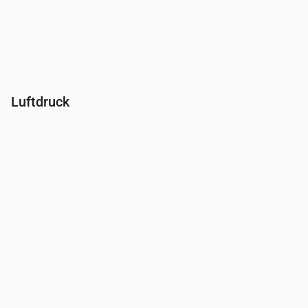
Luftdruck
Uhrzeit
00:00
01:00
02:00
03:00
04:00
05:00
06:00
Druck
(mm Hg)
764
764
764
763
763
762
762