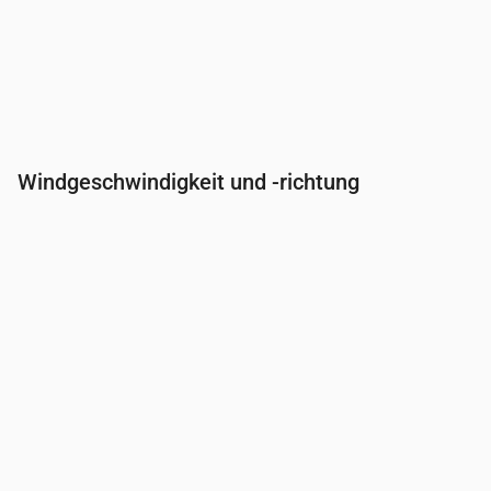
Windgeschwindigkeit und -richtung
Uhrzeit
00:00
01:00
02:00
03:00
04:00
Wind
(m/s)
2.61
3.5
3.89
4.39
4.69
Windböe
(m/s)
5.28
6.78
7.78
8.72
9.14
Windrichtung
(°)
SW 225°
SSW 211°
SSW 192°
S 187°
S 184