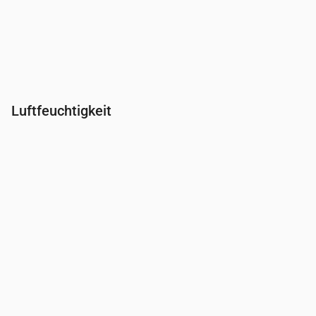
Luftfeuchtigkeit
Uhrzeit
00:00
01:00
02:00
03:00
04:00
05:00
06:0
Feuchtigkeit
(%)
78
81
84
84
86
87
88